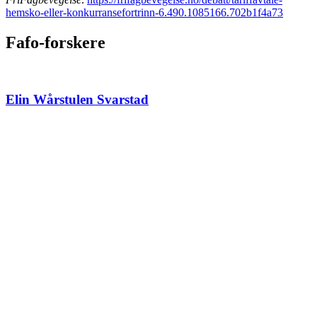
hemsko-eller-konkurransefortrinn-6.490.1085166.702b1f4a73
Fafo-forskere
Elin Wårstulen Svarstad