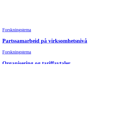
Forskningstema
Partssamarbeid på virksomhetsnivå
Forskningstema
Organisering og tariffavtaler
+47 22 08 86 00
Borggata 2B
Postboks 2947 Tøyen
0608 Oslo
Daglig leder
Hanne C. Kavli