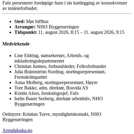
Fafo presenterer foreløpige funn i sin kartlegging av konsekvenser
av innleieforbudet.
Sted:
Mør biffhus
Arrangør:
NHO Byggenæringen
Tidspunkt:
11. august 2026, 8:15 – 11. august 2026, 9:15
Medvirkende
Line Eldring,
statssekretær, Arbeids- og
inkluderingsdepartementet
Christian Justnes,
forbundsleder, Fellesforbundet
Julia Brännström Nordtug, s
tortingsrepresentant,
Fremskrittspartiet
Anna Molberg, s
tortingsrepresentant, Høyre
Tore Bakke, a
dm. direktør, Bravida AS
Kristin Alsos, fo
rskningssjef, Fafo
Iselin Bauer Seeberg, d
irektør arbeidsliv, NHO
Byggenæringen
Ordstyrer: Kristian Torve, m
yndighetskontakt, NHO
Byggenæringen
Arendalsuka.no