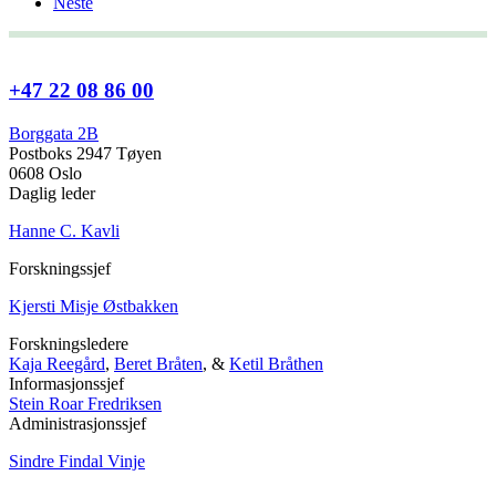
Neste
+47 22 08 86 00
Borggata 2B
Postboks 2947 Tøyen
0608 Oslo
Daglig leder
Hanne C. Kavli
Forskningssjef
Kjersti Misje Østbakken
Forskningsledere
Kaja Reegård
,
Beret Bråten
, &
Ketil Bråthen
Informasjonssjef
Stein Roar Fredriksen
Administrasjonssjef
Sindre Findal Vinje