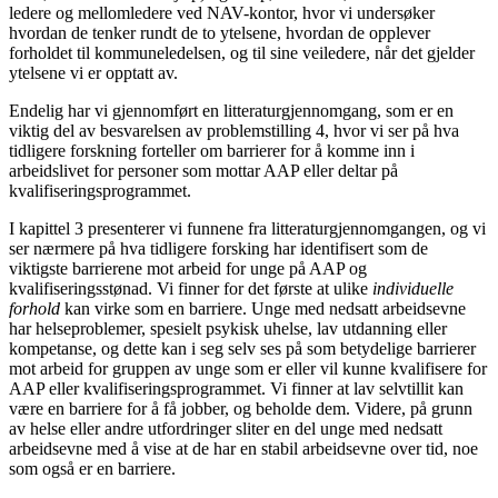
ledere og mellomledere ved NAV-kontor, hvor vi undersøker
hvordan de tenker rundt de to ytelsene, hvordan de opplever
forholdet til kommuneledelsen, og til sine veiledere, når det gjelder
ytelsene vi er opptatt av.
Endelig har vi gjennomført en litteraturgjennomgang, som er en
viktig del av besvarelsen av problemstilling 4, hvor vi ser på hva
tidligere forskning forteller om barrierer for å komme inn i
arbeidslivet for personer som mottar AAP eller deltar på
kvalifiseringsprogrammet.
I kapittel 3 presenterer vi funnene fra litteraturgjennomgangen, og vi
ser nærmere på hva tidligere forsking har identifisert som de
viktigste barrierene mot arbeid for unge på AAP og
kvalifiseringsstønad. Vi finner for det første at ulike
individuelle
forhold
kan virke som en barriere. Unge med nedsatt arbeidsevne
har helseproblemer, spesielt psykisk uhelse, lav utdanning eller
kompetanse, og dette kan i seg selv ses på som betydelige barrierer
mot arbeid for gruppen av unge som er eller vil kunne kvalifisere for
AAP eller kvalifiseringsprogrammet. Vi finner at lav selvtillit kan
være en barriere for å få jobber, og beholde dem. Videre, på grunn
av helse eller andre utfordringer sliter en del unge med nedsatt
arbeidsevne med å vise at de har en stabil arbeidsevne over tid, noe
som også er en barriere.