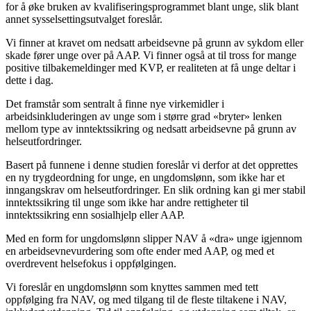
for å øke bruken av kvalifiseringsprogrammet blant unge, slik blant
annet sysselsettingsutvalget foreslår.
Vi finner at kravet om nedsatt arbeidsevne på grunn av sykdom eller
skade fører unge over på AAP. Vi finner også at til tross for mange
positive tilbakemeldinger med KVP, er realiteten at få unge deltar i
dette i dag.
Det framstår som sentralt å finne nye virkemidler i
arbeidsinkluderingen av unge som i større grad «bryter» lenken
mellom type av inntektssikring og nedsatt arbeidsevne på grunn av
helseutfordringer.
Basert på funnene i denne studien foreslår vi derfor at det opprettes
en ny trygdeordning for unge, en ungdomslønn, som ikke har et
inngangskrav om helseutfordringer. En slik ordning kan gi mer stabil
inntektssikring til unge som ikke har andre rettigheter til
inntektssikring enn sosialhjelp eller AAP.
Med en form for ungdomslønn slipper NAV å «dra» unge igjennom
en arbeidsevnevurdering som ofte ender med AAP, og med et
overdrevent helsefokus i oppfølgingen.
Vi foreslår en ungdomslønn som knyttes sammen med tett
oppfølging fra NAV, og med tilgang til de fleste tiltakene i NAV,