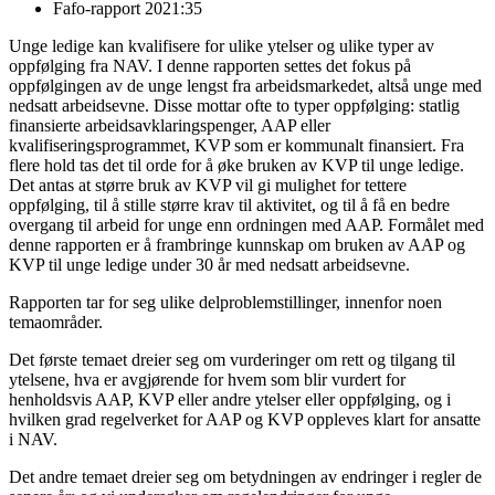
Fafo-rapport 2021:35
Unge ledige kan kvalifisere for ulike ytelser og ulike typer av
oppfølging fra NAV. I denne rapporten settes det fokus på
oppfølgingen av de unge lengst fra arbeidsmarkedet, altså unge med
nedsatt arbeidsevne. Disse mottar ofte to typer oppfølging: statlig
finansierte arbeidsavklaringspenger, AAP eller
kvalifiseringsprogrammet, KVP som er kommunalt finansiert. Fra
flere hold tas det til orde for å øke bruken av KVP til unge ledige.
Det antas at større bruk av KVP vil gi mulighet for tettere
oppfølging, til å stille større krav til aktivitet, og til å få en bedre
overgang til arbeid for unge enn ordningen med AAP. Formålet med
denne rapporten er å frambringe kunnskap om bruken av AAP og
KVP til unge ledige under 30 år med nedsatt arbeidsevne.
Rapporten tar for seg ulike delproblemstillinger, innenfor noen
temaområder.
Det første temaet dreier seg om vurderinger om rett og tilgang til
ytelsene, hva er avgjørende for hvem som blir vurdert for
henholdsvis AAP, KVP eller andre ytelser eller oppfølging, og i
hvilken grad regelverket for AAP og KVP oppleves klart for ansatte
i NAV.
Det andre temaet dreier seg om betydningen av endringer i regler de