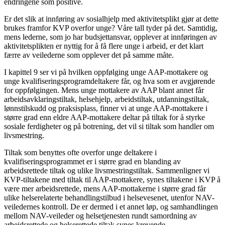
endringene som positive.
Er det slik at innføring av sosialhjelp med aktivitetsplikt gjør at dette
brukes framfor KVP overfor unge? Våre tall tyder på det. Samtidig,
mens lederne, som jo har budsjettansvar, opplever at innføringen av
aktivitetsplikten er nyttig for å få flere unge i arbeid, er det klart
færre av veilederne som opplever det på samme måte.
I kapittel 9 ser vi på hvilken oppfølging unge AAP-mottakere og
unge kvalifiseringsprogramdeltakere får, og hva som er avgjørende
for oppfølgingen. Mens unge mottakere av AAP blant annet får
arbeidsavklaringstiltak, helsehjelp, arbeidstiltak, utdanningstiltak,
lønnstilskudd og praksisplass, finner vi at unge AAP-mottakere i
større grad enn eldre AAP-mottakere deltar på tiltak for å styrke
sosiale ferdigheter og på botrening, det vil si tiltak som handler om
livsmestring.
Tiltak som benyttes ofte overfor unge deltakere i
kvalifiseringsprogrammet er i større grad en blanding av
arbeidsrettede tiltak og ulike livsmestringstiltak. Sammenligner vi
KVP-tiltakene med tiltak til AAP-mottakere, synes tiltakene i KVP å
være mer arbeidsrettede, mens AAP-mottakerne i større grad får
ulike helserelaterte behandlingstilbud i helsevesenet, utenfor NAV-
veiledernes kontroll. De er dermed i et annet løp, og samhandlingen
mellom NAV-veileder og helsetjenesten rundt samordning av
arbeidsrettede og helserettede tiltak synes krevende.