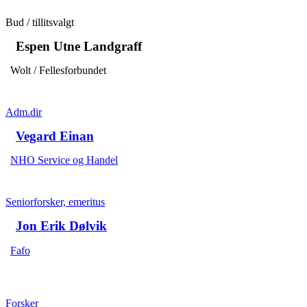
Bud / tillitsvalgt
Espen Utne Landgraff
Wolt / Fellesforbundet
Adm.dir
Vegard Einan
NHO Service og Handel
Seniorforsker, emeritus
Jon Erik Dølvik
Fafo
Forsker