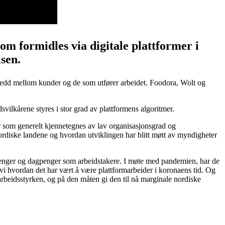
m formidles via digitale plattformer i
sen.
omledd mellom kunder og de som utfører arbeidet. Foodora, Wolt og
vilkårene styres i stor grad av plattformens algoritmer.
er som generelt kjennetegnes av lav organisasjonsgrad og
 nordiske landene og hvordan utviklingen har blitt møtt av myndigheter
epenger og dagpenger som arbeidstakere. I møte med pandemien, har de
 vi hvordan det har vært å være plattformarbeider i koronaens tid. Og
 arbeidsstyrken, og på den måten gi den til nå marginale nordiske