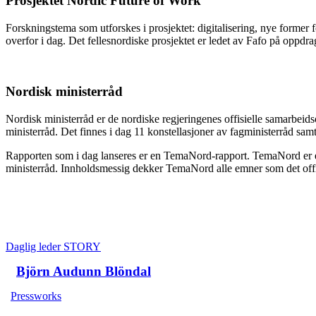
Prosjektet Nordic Future of Work
Forskningstema som utforskes i prosjektet: digitalisering, nye former f
overfor i dag. Det fellesnordiske prosjektet er ledet av Fafo på oppdr
Nordisk ministerråd
Nordisk ministerråd er de nordiske regjeringenes offisielle samarbeidsor
ministerråd. Det finnes i dag 11 konstellasjoner av fagministerråd sa
Rapporten som i dag lanseres er en TemaNord-rapport. TemaNord er en 
ministerråd. Innholdsmessig dekker TemaNord alle emner som det offi
Daglig leder STORY
Björn Audunn Blöndal
Pressworks