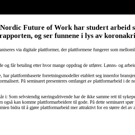
Nordic Future of Work har studert arbeid so
rapporten, og ser funnene i lys av koronakri
ganiseres via digitale plattformer, der plattformene fungerer som mell
de og får betaling etter hvor mange oppdrag de utfører. Lønns- og arbeids
, har plattformbaserte forretningsmodeller etablert seg innenfor bransj
 normalisert. På seminaret presenteres omfanget av plattformarbeid i de
tår i: Som selvstendig næringsdrivende har de ikke samme rett til syk
som også kan komme plattformarbeidere til gode. På dette seminaret spør
en bidra til å gjøre plattformarbeid mer attraktivt for en større del av