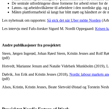
De sentrale utfordringene disse formene for arbeid reiser for d
Lønns- og arbeidsvilkårene til arbeidere i den nordiske gig- o
Måten plattformarbeid så langt har blitt møtt og håndtert av de 
Les nyhetssak om rapporten:
Så gick det när Uber mötte Norden
(Arbe
Les intervju med Fafo-forsker Sigurd M. Nordli Oppegaard:
Krisen ka
Andre publikasjoner fra prosjektet:
Steen, Jørgen Ingerød, Johan Røed Steen, Kristin Jesnes and Rolf Rø
(pdf)
Hotvedt, Marianne Jenum and Natalie Videbæk Munkholm (2019), Labo
Dølvik, Jon Erik and Kristin Jesnes (2018),
Nordic labour markets and
(pdf)
Alsos, Kristin, Kristin Jesnes, Beate Sletvold Øistad og Torstein Nes