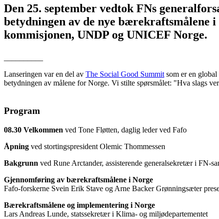
Den 25. september vedtok FNs generalfors
betydningen av de nye bærekraftsmålene 
kommisjonen, UNDP og UNICEF Norge.
__________
Lanseringen var en del av
The Social Good Summit
som er en global 
betydningen av målene for Norge. Vi stilte spørsmålet: "Hva slags ve
Program
08.30 Velkommen
ved Tone Fløtten, daglig leder ved Fafo
Åpning
ved stortingspresident Olemic Thommessen
Bakgrunn
ved Rune Arctander, assisterende generalsekretær i FN-s
Gjennomføring av bærekraftsmålene i Norge
Fafo-forskerne Svein Erik Stave og Arne Backer Grønningsæter prese
Bærekraftsmålene og implementering i Norge
Lars Andreas Lunde, statssekretær i Klima- og miljødepartementet