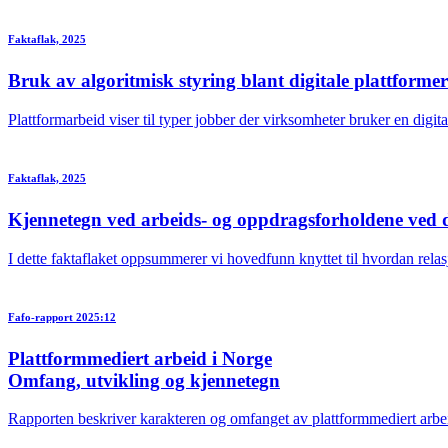
Faktaflak, 2025
Bruk av algoritmisk styring blant digitale plattformer
Plattformarbeid viser til typer jobber der virksomheter bruker en digi
Faktaflak, 2025
Kjennetegn ved arbeids- og oppdragsforholdene ved d
I dette faktaflaket oppsummerer vi hovedfunn knyttet til hvordan rela
Fafo-rapport 2025:12
Plattformmediert arbeid i Norge
Omfang, utvikling og kjennetegn
Rapporten beskriver karakteren og omfanget av plattformmediert arbeid 