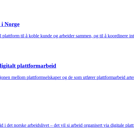
 i Norge
tal plattform til å koble kunde og arbeider sammen, og til å koordinere i
igitalt plattformarbeid
sjonen mellom plattformselskaper og de som utfører plattformarbeid art
i det norske arbeidslivet – det vil si arbeid organisert via digitale pl