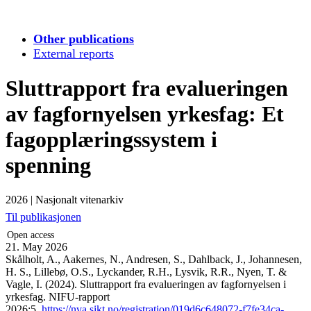
Other publications
External reports
Sluttrapport fra evalueringen
av fagfornyelsen yrkesfag: Et
fagopplæringssystem i
spenning
2026
|
Nasjonalt vitenarkiv
Til publikasjonen
Open access
21. May 2026
Skålholt, A., Aakernes, N., Andresen, S., Dahlback, J., Johannesen,
H. S., Lillebø, O.S., Lyckander, R.H., Lysvik, R.R., Nyen, T. &
Vagle, I. (2024). Sluttrapport fra evalueringen av fagfornyelsen i
yrkesfag. NIFU-rapport
2026:5.
https://nva.sikt.no/registration/019d6c648072-f7fe34ca-