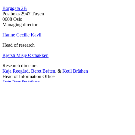
Borggata 2B
Postboks 2947 Tøyen
0608 Oslo
Managing director
Hanne Cecilie Kavli
Head of research
Kjersti Misje Østbakken
Research directors
Kaja Reegård
,
Beret Bråten
, &
Ketil Bråthen
Head of Information Office
Stein Roar Fredriksen
Head of Administration
Sindre Findal Vinje