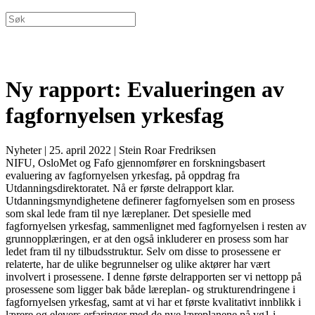
Ny rapport: Evalueringen av
fagfornyelsen yrkesfag
Nyheter
|
25. april 2022
|
Stein Roar Fredriksen
NIFU, OsloMet og Fafo gjennomfører en forskningsbasert
evaluering av fagfornyelsen yrkesfag, på oppdrag fra
Utdanningsdirektoratet. Nå er første delrapport klar.
Utdanningsmyndighetene definerer fagfornyelsen som en prosess
som skal lede fram til nye læreplaner. Det spesielle med
fagfornyelsen yrkesfag, sammenlignet med fagfornyelsen i resten av
grunnopplæringen, er at den også inkluderer en prosess som har
ledet fram til ny tilbudsstruktur. Selv om disse to prosessene er
relaterte, har de ulike begrunnelser og ulike aktører har vært
involvert i prosessene. I denne første delrapporten ser vi nettopp på
prosessene som ligger bak både læreplan- og strukturendringene i
fagfornyelsen yrkesfag, samt at vi har et første kvalitativt innblikk i
lærere og elevers erfaringer med de nye læreplanene på vg1 i