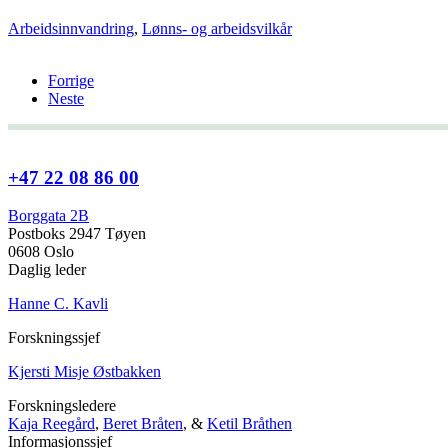
Arbeidsinnvandring
,
Lønns- og arbeidsvilkår
Forrige
Neste
+47 22 08 86 00
Borggata 2B
Postboks 2947 Tøyen
0608 Oslo
Daglig leder
Hanne C. Kavli
Forskningssjef
Kjersti Misje Østbakken
Forskningsledere
Kaja Reegård
,
Beret Bråten
, &
Ketil Bråthen
Informasjonssjef