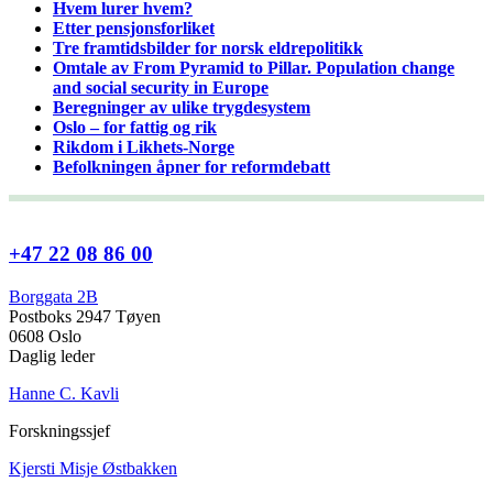
Hvem lurer hvem?
Etter pensjonsforliket
Tre framtidsbilder for norsk eldrepolitikk
Omtale av From Pyramid to Pillar. Population change
and social security in Europe
Beregninger av ulike trygdesystem
Oslo – for fattig og rik
Rikdom i Likhets-Norge
Befolkningen åpner for reformdebatt
+47 22 08 86 00
Borggata 2B
Postboks 2947 Tøyen
0608 Oslo
Daglig leder
Hanne C. Kavli
Forskningssjef
Kjersti Misje Østbakken