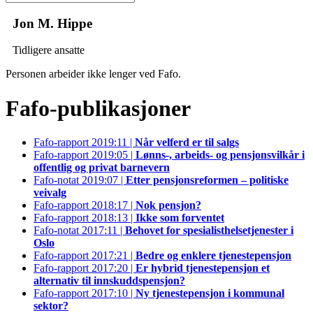
Jon M. Hippe
Tidligere ansatte
Personen arbeider ikke lenger ved Fafo.
Fafo-publikasjoner
Fafo-rapport 2019:11 |
Når velferd er til salgs
Fafo-rapport 2019:05 |
Lønns-, arbeids- og pensjonsvilkår i
offentlig og privat barnevern
Fafo-notat 2019:07 |
Etter pensjonsreformen – politiske
veivalg
Fafo-rapport 2018:17 |
Nok pensjon?
Fafo-rapport 2018:13 |
Ikke som forventet
Fafo-notat 2017:11 |
Behovet for spesialisthelsetjenester i
Oslo
Fafo-rapport 2017:21 |
Bedre og enklere tjenestepensjon
Fafo-rapport 2017:20 |
Er hybrid tjenestepensjon et
alternativ til innskuddspensjon?
Fafo-rapport 2017:10 |
Ny tjenestepensjon i kommunal
sektor?