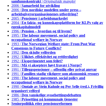
samfunnskontrakt
|
Originalside mangler
2006 |
Samarbeid for utvikling
2006 |
Den nordiske modellen under press –
arbeidsgiverorganisasjonenes utfordring?
2005 |
Pensjoner i arbeidsmarkedet
2004 |
En fakta- og kunnskapsplattform for KLPs valg av
egenkapitalmodell
1996 |
Pension – hvordan og til hvem?
1995 |
The labour movement, social policy and
occupational welfare in Norway
1993 |
The Norwegian Welfare state: From Post War
Consensus to Future Conflicts?
1992 |
Den skjulte velferden
1992 |
Ulikhet, effektivitet og rettferdighet
1992 |
Eksperimentet som feilet?
1991 |
Må vi akseptere høyt fravær i Norge?
1991 |
Tilleggspensjoner – offentlig eller privat ansvar
1991 |
Familien stadig viktigere som økonomisk ressurs
1990 |
The labour movement, social policy and
occupational welfare in Norway
1990 |
Omtale av Stein Kuhnle og Per Selle (red.), Frivillig
organisert velferd
1986 |
Den vanskelige sysselsettingsdebatten
1985 |
Prissetting på kommunale tjenester
Seniorpolitikk etter pensjonsreformen