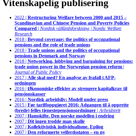
Vitenskapelig publisering
2022 |
Restructuring Welfare between 2000 and 2015 –
Scandinavian and Chinese Pension and Poverty Policies
Compared
|
Nordisk välfärdsforskning | Nordic Welfare
Research
2018 |
Beyond coverage: the politics of occupational
pensions and the role of trade unions
2018 |
Trade unions and the politics of occupational
pensions in Denmark and Norway
2018 |
Networking, lobbying and bargaining for pensions:
trade union power in the Norwegian pension reform
|
Journal of Public Policy
2017 |
Alle skal med? En analyse av frafall i AFP-
ordningen
2016 |
Økonomiske effekter av strengere kapitalkrav til
pensjonskasser
2016 |
Nordisk arbeidsliv: Modell under press
2015 |
Før tariffoppgjøret 2016: Adgangen til å opprette
(brede) felles tjenestepensjonsordninger
|
Arbeidsrett
2007 |
Hamskifte. Den norske modellen i endring
2007 |
Dit ingen trodde man skulle
2007 |
Kollektivistisk individualisme. Epilog
2007 |
Den reformerte velferdsstaten – en ny