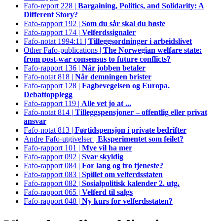
Fafo-report 228 |
Bargaining, Politics, and Solidarity: A
Different Story?
Fafo-rapport 192 |
Som du sår skal du høste
Fafo-rapport 174 |
Velferdssignaler
Fafo-notat 1994:11 |
Tilleggsordninger i arbeidslivet
Other Fafo-publications |
The Norwegian welfare state:
from post-war consensus to future conflicts?
Fafo-rapport 136 |
Når jobben betaler
Fafo-notat 818 |
Når demningen brister
Fafo-rapport 128 |
Fagbevegelsen og Europa.
Debattopplegg
Fafo-rapport 119 |
Alle vet jo at ...
Fafo-notat 814 |
Tilleggspensjoner – offentlig eller privat
ansvar
Fafo-notat 813 |
Førtidspensjon i private bedrifter
Andre Fafo-utgivelser |
Eksperimentet som feilet?
Fafo-rapport 101 |
Mye vil ha mer
Fafo-rapport 092 |
Svar skyldig
Fafo-rapport 084 |
For lang og tro tjeneste?
Fafo-rapport 083 |
Spillet om velferdsstaten
Fafo-rapport 082 |
Sosialpolitisk kalender 2. utg.
Fafo-rapport 065 |
Velferd til salgs
Fafo-rapport 048 |
Ny kurs for velferdsstaten?