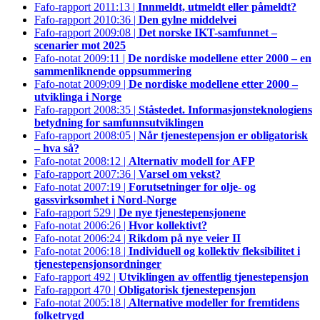
Fafo-rapport 2011:13 |
Innmeldt, utmeldt eller påmeldt?
Fafo-rapport 2010:36 |
Den gylne middelvei
Fafo-rapport 2009:08 |
Det norske IKT-samfunnet –
scenarier mot 2025
Fafo-notat 2009:11 |
De nordiske modellene etter 2000 – en
sammenliknende oppsummering
Fafo-notat 2009:09 |
De nordiske modellene etter 2000 –
utviklinga i Norge
Fafo-rapport 2008:35 |
Ståstedet. Informasjonsteknologiens
betydning for samfunnsutviklingen
Fafo-rapport 2008:05 |
Når tjenestepensjon er obligatorisk
– hva så?
Fafo-notat 2008:12 |
Alternativ modell for AFP
Fafo-rapport 2007:36 |
Varsel om vekst?
Fafo-notat 2007:19 |
Forutsetninger for olje- og
gassvirksomhet i Nord-Norge
Fafo-rapport 529 |
De nye tjenestepensjonene
Fafo-notat 2006:26 |
Hvor kollektivt?
Fafo-notat 2006:24 |
Rikdom på nye veier II
Fafo-notat 2006:18 |
Individuell og kollektiv fleksibilitet i
tjenestepensjonsordninger
Fafo-rapport 492 |
Utviklingen av offentlig tjenestepensjon
Fafo-rapport 470 |
Obligatorisk tjenestepensjon
Fafo-notat 2005:18 |
Alternative modeller for fremtidens
folketrygd