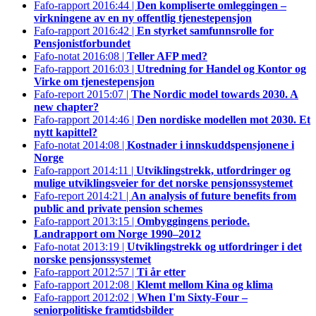
Fafo-rapport 2016:44 |
Den kompliserte omleggingen –
virkningene av en ny offentlig tjenestepensjon
Fafo-rapport 2016:42 |
En styrket samfunnsrolle for
Pensjonistforbundet
Fafo-notat 2016:08 |
Teller AFP med?
Fafo-rapport 2016:03 |
Utredning for Handel og Kontor og
Virke om tjenestepensjon
Fafo-report 2015:07 |
The Nordic model towards 2030. A
new chapter?
Fafo-rapport 2014:46 |
Den nordiske modellen mot 2030. Et
nytt kapittel?
Fafo-notat 2014:08 |
Kostnader i innskuddspensjonene i
Norge
Fafo-rapport 2014:11 |
Utviklingstrekk, utfordringer og
mulige utviklingsveier for det norske pensjonssystemet
Fafo-report 2014:21 |
An analysis of future benefits from
public and private pension schemes
Fafo-rapport 2013:15 |
Ombyggingens periode.
Landrapport om Norge 1990–2012
Fafo-notat 2013:19 |
Utviklingstrekk og utfordringer i det
norske pensjonssystemet
Fafo-rapport 2012:57 |
Ti år etter
Fafo-rapport 2012:08 |
Klemt mellom Kina og klima
Fafo-rapport 2012:02 |
When I'm Sixty-Four –
seniorpolitiske framtidsbilder