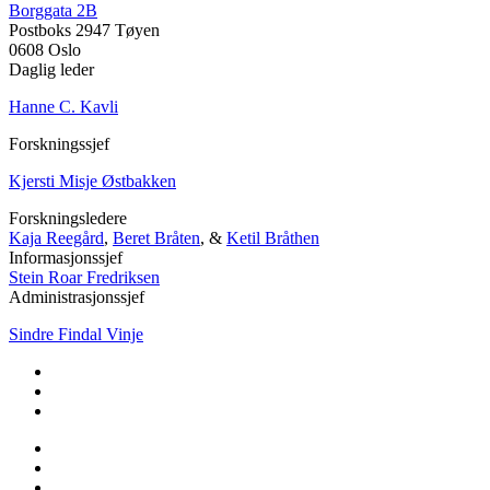
Borggata 2B
Postboks 2947 Tøyen
0608 Oslo
Daglig leder
Hanne C. Kavli
Forskningssjef
Kjersti Misje Østbakken
Forskningsledere
Kaja Reegård
,
Beret Bråten
, &
Ketil Bråthen
Informasjonssjef
Stein Roar Fredriksen
Administrasjonssjef
Sindre Findal Vinje