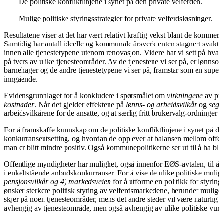
De politiske konfliktlinjene i synet på den private velferden.
Mulige politiske styringsstrategier for private velferdsløsninger.
Resultatene viser at det har vært relativt kraftig vekst blant de komm
Samtidig har antall ideelle og kommunale årsverk enten stagnert svakt,
innen alle tjenestetypene utenom renovasjon. Videre har vi sett på hv
på tvers av ulike tjenesteområder. Av de tjenestene vi ser på, er løn
barnehager og de andre tjenestetypene vi ser på, framstår som en sup
inngående.
Evidensgrunnlaget for å konkludere i spørsmålet om
virkningene
av pr
kostnader
. Når det gjelder effektene på
lønns- og arbeidsvilkår
og
seg
arbeidsvilkårene for de ansatte, og at særlig fritt brukervalg-ordninger
For å framskaffe kunnskap om de politiske konfliktlinjene i synet på d
konkurranseutsetting, og hvordan de opplever at balansen mellom offent
man er blitt mindre positiv. Også kommunepolitikerne ser ut til å ha 
Offentlige myndigheter har mulighet, også innenfor EØS-avtalen, til å st
i enkeltstående anbudskonkurranser. For å vise de ulike politiske mulig
pensjonsvilkår og 4) markedsveien
for å utforme en politikk for styri
ønsker sterkere politisk styring av velferdsmarkedene, herunder mulige 
skjer på noen tjenesteområder, mens det andre steder vil være naturlig å
avhengig av tjenesteområde, men også avhengig av ulike politiske vurd