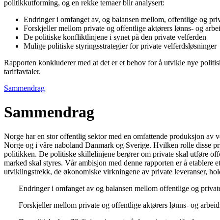
politikkutforming, og en rekke temaer blir analysert:
Endringer i omfanget av, og balansen mellom, offentlige og pri
Forskjeller mellom private og offentlige aktørers lønns- og arb
De politiske konfliktlinjene i synet på den private velferden
Mulige politiske styringsstrategier for private velferdsløsninger
Rapporten konkluderer med at det er et behov for å utvikle nye polit
tariffavtaler.
Sammendrag
Sammendrag
Norge har en stor offentlig sektor med en omfattende produksjon av velf
Norge og i våre naboland Danmark og Sverige. Hvilken rolle disse p
politikken. De politiske skillelinjene berører om private skal utføre of
marked skal styres. Vår ambisjon med denne rapporten er å etablere et
utviklingstrekk, de økonomiske virkningene av private leveranser, ho
Endringer i omfanget av og balansen mellom offentlige og privat
Forskjeller mellom private og offentlige aktørers lønns- og arbe