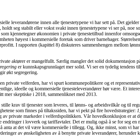
ersielle leverandørene innen alle tjenestetypene vi har sett på. Det gje
 holdt seg stabilt eller vokst svakt innen tjenestetypene vi ser på, no
a som kjennetegner økonomien i private tjenestetilbud innenfor omsorgse
nsomheten høyest i kommersielle foretak som driver barnehager. Størrels
erprofitt. I rapporten (kapittel 8) diskuteres sammenhengen mellom løn
ivate aktører er mangelfullt. Særlig mangler det solid dokumentasjon p
regering
er kunnskapsgrunnlaget mer solid. Vi ser en tydelig tendens til 
 gir økt segregering.
en private velferden, har vi spurt kommunepolitikere og et representati
lige, ideelle og kommersielle tjenesteleverandører bør være. Et interes
blitt mer skeptiske i 2018, sammenliknet med 2013.
ille krav til tjenester som leveres, til lønns- og arbeidsvilkår og til reg
hetene som finnes på tiltakssiden, har vi pekt på fire hovedstrategier:
1
ng av private markeder i velferdspolitikken. Vår hovedkonklusjon er at de
endringer i lovverk og tariffavtaler. Det er mulig også å se for seg en m
 anta at det vil være kommersielle i tillegg. Og, ikke minst, som vi har s
eringer av ønskeligheten av å benytte private leverandører, herunder ko