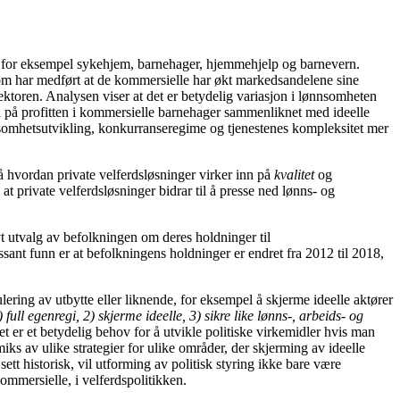
lder for eksempel sykehjem, barnehager, hjemmehjelp og barnevern.
e som har medført at de kommersielle har økt markedsandelene sine
ktoren. Analysen viser at det er betydelig variasjon i lønnsomheten
en på profitten i kommersielle barnehager sammenliknet med ideelle
nsomhetsutvikling, konkurranseregime og tjenestenes kompleksitet mer
å hvordan private velferdsløsninger virker inn på
kvalitet
og
at private velferdsløsninger bidrar til å presse ned lønns- og
vt utvalg av befolkningen om deres holdninger til
sant funn er at befolkningens holdninger er endret fra 2012 til 2018,
ulering av utbytte eller liknende, for eksempel å skjerme ideelle aktører
) full egenregi, 2) skjerme ideelle, 3) sikre like lønns-, arbeids- og
t er et betydelig behov for å utvikle politiske virkemidler hvis man
iks av ulike strategier for ulike områder, der skjerming av ideelle
ett historisk, vil utforming av politisk styring ikke bare være
mmersielle, i velferdspolitikken.