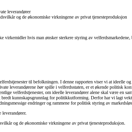
vate leverandører
eidsvilkår og de økonomiske virkningene av privat tjenesteproduksjon
iske virkemidler hvis man ønsker sterkere styring av velferdsmarkedene
erdstjenester til befolkningen. I denne rapporten viser vi at ideelle og k
rivate leverandørene
bør
spille i velferdsstaten, er et økende politisk ko
fentlige velferdstjenester, om ideelle leverandører alene skal være en sam
 bredt kunnskapsgrunnlag for politikkutforming. Derfor har vi lagt vekt
ldningsmessige endringer og rammene for politisk styring av markedsløs
e leverandører.
idsvilkår og de økonomiske virkningene av privat tjenesteproduksjon.