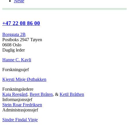
Neste
+47 22 08 86 00
Borggata 2B
Postboks 2947 Tøyen
0608 Oslo
Daglig leder
Hanne C. Kavli
Forskningssjef
Kjersti Misje Østbakken
Forskningsledere
Kaja Reegård
,
Beret Bråten
, &
Ketil Bråthen
Informasjonssjef
Stein Roar Fredriksen
Administrasjonssjef
Sindre Findal Vinje