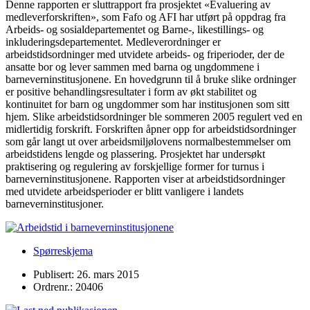
Denne rapporten er sluttrapport fra prosjektet «Evaluering av
medleverforskriften», som Fafo og AFI har utført på oppdrag fra
Arbeids- og sosialdepartementet og Barne-, likestillings- og
inkluderingsdepartementet. Medleverordninger er
arbeidstidsordninger med utvidete arbeids- og friperioder, der de
ansatte bor og lever sammen med barna og ungdommene i
barneverninstitusjonene. En hovedgrunn til å bruke slike ordninger
er positive behandlingsresultater i form av økt stabilitet og
kontinuitet for barn og ungdommer som har institusjonen som sitt
hjem. Slike arbeidstidsordninger ble sommeren 2005 regulert ved en
midlertidig forskrift. Forskriften åpner opp for arbeidstidsordninger
som går langt ut over arbeidsmiljølovens normalbestemmelser om
arbeidstidens lengde og plassering. Prosjektet har undersøkt
praktisering og regulering av forskjellige former for turnus i
barneverninstitusjonene. Rapporten viser at arbeidstidsordninger
med utvidete arbeidsperioder er blitt vanligere i landets
barneverninstitusjoner.
Spørreskjema
Publisert: 26. mars 2015
Ordrenr.: 20406