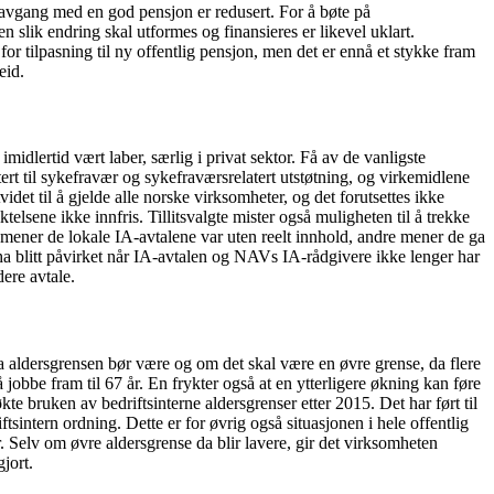
ig avgang med en god pensjon er redusert. For å bøte på
n slik endring skal utformes og finansieres er likevel uklart.
or tilpasning til ny offentlig pensjon, men det er ennå et stykke fram
eid.
idlertid vært laber, særlig i privat sektor. Få av de vanligste
tert til sykefravær og sykefraværsrelatert utstøtning, og virkemidlene
videt til å gjelde alle norske virksomheter, og det forutsettes ikke
lsene ikke innfris. Tillitsvalgte mister også muligheten til å trekke
e mener de lokale IA-avtalene var uten reelt innhold, andre mener de ga
 ha blitt påvirket når IA-avtalen og NAVs IA-rådgivere ikke lenger har
dere avtale.
a aldersgrensen bør være og om det skal være en øvre grense, da flere
l å jobbe fram til 67 år. En frykter også at en ytterligere økning kan føre
te bruken av bedriftsinterne aldersgrenser etter 2015. Det har ført til
ftsintern ordning. Dette er for øvrig også situasjonen i hele offentlig
. Selv om øvre aldersgrense da blir lavere, gir det virksomheten
gjort.