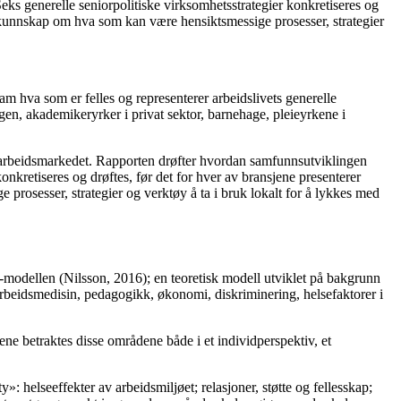
eks generelle seniorpolitiske virksomhetsstrategier konkretiseres og
s kunnskap om hva som kan være hensiktsmessige prosesser, strategier
ram hva som er felles og representerer arbeidslivets generelle
gen, akademikeryrker i privat sektor, barnehage, pleieyrkene i
å arbeidsmarkedet. Rapporten drøfter hvordan samfunnsutviklingen
konkretiseres og drøftes, før det for hver av bransjene presenterer
rosesser, strategier og verktøy å ta i bruk lokalt for å lykkes med
e-modellen (Nilsson, 2016); en teoretisk modell utviklet på bakgrunn
 arbeidsmedisin, pedagogikk, økonomi, diskriminering, helsefaktorer i
ene betraktes disse områdene både i et individperspektiv, et
: helseeffekter av arbeidsmiljøet; relasjoner, støtte og fellesskap;