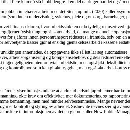
tt til at flere klarer å stå i jobb lengre. I en del næringer har det også m
om jobben innebærer arbeid med det Stensrup mfl. (2020) kaller «symbole
sker» (som innen undervisning, sykehus, pleie og omsorg, barnehager, p
ehovet i finanssektoren, hvor arbeidsstokken er betydelig redusert ved hje
t og fjernet fysisk tungt og slitsomt arbeid, da mange manuelle operasjon
et for sjåfører innen persontransport reduseres i framtida, selv om en 
hvor selvbetjente kasser gjør at ensidig gjentakelsesarbeid i kassene ers
 utviklingen annerledes, da oppgavene ikke så lett lar seg automatisere,
ver, arbeidsorganisering og kompetansebehov, og dels redusert enkelte 
ilgjengeligheten utenfor avtalt arbeidstid, men også økt fleksibiliteten
 og kontroll; noe som kan gi økt trygghet, men også økt arbeidspress og
 tiårene, viser bransjestudiene at andre arbeidsmiljøproblemer har komm
v bemanning, økte krav om effektivitet, mer dokumentering og rapporterin
mme bemanning, men med mindre selvbestemmelse. Mange nevner derfor t
 mer kontroll og styring av arbeidet. Sistnevnte nevnes særlig av ansatt
livsforskere til introduksjonen av det en gjerne kaller New Public Manage