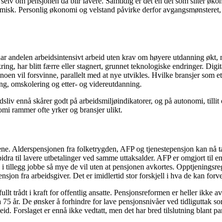
, selv om pensjonen da blir lavere. Samtidig er det en del som sliter øko
konomisk. Personlig økonomi og velstand påvirke derfor avgangsmønstere
ar andelen arbeidsintensivt arbeid uten krav om høyere utdanning økt,
ng, har blitt færre eller stagnert, grunnet teknologiske endringer. Digita
noen vil forsvinne, parallelt med at nye utvikles. Hvilke bransjer som e
g, omskolering og etter- og videreutdanning.
idsliv ennå skårer godt på arbeidsmiljøindikatorer, og på autonomi, till
omi rammer ofte yrker og bransjer ulikt.
e. Alderspensjonen fra folketrygden, AFP og tjenestepensjon kan nå tas 
rt bidra til lavere utbetalinger ved samme uttaksalder. AFP er omgjort til 
i tillegg jobbe så mye de vil uten at pensjonen avkortes. Opptjeningsreg
epensjon fra arbeidsgiver. Det er imidlertid stor forskjell i hva de kan forv
llt trådt i kraft for offentlig ansatte. Pensjonsreformen er heller ikke a
a 75 år. De ønsker å forhindre for lave pensjonsnivåer ved tidliguttak s
id. Forslaget er ennå ikke vedtatt, men det har bred tilslutning blant par