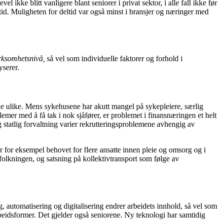
el ikke blitt vanligere blant seniorer i privat sektor, i alle fall ikke før
stid. Muligheten for deltid var også minst i bransjer og næringer med
rksomhetsnivå,
så vel som
individuelle faktorer
og forhold i
yserer.
ne ulike. Mens sykehusene har akutt mangel på sykepleiere, særlig
mer med å få tak i nok sjåfører, er problemet i finansnæringen et helt
g statlig forvaltning varier rekrutteringsproblemene avhengig av
øker for eksempel behovet for flere ansatte innen pleie og omsorg og i
folkningen, og satsning på kollektivtransport som følge av
 automatisering og digitalisering endrer arbeidets innhold, så vel som
arbeidsformer. Det gjelder også seniorene. Ny teknologi har samtidig