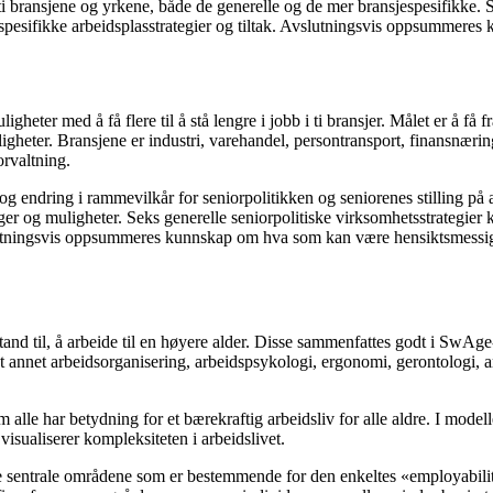
i bransjene og yrkene, både de generelle og de mer bransjespesifikke. S
jespesifikke arbeidsplasstrategier og tiltak. Avslutningsvis oppsummere
ter med å få flere til å stå lengre i jobb i ti bransjer. Målet er å få f
igheter. Bransjene er industri, varehandel, persontransport, finansnærin
orvaltning.
g endring i rammevilkår for seniorpolitikken og seniorenes stilling p
nger og muligheter. Seks generelle seniorpolitiske virksomhetsstrategier 
lutningsvis oppsummeres kunnskap om hva som kan være hensiktsmessige p
stand til, å arbeide til en høyere alder. Disse sammenfattes godt i SwAg
ant annet arbeidsorganisering, arbeidspsykologi, ergonomi, gerontologi,
le har betydning for et bærekraftig arbeidsliv for alle aldre. I modell
isualiserer kompleksiteten i arbeidslivet.
de sentrale områdene som er bestemmende for den enkeltes «employability»