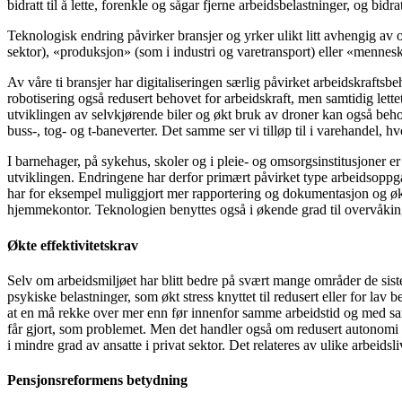
bidratt til å lette, forenkle og sågar fjerne arbeidsbelastninger, og bidra
Teknologisk endring påvirker bransjer og yrker ulikt litt avhengig av 
sektor), «produksjon» (som i industri og varetransport) eller «menne
Av våre ti bransjer har digitaliseringen særlig påvirket arbeidskraftsb
robotisering også redusert behovet for arbeidskraft, men samtidig lette
utviklingen av selvkjørende biler og økt bruk av droner kan også behov
buss-, tog- og t-baneverter. Det samme ser vi tilløp til i varehandel, 
I barnehager, på sykehus, skoler og i pleie- og omsorgsinstitusjoner er
utviklingen. Endringene har derfor primært påvirket type arbeidsoppga
har for eksempel muliggjort mer rapportering og dokumentasjon og økt t
hjemmekontor. Teknologien benyttes også i økende grad til overvåking
Økte effektivitetskrav
Selv om arbeidsmiljøet har blitt bedre på svært mange områder de siste
psykiske belastninger, som økt stress knyttet til redusert eller for la
at en må rekke over mer enn før innenfor samme arbeidstid og med sa
får gjort, som problemet. Men det handler også om redusert autonomi og
i mindre grad av ansatte i privat sektor. Det relateres av ulike arbeids
Pensjonsreformens betydning