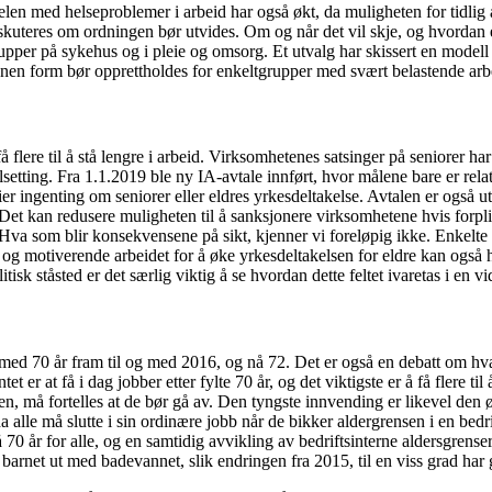
Andelen med helseproblemer i arbeid har også økt, da muligheten for tidl
 diskuteres om ordningen bør utvides. Om og når det vil skje, og hvordan e
pper på sykehus og i pleie og omsorg. Et utvalg har skissert en modell f
annen form bør opprettholdes for enkeltgrupper med svært belastende arb
re til å stå lengre i arbeid. Virksomhetenes satsinger på seniorer har im
elsetting. Fra 1.1.2019 ble ny IA-avtale innført, hvor målene bare er rela
ier ingenting om seniorer eller eldres yrkesdeltakelse. Avtalen er også ut
t kan redusere muligheten til å sanksjonere virksomhetene hvis forplikte
er. Hva som blir konsekvensene på sikt, kjenner vi foreløpig ikke. Enkelt
e og motiverende arbeidet for å øke yrkesdeltakelsen for eldre kan også
tisk ståsted er det særlig viktig å se hvordan dette feltet ivaretas i en vi
 med 70 år fram til og med 2016, og nå 72. Det er også en debatt om hv
t er at få i dag jobber etter fylte 70 år, og det viktigste er å få flere ti
en, må fortelles at de bør gå av. Den tyngste innvending er likevel den øk
a alle må slutte i sin ordinære jobb når de bikker aldergrensen i en bedri
0 år for alle, og en samtidig avvikling av bedriftsinterne aldersgrenser
te barnet ut med badevannet, slik endringen fra 2015, til en viss grad har 