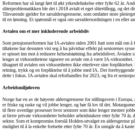
Reformen har så langt ført til økt yrkesdeltakelse etter fylte 62 år. 
sliterproblematikken ble det i 2018 avtalt et eget slitertillegg, og det
Tilsvarende gjelder for særaldersgrensene, som omfatter store pleiergru
til en løsning. Et spørsmål er også om særaldersordningen i en eller 
Avtalen om et mer inkluderende arbeidsliv
Som pensjonsreformen har IA-avtalen siden 2001 hatt som mål om å få fle
tiltakene har dessuten vist seg å ha påvisbar effekt på seniorenes syss
er spisset inn mot å redusere helseutstøtning fra arbeidslivet. Avtalen s
lenger at virksomhetene signerer en avtale om å være IA-virksomhet. De
tilsagnet til avtalen om virksomheten ikke etterlever sine forpliktels
retning, trykk og en forpliktelse til å jobbe med IA. Det forebyggend
dette i fokus. IA-avtalen skal reforhandles for 2023, og fra et seniorpoli
Arbeidsmiljøloven
Norge har en av de høyeste aldersgrensene for stillingsvern i Europa,
er friske og raske og vil jobbe lenger, og bør få lov til det. Motargumente
til flere uverdige prosesser hvor seniorer som ikke lenger mestrer jobb
at færre private virksomheter beholder arbeidstakere etter fylte 70 år, d
sektor. Som et kompromiss foreslå Holden-utvalget en aldersgrense på 7
mulighet til å la enkelte fortsette etter fylte 70 år. En unngår da å kas