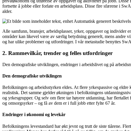
privatøkonomi og utførelse av oppgaver og aktiviteter på jobb. Disse 
fortsette å jobbe eller forlate en arbeidsplass. Disse fire sfærene i Sw
alder.
Alle samfunn, bransjer, arbeidsplasser, yrker, oppgaver og individer e
områder kan likevel være av særlig betydning generelt, mens andre vil v
og har ulike problemer og utfordringer. I vår metastudie benyttes Sw
2. Rammevilkår, trender og felles utfordringer
Den demografiske utviklingen, endringer i arbeidslivet og på arbeidsm
Den demografiske utviklingen
Befolkningen og arbeidsstyrken eldes. At flere yrkespassive og eldre k
realistisk. Det samme gjelder økningen i befolkningens utdanningsnivå, 
og yrkesgrupper. Og selv om flere tar høyere utdanning, har flertallet f
og omsorgsyrker – og få av dem er i full jobb etter fylte 67 år.
Endringer i økonomi og levekår
Befolkningens levestandard har økt jevnt og trutt de siste tiårene. Fle