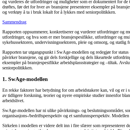
og vurderes de utfordringer og muligheter som er dokumentert for de t
drøftes, før det for hver av bransjene presenterer eksempler på brans
og verktøy å ta i bruk lokalt for å lykkes med seniorpolitikken.
Sammendrag
Rapporten oppsummerer, konkretiserer og vurderer utfordringer og mulighe
utfordringer, og hva som er mer bransjespesifikke, utfordringer og mul
sykehussektoren, undervisningssektoren, pleie og omsorg, og statlig f
Rapporten tar utgangspunkt i SwAge-modellen og redegjør for status o
påvirker bransjene, og gir dels forskjellige og dels likeartede utfordri
eksempler på bransjespesifikke arbeidsplassstrategier og –tiltak. Avs
seniorpolitikken.
1. SwAge-modellen
En rekke faktorer har betydning for om arbeidstakere kan, vil og er i 
av tidligere forskning, teorier og nyere empiriske studier innenfor bl
arbeidslivet.
SwAge-modellen har ni ulike påvirknings- og beslutningsområder, som al
organisasjons-/bedriftsperspektiv og et samfunnsperspektiv. Modellen v
Sirkelen i modellen er videre delt inn i fire sfærer som representerer 