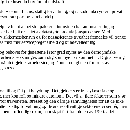
edført redusert behov for arbeidskraft.
r» (som i finans, statlig forvaltning, og i akademikeryrker i privat
ersontransport og varehandel).
lp av blant annet sluttpakker. I industrien har automatisering og
er har blitt erstattet av datastyrte produksjonsprosesser. Med
av sikkerhetshensyn og for passasjerenes trygghet fremdeles vil trenge
tattes med mer servicepreget arbeid og kundeveiledning.
 og behovet for tjenestene i stor grad styres av den demografiske
arbeidsbelastninger, samtidig som nye har kommet til. Digitalisering
 når det gjelder arbeidssted, og åpnet muligheten for bruk av
 stress.
et til og fått økt betydning. Det gjelder særlig psykososiale og
g, mer kontroll og mindre autonomi. Det vil si, flere faktorer som gjør
ravelheten, stresset og den dårlige samvittigheten for alt de ikke
e i statlig forvaltning og de andre offentlige sektorene vi ser på, men
ment i offentlig sektor, som skjøt fart fra midten av 1990-tallet.