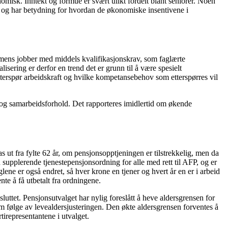
nomisk. Inntekt og formue er svært ulikt fordelt blant seniorer. Noen
t, og har betydning for hvordan de økonomiske insentivene i
 mens jobber med middels kvalifikasjonskrav, som faglærte
lisering er derfor en trend det er grunn til å være spesielt
tterspør arbeidskraft og hvilke kompetansebehov som etterspørres vil
it og samarbeidsforhold. Det rapporteres imidlertid om økende
ut fra fylte 62 år, om pensjonsopptjeningen er tilstrekkelig, men da
en supplerende tjenestepensjonsordning for alle med rett til AFP, og er
lene er også endret, så hver krone en tjener og hvert år en er i arbeid
ente å få utbetalt fra ordningene.
vsluttet. Pensjonsutvalget har nylig foreslått å heve aldersgrensen for
om følge av levealdersjusteringen. Den økte aldersgrensen forventes å
tirepresentantene i utvalget.