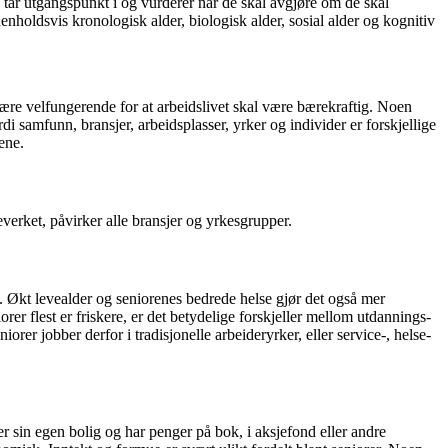
 tar utgangspunkt i og vurderer når de skal avgjøre om de skal
henholdsvis kronologisk alder, biologisk alder, sosial alder og kognitiv
være velfungerende for at arbeidslivet skal være bærekraftig. Noen
i samfunn, bransjer, arbeidsplasser, yrker og individer er forskjellige
ene.
verket, påvirker alle bransjer og yrkesgrupper.
t. Økt levealder og seniorenes bedrede helse gjør det også mer
er flest er friskere, er det betydelige forskjeller mellom utdannings-
rer jobber derfor i tradisjonelle arbeideryrker, eller service-, helse-
er sin egen bolig og har penger på bok, i aksjefond eller andre