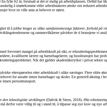
fra fylte 62 år, forutsatt at det er mulig på arbeidsplassen. Deltid har likev
ært vanskelig å imøtekomme eldre arbeidstakeres ønske om redusert arbeid
nsjer hvor en ville anta at behovet er størst.
et til å jobbe lenger av ulike
samfunnsmessige faktorer
,
forhold på vi
 utviklingstendensene og rammevilkårene påvirker de ti bransjene vi anal
med forventet mangel på arbeidskraft på sikt, er rekrutteringsprobleme
dere, kvalifiserte lærere og barnehagelærer, og bussbransjen har proble
rekrutteringsproblemer. Når det gjelder akademikeryrker i privat sektor o
r påvirke etterspørselen etter arbeidskraft i ulike næringer. Flere eldre 
behovet for ansatte innen barnehager og skoler. En generell økning i be
tte innen persontransport.
er
den teknologiske utviklingen
(Dølvik & Steen, 2018). Økt robotisering,
å derfor være villig til og i stand til, å tilpasse seg nye krav og nye 