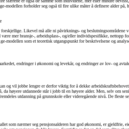
fire sfærene er også de samme som individene, mer eller mindre bevisst,
Age-modellen forholder seg også til fire ulike måter å definere alder på, 
r forskjellige. Likevel må alle ni påvirknings- og beslutningsområdene 
ære mer bransje-, arbeidsplass-, og/eller individspesifikke, nettopp ford
Age-modellen som et teoretisk utgangspunkt for beskrivelsene og analys
arkedet, endringer i økonomi og levekår, og endringer av lov- og avtale
an og vil jobbe lengre er derfor viktig for å dekke arbeidskraftsbehove
da høyere utdannede står i jobb til en høyere alder. Men, selv om senior
remdeles utdanning på grunnskole eller videregående nivå. De fleste senio
rtallet som nærmer seg pensjonsalderen har god økonomi, er gjeldfrie, ei