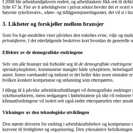
I 2008 ble arbeidsmiljøloven endret, og arbeidstakere fikk rett til deltid 
fylte 67 år. Fire av ti arbeidsgivere i privat sektor hevder det er sv
høyeste sykefraværs-, uføre- og tidligpensjoneringsrater, det vil si i bra
3. Likheter og forskjeller mellom bransjer
Som SwAge-modellen viser påvirkes den enkeltes evne, vilje og muligh
privatsfæren
. I det etterfølgende beskrives kort hvordan de generelle
Effekter av de demografiske endringene
Selv om alle bransjer må forholde seg til
de demografiske endringene
spesialsykepleiere, kommunene mangler både sykepleiere, helsefagarbei
annet. Innen varehandel og industri er det heller ikke noen utstrakte 
hvilken konkret kompetanse og utdanning som etterspørres.
I tillegg til å påvirke arbeidskraftstilfanget vil demografiske endringe
sykehussektoren, mens nedgangen i fødselsratene på sikt vil redusere 
klimautfordringene vil isolert sett også endre etterspørselen etter ansa
Virkninger av den teknologiske utviklingen
Den største driveren for endring i arbeidskraftsbehov og kompetanse 
kravene til ferdigheter og organisering. Den yrkesaktive befolkningen m