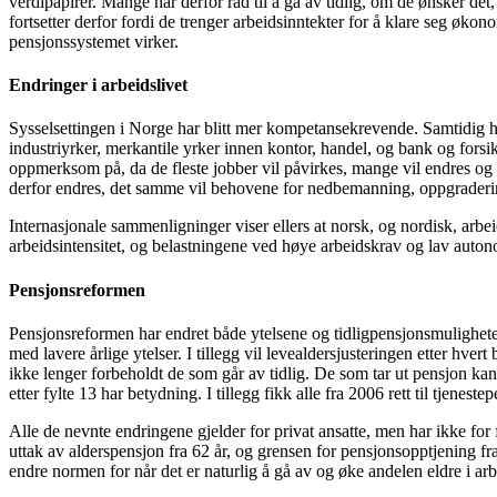
verdipapirer. Mange har derfor råd til å gå av tidlig, om de ønsker det
fortsetter derfor fordi de trenger arbeidsinntekter for å klare seg ø
pensjonssystemet virker.
Endringer i arbeidslivet
Sysselsettingen i Norge har blitt mer kompetansekrevende. Samtidig h
industriyrker, merkantile yrker innen kontor, handel, og bank og forsikri
oppmerksom på, da de fleste jobber vil påvirkes, mange vil endres og 
derfor endres, det samme vil behovene for nedbemanning, oppgraderin
Internasjonale sammenligninger viser ellers at norsk, og nordisk, arbe
arbeidsintensitet, og belastningene ved høye arbeidskrav og lav auton
Pensjonsreformen
Pensjonsreformen har endret både ytelsene og tidligpensjonsmuligheten
med lavere årlige ytelser. I tillegg vil levealdersjusteringen etter hve
ikke lenger forbeholdt de som går av tidlig. De som tar ut pensjon kan 
etter fylte 13 har betydning. I tillegg fikk alle fra 2006 rett til tjenest
Alle de nevnte endringene gjelder for privat ansatte, men har ikke for fu
uttak av alderspensjon fra 62 år, og grensen for pensjonsopptjening fr
endre normen for når det er naturlig å gå av og øke andelen eldre i arbe