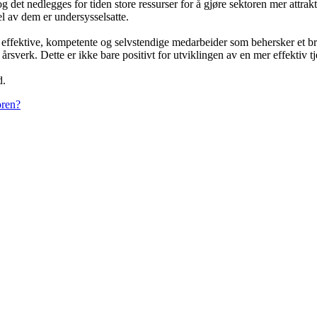
 det nedlegges for tiden store ressurser for å gjøre sektoren mer attrak
el av dem er undersysselsatte.
n effektive, kompetente og selvstendige medarbeider som behersker et b
 årsverk. Dette er ikke bare positivt for utviklingen av en mer effektiv tj
d.