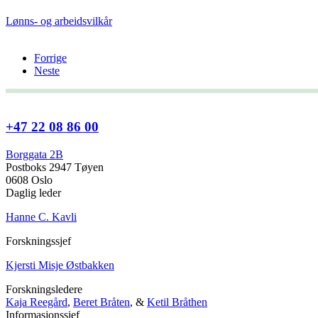
Lønns- og arbeidsvilkår
Forrige
Neste
+47 22 08 86 00
Borggata 2B
Postboks 2947 Tøyen
0608 Oslo
Daglig leder
Hanne C. Kavli
Forskningssjef
Kjersti Misje Østbakken
Forskningsledere
Kaja Reegård
,
Beret Bråten
, &
Ketil Bråthen
Informasjonssjef