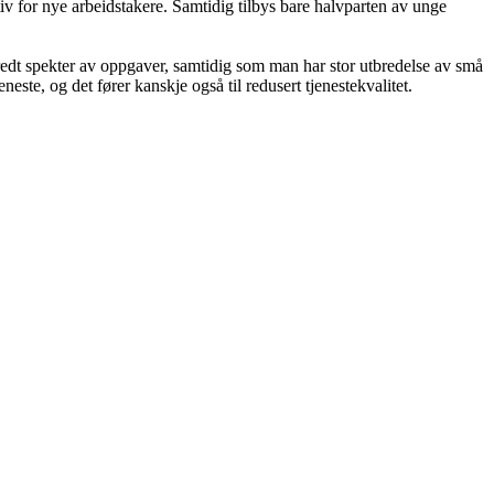
tiv for nye arbeidstakere. Samtidig tilbys bare halvparten av unge
redt spekter av oppgaver, samtidig som man har stor utbredelse av små
eneste, og det fører kanskje også til redusert tjenestekvalitet.