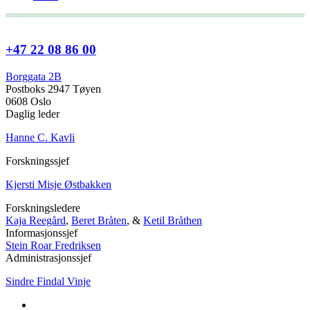
+47 22 08 86 00
Borggata 2B
Postboks 2947 Tøyen
0608 Oslo
Daglig leder
Hanne C. Kavli
Forskningssjef
Kjersti Misje Østbakken
Forskningsledere
Kaja Reegård
,
Beret Bråten
, &
Ketil Bråthen
Informasjonssjef
Stein Roar Fredriksen
Administrasjonssjef
Sindre Findal Vinje