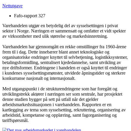
Nettutgave
Fafo-rapport 327
Varehandelen utgjør en betydelig del av sysselsettingen i privat
sektor i Norge. Næringen er sammensatt og omfatter et vidt spekter
av virksomheter med ulik størrelse og markedsinnretning.
Varehandelen har gjennomgått en rekke omstillinger fra 1960-årene
frem til i dag. Dette innebærer blant annet teknologiske og
organisatoriske endringer knyttet til selvbetjening, logistikksystemer,
betalingsformidling, sentralisert kjededannelse, samt utvikling av
nye driftsformer. Endringene i handelen er også knyttet til endringer
i kundenes sysselsettingsmønster, utvidede åpningstider og sterkere
konkurranse nasjonalt og internasjonalt.
Med utgangspunkt i de strukturendringene som har foregått og
utviklingstrekk aktører i næringen ser som sentrale, har prosjektet
denne studien bygger på sett på utfall når det gjelder
arbeidsmarkedssituasjonen i varehandelen. Rapporten er en
kartlegging av tema som sysselsetting, rekruttering, organisering av
arbeidstid, kompetanse og opplæring, samt fagorganisering og
tariffspørsmål.