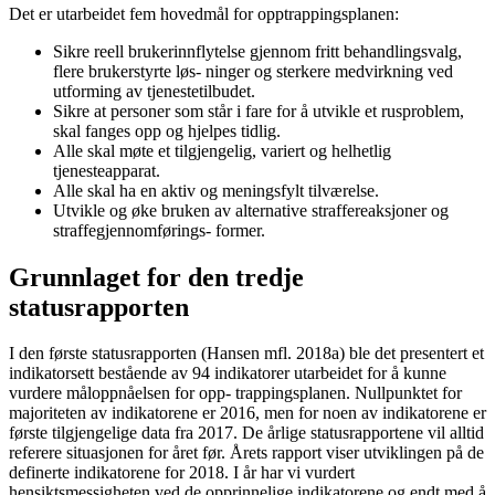
Det er utarbeidet fem hovedmål for opptrappingsplanen:
Sikre reell brukerinnflytelse gjennom fritt behandlingsvalg,
flere brukerstyrte løs- ninger og sterkere medvirkning ved
utforming av tjenestetilbudet.
Sikre at personer som står i fare for å utvikle et rusproblem,
skal fanges opp og hjelpes tidlig.
Alle skal møte et tilgjengelig, variert og helhetlig
tjenesteapparat.
Alle skal ha en aktiv og meningsfylt tilværelse.
Utvikle og øke bruken av alternative straffereaksjoner og
straffegjennomførings- former.
Grunnlaget for den tredje
statusrapporten
I den første statusrapporten (Hansen mfl. 2018a) ble det presentert et
indikatorsett bestående av 94 indikatorer utarbeidet for å kunne
vurdere måloppnåelsen for opp- trappingsplanen. Nullpunktet for
majoriteten av indikatorene er 2016, men for noen av indikatorene er
første tilgjengelige data fra 2017. De årlige statusrapportene vil alltid
referere situasjonen for året før. Årets rapport viser utviklingen på de
definerte indikatorene for 2018. I år har vi vurdert
hensiktsmessigheten ved de opprinnelige indikatorene og endt med å