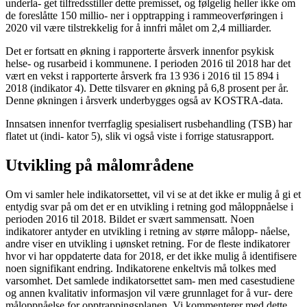
underla- get tilfredsstiller dette premisset, og følgelig heller ikke om
de foreslåtte 150 millio- ner i opptrapping i rammeoverføringen i
2020 vil være tilstrekkelig for å innfri målet om 2,4 milliarder.
Det er fortsatt en økning i rapporterte årsverk innenfor psykisk
helse- og rusarbeid i kommunene. I perioden 2016 til 2018 har det
vært en vekst i rapporterte årsverk fra 13 936 i 2016 til 15 894 i
2018 (indikator 4). Dette tilsvarer en økning på 6,8 prosent per år.
Denne økningen i årsverk underbygges også av KOSTRA-data.
Innsatsen innenfor tverrfaglig spesialisert rusbehandling (TSB) har
flatet ut (indi- kator 5), slik vi også viste i forrige statusrapport.
Utvikling på målområdene
Om vi samler hele indikatorsettet, vil vi se at det ikke er mulig å gi et
entydig svar på om det er en utvikling i retning god måloppnåelse i
perioden 2016 til 2018. Bildet er svært sammensatt. Noen
indikatorer antyder en utvikling i retning av større målopp- nåelse,
andre viser en utvikling i uønsket retning. For de fleste indikatorer
hvor vi har oppdaterte data for 2018, er det ikke mulig å identifisere
noen signifikant endring. Indikatorene enkeltvis må tolkes med
varsomhet. Det samlede indikatorsettet sam- men med casestudiene
og annen kvalitativ informasjon vil være grunnlaget for å vur- dere
måloppnåelse for opptrappingsplanen. Vi kommenterer med dette