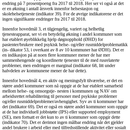
endring på 7 prosentpoeng fra 2017 til 2018. Her ser vi også at det
er en økning i antall årsverk innenfor helsestasjon og
skolehelsetjeneste (indikator 39). For de øvrige indikatorene er det
ingen signifikante endringer fra 2017 til 2018.
Innenfor hovedmål 3, et tilgjengelig, variert og helhetlig
tjenesteapparat, ser vi en betydelig økning i andel kommuner som
har etablert øyeblikkelig hjelp døgnopphold (ØHD) for
pasienter/brukere med psykisk helse- og/eller rusmiddelproblematikk
(in- dikator 53, i overkant av 8 av 10 kommuner har ØDH). Det er
en indikasjon på at noen flere kommuner mener de har mer
sammenhengende og koordinerte tjenester til de med rusrelaterte
problemer, men endringen er marginal (indikator 68, litt under
halvdelen av kommunene mener de har dette).
Innenfor hovedmål 4, en aktiv og meningsfylt tilværelse, er det en
større andel kommuner som nå oppgir at de har etablert samarbeid
mellom helse- og omsorgstje- nesten i kommunen og NAV om
arbeidsrettet rehabilitering til personer med psykiske problemer
og/eller rusmiddelproblemer/avhengighet. Syv av ti kommuner har
det (indikator 69). Det er også en større andel kommuner som oppgir
at de har individuell jobbstøtte (IPS) eller supported employment
(SE), men fortsatt er det kun to av ti kommuner som oppgir dette
(indikator 70). Det er derimot ingen målbar endring når det gjelder
andel brukere i arbeid eller med tilfredsstillende aktivitet eller sosialt