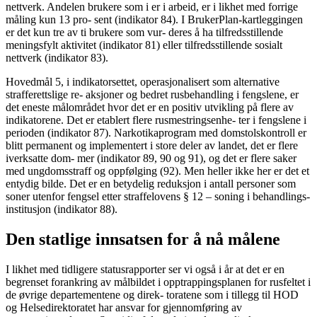
nettverk. Andelen brukere som i er i arbeid, er i likhet med forrige
måling kun 13 pro- sent (indikator 84). I BrukerPlan-kartleggingen
er det kun tre av ti brukere som vur- deres å ha tilfredsstillende
meningsfylt aktivitet (indikator 81) eller tilfredsstillende sosialt
nettverk (indikator 83).
Hovedmål 5, i indikatorsettet, operasjonalisert som alternative
strafferettslige re- aksjoner og bedret rusbehandling i fengslene, er
det eneste målområdet hvor det er en positiv utvikling på flere av
indikatorene. Det er etablert flere rusmestringsenhe- ter i fengslene i
perioden (indikator 87). Narkotikaprogram med domstolskontroll er
blitt permanent og implementert i store deler av landet, det er flere
iverksatte dom- mer (indikator 89, 90 og 91), og det er flere saker
med ungdomsstraff og oppfølging (92). Men heller ikke her er det et
entydig bilde. Det er en betydelig reduksjon i antall personer som
soner utenfor fengsel etter straffelovens § 12 – soning i behandlings-
institusjon (indikator 88).
Den statlige innsatsen for å nå målene
I likhet med tidligere statusrapporter ser vi også i år at det er en
begrenset forankring av målbildet i opptrappingsplanen for rusfeltet i
de øvrige departementene og direk- toratene som i tillegg til HOD
og Helsedirektoratet har ansvar for gjennomføring av