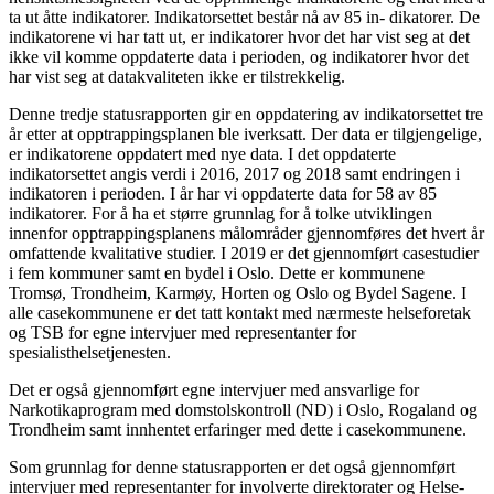
ta ut åtte indikatorer. Indikatorsettet består nå av 85 in- dikatorer. De
indikatorene vi har tatt ut, er indikatorer hvor det har vist seg at det
ikke vil komme oppdaterte data i perioden, og indikatorer hvor det
har vist seg at datakvaliteten ikke er tilstrekkelig.
Denne tredje statusrapporten gir en oppdatering av indikatorsettet tre
år etter at opptrappingsplanen ble iverksatt. Der data er tilgjengelige,
er indikatorene oppdatert med nye data. I det oppdaterte
indikatorsettet angis verdi i 2016, 2017 og 2018 samt endringen i
indikatoren i perioden. I år har vi oppdaterte data for 58 av 85
indikatorer. For å ha et større grunnlag for å tolke utviklingen
innenfor opptrappingsplanens målområder gjennomføres det hvert år
omfattende kvalitative studier. I 2019 er det gjennomført casestudier
i fem kommuner samt en bydel i Oslo. Dette er kommunene
Tromsø, Trondheim, Karmøy, Horten og Oslo og Bydel Sagene. I
alle casekommunene er det tatt kontakt med nærmeste helseforetak
og TSB for egne intervjuer med representanter for
spesialisthelsetjenesten.
Det er også gjennomført egne intervjuer med ansvarlige for
Narkotikaprogram med domstolskontroll (ND) i Oslo, Rogaland og
Trondheim samt innhentet erfaringer med dette i casekommunene.
Som grunnlag for denne statusrapporten er det også gjennomført
intervjuer med representanter for involverte direktorater og Helse-