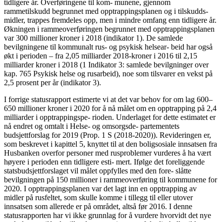
tidligere år. Overføringene til kom- munene, gjennom
rammetilskudd begrunnet med opptrappingsplanen og i tilskudds-
midler, trappes fremdeles opp, men i mindre omfang enn tidligere år.
Økningen i rammeoverføringen begrunnet med opptrappingsplanen
var 300 millioner kroner i 2018 (indikator 1). De samlede
bevilgningene til kommunalt rus- og psykisk helsear- beid har også
økt i perioden – fra 2,05 milliarder 2018-kroner i 2016 til 2,15
milliarder kroner i 2018 (1 Indikator 3: samlede bevilgninger over
kap. 765 Psykisk helse og rusarbeid), noe som tilsvarer en vekst på
2,5 prosent per år (indikator 3).
I forrige statusrapport estimerte vi at det var behov for om lag 600–
650 millioner kroner i 2020 for å nå målet om en opptrapping på 2,4
milliarder i opptrappingspe- rioden. Underlaget for dette estimatet er
nå endret og omtalt i Helse- og omsorgsde- partementets
budsjettforslag for 2019 (Prop. 1 S (2018-2020)). Revideringen er,
som beskrevet i kapittel 5, knyttet til at den boligsosiale innsatsen fra
Husbanken overfor personer med rusproblemer vurderes å ha vært
høyere i perioden enn tidligere esti- mert. Ifølge det foreliggende
statsbudsjettforslaget vil målet oppfylles med den fore- slåtte
bevilgningen på 150 millioner i rammeoverføring til kommunene for
2020. I opptrappingsplanen var det lagt inn en opptrapping av
midler på rusfeltet, som skulle komme i tillegg til eller utover
innsatsen som allerede er på området, altså før 2016. I denne
statusrapporten har vi ikke grunnlag for å vurdere hvorvidt det nye