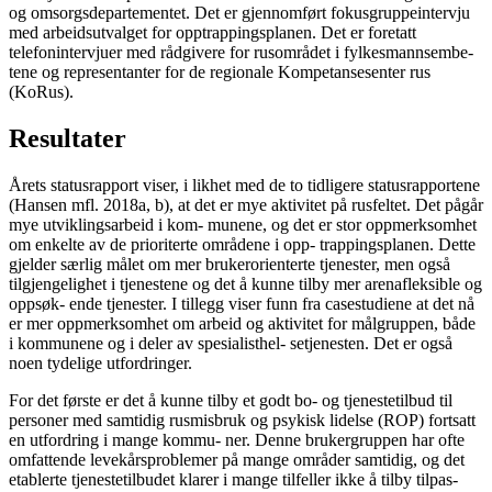
og omsorgsdepartementet. Det er gjennomført fokusgruppeintervju
med arbeidsutvalget for opptrappingsplanen. Det er foretatt
telefonintervjuer med rådgivere for rusområdet i fylkesmannsembe-
tene og representanter for de regionale Kompetansesenter rus
(KoRus).
Resultater
Årets statusrapport viser, i likhet med de to tidligere statusrapportene
(Hansen mfl. 2018a, b), at det er mye aktivitet på rusfeltet. Det pågår
mye utviklingsarbeid i kom- munene, og det er stor oppmerksomhet
om enkelte av de prioriterte områdene i opp- trappingsplanen. Dette
gjelder særlig målet om mer brukerorienterte tjenester, men også
tilgjengelighet i tjenestene og det å kunne tilby mer arenafleksible og
oppsøk- ende tjenester. I tillegg viser funn fra casestudiene at det nå
er mer oppmerksomhet om arbeid og aktivitet for målgruppen, både
i kommunene og i deler av spesialisthel- setjenesten. Det er også
noen tydelige utfordringer.
For det første er det å kunne tilby et godt bo- og tjenestetilbud til
personer med samtidig rusmisbruk og psykisk lidelse (ROP) fortsatt
en utfordring i mange kommu- ner. Denne brukergruppen har ofte
omfattende levekårsproblemer på mange områder samtidig, og det
etablerte tjenestetilbudet klarer i mange tilfeller ikke å tilby tilpas-