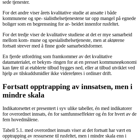
sede tjenester.
For det andre viser årets kvalitative studie at ansatte i både
kommunene og spe- sialisthelsetjenestene tar opp mangel på egnede
boliger som en begrensning for ar- beidet innenfor rusfeltet.
For det tredje viser de kvalitative studiene at det er mye samarbeid
mellom kom- mune og spesialisthelsetjeneste, men at aktørene
fortsatt strever med å finne gode samarbeidsformer.
En fjerde utfordring som framkommer av det kvalitative
datamaterialet, er bekym- ringen for at en presset kommuneøkonomi
kan føre til at etablerte tilbud bygges ned, eller at tilbud utviklet ved
hjelp av tilskuddsmidler ikke videreføres i ordinær drift.
Fortsatt opptrapping av innsatsen, men i
mindre skala
Indikatorsettet er presentert i syv ulike tabeller, én med indikatorer
for overordnet innsats, én for samfunnseffekter og én for hvert av de
fem hovedmålene.
Tabell 5.1. med overordnet innsats viser at det fortsatt har vært en
opptrapping av ressursene til rusfeltet, men i mindre skala enn i