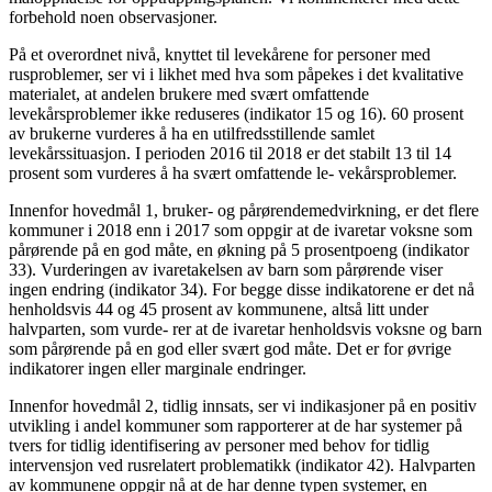
forbehold noen observasjoner.
På et overordnet nivå, knyttet til levekårene for personer med
rusproblemer, ser vi i likhet med hva som påpekes i det kvalitative
materialet, at andelen brukere med svært omfattende
levekårsproblemer ikke reduseres (indikator 15 og 16). 60 prosent
av brukerne vurderes å ha en utilfredsstillende samlet
levekårssituasjon. I perioden 2016 til 2018 er det stabilt 13 til 14
prosent som vurderes å ha svært omfattende le- vekårsproblemer.
Innenfor hovedmål 1, bruker- og pårørendemedvirkning, er det flere
kommuner i 2018 enn i 2017 som oppgir at de ivaretar voksne som
pårørende på en god måte, en økning på 5 prosentpoeng (indikator
33). Vurderingen av ivaretakelsen av barn som pårørende viser
ingen endring (indikator 34). For begge disse indikatorene er det nå
henholdsvis 44 og 45 prosent av kommunene, altså litt under
halvparten, som vurde- rer at de ivaretar henholdsvis voksne og barn
som pårørende på en god eller svært god måte. Det er for øvrige
indikatorer ingen eller marginale endringer.
Innenfor hovedmål 2, tidlig innsats, ser vi indikasjoner på en positiv
utvikling i andel kommuner som rapporterer at de har systemer på
tvers for tidlig identifisering av personer med behov for tidlig
intervensjon ved rusrelatert problematikk (indikator 42). Halvparten
av kommunene oppgir nå at de har denne typen systemer, en