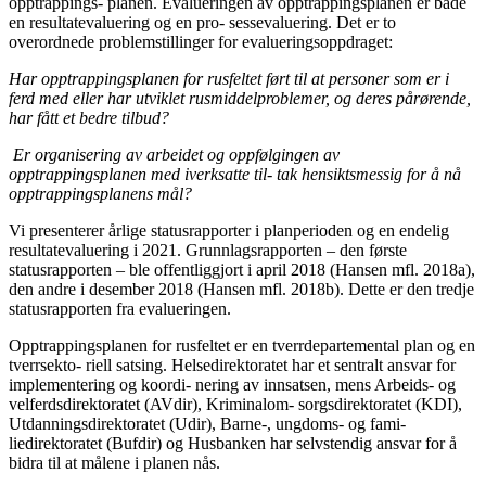
opptrappings- planen. Evalueringen av opptrappingsplanen er både
en resultatevaluering og en pro- sessevaluering. Det er to
overordnede problemstillinger for evalueringsoppdraget:
Har opptrappingsplanen for rusfeltet ført til at personer som er i
ferd med eller har utviklet rusmiddelproblemer, og deres pårørende,
har fått et bedre tilbud?
Er organisering av arbeidet og oppfølgingen av
opptrappingsplanen med iverksatte til- tak hensiktsmessig for å nå
opptrappingsplanens mål?
Vi presenterer årlige statusrapporter i planperioden og en endelig
resultatevaluering i 2021. Grunnlagsrapporten – den første
statusrapporten – ble offentliggjort i april 2018 (Hansen mfl. 2018a),
den andre i desember 2018 (Hansen mfl. 2018b). Dette er den tredje
statusrapporten fra evalueringen.
Opptrappingsplanen for rusfeltet er en tverrdepartemental plan og en
tverrsekto- riell satsing. Helsedirektoratet har et sentralt ansvar for
implementering og koordi- nering av innsatsen, mens Arbeids- og
velferdsdirektoratet (AVdir), Kriminalom- sorgsdirektoratet (KDI),
Utdanningsdirektoratet (Udir), Barne-, ungdoms- og fami-
liedirektoratet (Bufdir) og Husbanken har selvstendig ansvar for å
bidra til at målene i planen nås.