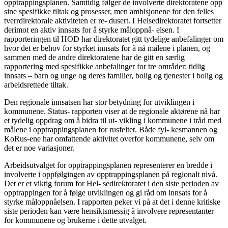
opptrappingsplanen. Samtidig følger de involverte direktoratene opp
sine spesifikke tiltak og prosesser, men ambisjonene for den felles
tverrdirektorale aktiviteten er re- dusert. I Helsedirektoratet fortsetter
derimot en aktiv innsats for å styrke måloppnå- elsen. I
rapporteringen til HOD har direktoratet gitt tydelige anbefalinger om
hvor det er behov for styrket innsats for å nå målene i planen, og
sammen med de andre direktoratene har de gitt en særlig
rapportering med spesifikke anbefalinger for tre områder: tidlig
innsats – barn og unge og deres familier, bolig og tjenester i bolig og
arbeidsrettede tiltak.
Den regionale innsatsen har stor betydning for utviklingen i
kommunene. Status- rapporten viser at de regionale aktørene nå har
et tydelig oppdrag om å bidra til ut- vikling i kommunene i tråd med
målene i opptrappingsplanen for rusfeltet. Både fyl- kesmannen og
KoRus-ene har omfattende aktivitet overfor kommunene, selv om
det er noe variasjoner.
Arbeidsutvalget for opptrappingsplanen representerer en bredde i
involverte i oppfølgingen av opptrappingsplanen på regionalt nivå.
Det er et viktig forum for Hel- sedirektoratet i den siste perioden av
opptrappingen for å følge utviklingen og gi råd om innsats for å
styrke måloppnåelsen. I rapporten peker vi på at det i denne kritiske
siste perioden kan være hensiktsmessig å involvere representanter
for kommunene og brukerne i dette utvalget.