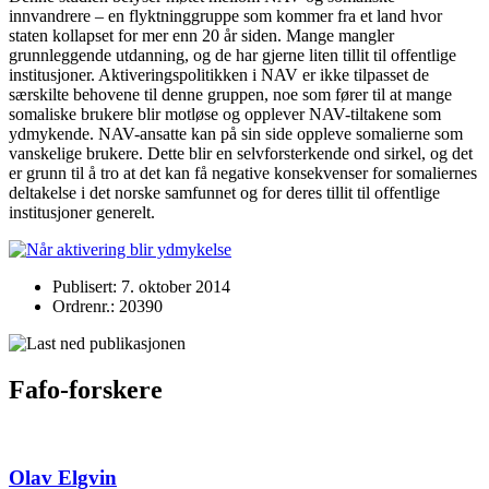
innvandrere – en flyktninggruppe som kommer fra et land hvor
staten kollapset for mer enn 20 år siden. Mange mangler
grunnleggende utdanning, og de har gjerne liten tillit til offentlige
institusjoner. Aktiveringspolitikken i NAV er ikke tilpasset de
særskilte behovene til denne gruppen, noe som fører til at mange
somaliske brukere blir motløse og opplever NAV-tiltakene som
ydmykende. NAV-ansatte kan på sin side oppleve somalierne som
vanskelige brukere. Dette blir en selvforsterkende ond sirkel, og det
er grunn til å tro at det kan få negative konsekvenser for somaliernes
deltakelse i det norske samfunnet og for deres tillit til offentlige
institusjoner generelt.
Publisert: 7. oktober 2014
Ordrenr.: 20390
Fafo-forskere
Olav Elgvin