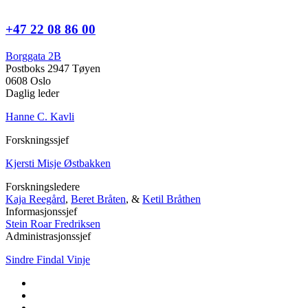
+47 22 08 86 00
Borggata 2B
Postboks 2947 Tøyen
0608 Oslo
Daglig leder
Hanne C. Kavli
Forskningssjef
Kjersti Misje Østbakken
Forskningsledere
Kaja Reegård
,
Beret Bråten
, &
Ketil Bråthen
Informasjonssjef
Stein Roar Fredriksen
Administrasjonssjef
Sindre Findal Vinje