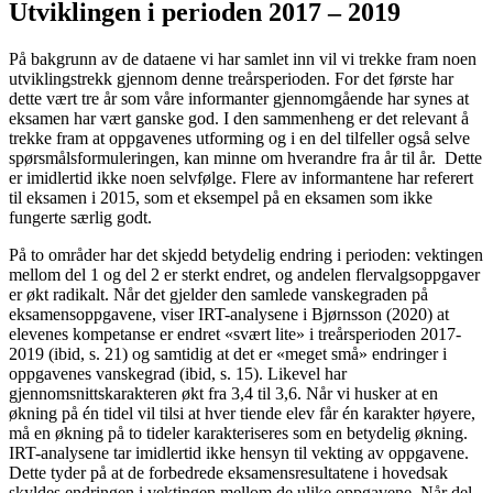
Utviklingen i perioden 2017 – 2019
På bakgrunn av de dataene vi har samlet inn vil vi trekke fram noen
utviklingstrekk gjennom denne treårsperioden. For det første har
dette vært tre år som våre informanter gjennomgående har synes at
eksamen har vært ganske god. I den sammenheng er det relevant å
trekke fram at oppgavenes utforming og i en del tilfeller også selve
spørsmålsformuleringen, kan minne om hverandre fra år til år. Dette
er imidlertid ikke noen selvfølge. Flere av informantene har referert
til eksamen i 2015, som et eksempel på en eksamen som ikke
fungerte særlig godt.
På to områder har det skjedd betydelig endring i perioden: vektingen
mellom del 1 og del 2 er sterkt endret, og andelen flervalgsoppgaver
er økt radikalt. Når det gjelder den samlede vanskegraden på
eksamensoppgavene, viser IRT-analysene i Bjørnsson (2020) at
elevenes kompetanse er endret «svært lite» i treårsperioden 2017-
2019 (ibid, s. 21) og samtidig at det er «meget små» endringer i
oppgavenes vanskegrad (ibid, s. 15). Likevel har
gjennomsnittskarakteren økt fra 3,4 til 3,6. Når vi husker at en
økning på én tidel vil tilsi at hver tiende elev får én karakter høyere,
må en økning på to tideler karakteriseres som en betydelig økning.
IRT-analysene tar imidlertid ikke hensyn til vekting av oppgavene.
Dette tyder på at de forbedrede eksamensresultatene i hovedsak
skyldes endringen i vektingen mellom de ulike oppgavene. Når del