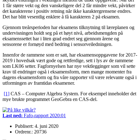
1 får større vekt og den vanskeligere del 2 får mindre vekt, påvirker
det karakterene i positiv retning når ikke karaktergrensene endres.
Det har blitt vesentlig enklere å få karakteren 2 på eksamen.
Gjennom treårsperioden har eksamens tilknytning til læreplanen og
undervisningen holdt seg på et høyt nivå, arbeidsmengden på
eksamenssettet har i liten grad endret seg gjennom årene og
sensorene er fornøyd med bedring i sensorveiledningen.
Innenfor de rammene som er satt, har eksamensoppgavene for 2017-
2019 i hovedsak vært gode og rettferdige, sett i lys av de rammene
som LK06 setter. Fagfornyelsen har nye vektlegginger som vil sette
krav til endringer også i eksamensform, men mange momenter fra
dagens eksamensform og fra våre rapporter vil være relevante også i
utformingen av framtidas eksamener.
[1]
CAS – Computer Algebra System. For eksempel inneholder det
mye brukte programmet GeoGebra en CAS-del.
Last ned:
Fafo-rapport 2020:01
Publisert: 4. juni 2020
Ordrenr.: 20736