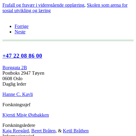
Frafall og fravær i videregående opplæring
,
Skolen som arena for
sosial utvikling og læring
Forrige
Neste
+47 22 08 86 00
Borggata 2B
Postboks 2947 Tøyen
0608 Oslo
Daglig leder
Hanne C. Kavli
Forskningssjef
Kjersti Misje Østbakken
Forskningsledere
Kaja Reegård
,
Beret Bråten
, &
Ketil Bråthen