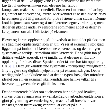
ligger det at de ulike oppgavene i eksamenssettene har vært nært
knyttet til undervisningen som elevene har fått og
kompetansemålene som er nedfelt. Eksamen i matematikk har høy
legitimitet blant elever og lærere. Mer konkret er nesten alle deler av
læreplanen gjort til gjenstand for prøve i årene vi har studert. Denne
konklusjonen samsvarer også med lærernes egne vurderinger, mens
det er en økende andel av sensorene som mener at det er deler av
læreplanen som aldri blir testet på eksamen.
Elever og lærere opplever også i hovedsak at innholdet på eksamen
er i tråd med opplæringen som er gitt. Vi ser at eksamen i stor grad
ligger tett på innholdet i lærebøkene elevene har, og det er ingen
systematiske forskjeller mellom ulike læreverk. Da vi gikk inn på
digitale verktøy spesielt, så vi imidlertid at elevene er gitt ulik
opplæring i bruk av disse. Spesielt er det få som har fått opplæring i
CAS
[1]
. Dette gir kandidatene systematisk forskjellige muligheter til
å nyttiggjøre seg digitale hjelpemidler på eksamensdagen. Det er
nærliggende å konkludere med at denne typen forskjeller utfordrer
idealet om at i en eksamen skal kandidatene ha like vilkår til å
besvare oppgavene de er gitt til eksamen.
Det dominerende bildet om at eksamen har holdt god kvalitet,
styrkes også av analysene av vanskegrad og arbeidsmengde som er
gjort på grunnlag av vurderingsskjemaene. I all hovedsak var
vanskegraden tilstrekkelig variert til at elever på alle