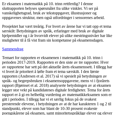
Er eksamen i matematikk på 10. trinn rettferdig? I denne
sluttrapporten belyses spørsmålet fra ulike vinkler. Vi ser på
vanskelighetsgrad, bruk av tekstoppgaver, illustrasjoner og
oppgavenes struktur, men også utfordringer i sensorenes arbeid.
Prosjektet har vært treårig. For hvert av årene har vi tatt opp et tema
særskilt: Betydningen av språk, erfaringer med bruk av digitale
hjelpemidler og i år hvorvidt elever på ulike mestringsnivåer har like
muligheter til å få vist fram sin kompetanse på eksamensdagen.
Sammendrag
Temaet for rapporten er eksamenen i matematikk på 10. trinn i
perioden 2017-2019. Rapporten er den siste av tre rapporter. Hver
av rapportene har sett på det aktuelle årets eksamenssett. I tillegg har
vi hvert år prioritert å løfte fram et tema særskilt. I den første
rapporten (Andresen et al. 2017) så vi spesielt på betydningen av
språk- og begrepsbruken i eksamensoppgavene, mens vi i fjorårets
rapport (Bjørnset et al. 2018) analyserte betydningen av at eksamen
legger stor vekt på kandidatenes digitale ferdigheter. Tema for årets
rapport er å gi en helhetlig vurdering av matematikkeksamen som er
gitt i perioden. I tillegg har vi et særlig fokus på de svakest
presterende elevene, i betydningen av at de har karakteren 1 og 2 til
standpunkt, elever som har blant de 10-30 prosent svakeste
poengskårene på eksamen, samt minoritetsspråklige elever og elever