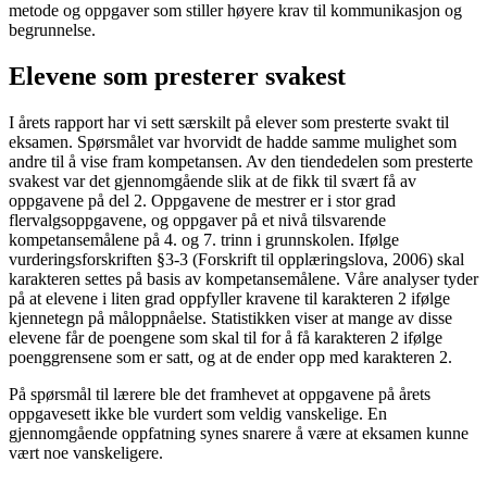
metode og oppgaver som stiller høyere krav til kommunikasjon og
begrunnelse.
Elevene som presterer svakest
I årets rapport har vi sett særskilt på elever som presterte svakt til
eksamen. Spørsmålet var hvorvidt de hadde samme mulighet som
andre til å vise fram kompetansen. Av den tiendedelen som presterte
svakest var det gjennomgående slik at de fikk til svært få av
oppgavene på del 2. Oppgavene de mestrer er i stor grad
flervalgsoppgavene, og oppgaver på et nivå tilsvarende
kompetansemålene på 4. og 7. trinn i grunnskolen. Ifølge
vurderingsforskriften §3-3 (Forskrift til opplæringslova, 2006) skal
karakteren settes på basis av kompetansemålene. Våre analyser tyder
på at elevene i liten grad oppfyller kravene til karakteren 2 ifølge
kjennetegn på måloppnåelse. Statistikken viser at mange av disse
elevene får de poengene som skal til for å få karakteren 2 ifølge
poenggrensene som er satt, og at de ender opp med karakteren 2.
På spørsmål til lærere ble det framhevet at oppgavene på årets
oppgavesett ikke ble vurdert som veldig vanskelige. En
gjennomgående oppfatning synes snarere å være at eksamen kunne
vært noe vanskeligere.