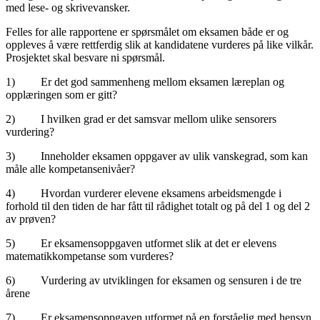
med lese- og skrivevansker.
Felles for alle rapportene er spørsmålet om eksamen både er og
oppleves å være rettferdig slik at kandidatene vurderes på like vilkår.
Prosjektet skal besvare ni spørsmål.
1) Er det god sammenheng mellom eksamen læreplan og
opplæringen som er gitt?
2) I hvilken grad er det samsvar mellom ulike sensorers
vurdering?
3) Inneholder eksamen oppgaver av ulik vanskegrad, som kan
måle alle kompetansenivåer?
4) Hvordan vurderer elevene eksamens arbeidsmengde i
forhold til den tiden de har fått til rådighet totalt og på del 1 og del 2
av prøven?
5) Er eksamensoppgaven utformet slik at det er elevens
matematikkompetanse som vurderes?
6) Vurdering av utviklingen for eksamen og sensuren i de tre
årene
7) Er eksamensoppgaven utformet på en forståelig med hensyn