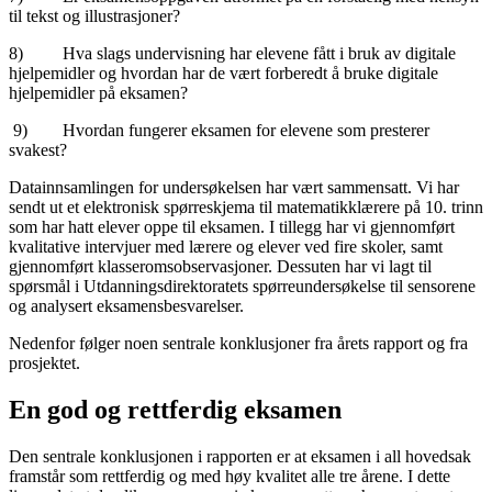
til tekst og illustrasjoner?
8) Hva slags undervisning har elevene fått i bruk av digitale
hjelpemidler og hvordan har de vært forberedt å bruke digitale
hjelpemidler på eksamen?
9) Hvordan fungerer eksamen for elevene som presterer
svakest?
Datainnsamlingen for undersøkelsen har vært sammensatt. Vi har
sendt ut et elektronisk spørreskjema til matematikklærere på 10. trinn
som har hatt elever oppe til eksamen. I tillegg har vi gjennomført
kvalitative intervjuer med lærere og elever ved fire skoler, samt
gjennomført klasseromsobservasjoner. Dessuten har vi lagt til
spørsmål i Utdanningsdirektoratets spørreundersøkelse til sensorene
og analysert eksamensbesvarelser.
Nedenfor følger noen sentrale konklusjoner fra årets rapport og fra
prosjektet.
En god og rettferdig eksamen
Den sentrale konklusjonen i rapporten er at eksamen i all hovedsak
framstår som rettferdig og med høy kvalitet alle tre årene. I dette