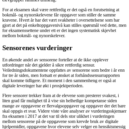
For at eksamen skal være rettferdig er det også en forutsetning at
bokmål- og nynorskelevene får oppgaver som stiller de samme
kravene. Hvert år har det vært svakheter i oversettelsene som har
gjort at det på enkeltoppgavenivå kan stilles spørsmål ved dette, men
for eksamenssettene under ett er det ingen systematisk skjevhet
mellom bokmål- og nynorskelever.
Sensorenes vurderinger
En økende andel av sensorene forteller at de ikke opplever
utfordringer når det gjelder å sikre rettferdig sensur.
Veiledningsdokumentene oppfattes av sensorene som bedre i år enn
for tre år siden, men fortsatt er ønsket at forhåndssensurrapporten
skal komme tidligere. Et moment i den sammenheng er også at
digitale leveringer har økt i prosjektperioden.
Flere sensorer trekker fram at de elevene som presterer svakest, i
liten grad får mulighet til å vise sin helhetlige kompetanse siden
mange av oppgavene er flervalgsoppgaver og oppgaver der det bare
skal oppgis et svar. Videre viste våre analyser av vurderingsskjemaer
fra eksamen i 2017 at det var til dels stor ulikhet i vurderingen
mellom sensorene på de oppgavene som krevde bruk av digitale
hjelpemidler, oppgavene hvor elevene selv velger en hensiktsmessig