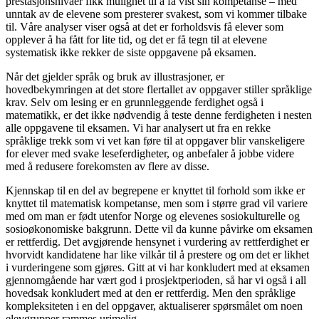
prestasjonsnivåer fikk mulighet til å få vist sin kompetanse – med
unntak av de elevene som presterer svakest, som vi kommer tilbake
til. Våre analyser viser også at det er forholdsvis få elever som
opplever å ha fått for lite tid, og det er få tegn til at elevene
systematisk ikke rekker de siste oppgavene på eksamen.
Når det gjelder språk og bruk av illustrasjoner, er
hovedbekymringen at det store flertallet av oppgaver stiller språklige
krav. Selv om lesing er en grunnleggende ferdighet også i
matematikk, er det ikke nødvendig å teste denne ferdigheten i nesten
alle oppgavene til eksamen. Vi har analysert ut fra en rekke
språklige trekk som vi vet kan føre til at oppgaver blir vanskeligere
for elever med svake leseferdigheter, og anbefaler å jobbe videre
med å redusere forekomsten av flere av disse.
Kjennskap til en del av begrepene er knyttet til forhold som ikke er
knyttet til matematisk kompetanse, men som i større grad vil variere
med om man er født utenfor Norge og elevenes sosiokulturelle og
sosioøkonomiske bakgrunn. Dette vil da kunne påvirke om eksamen
er rettferdig. Det avgjørende hensynet i vurdering av rettferdighet er
hvorvidt kandidatene har like vilkår til å prestere og om det er likhet
i vurderingene som gjøres. Gitt at vi har konkludert med at eksamen
gjennomgående har vært god i prosjektperioden, så har vi også i all
hovedsak konkludert med at den er rettferdig. Men den språklige
kompleksiteten i en del oppgaver, aktualiserer spørsmålet om noen
elevgrupper rammes urimelig.