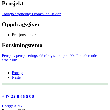
Prosjekt
Tidligpensjonering i kommunal sektor
Oppdragsgiver
Pensjonskontoret
Forskningstema
Pensjon, pensjoneringsadferd og seniorpolitikk
,
Inkluderende
arbeidsliv
Forrige
Neste
+47 22 08 86 00
Borggata 2B