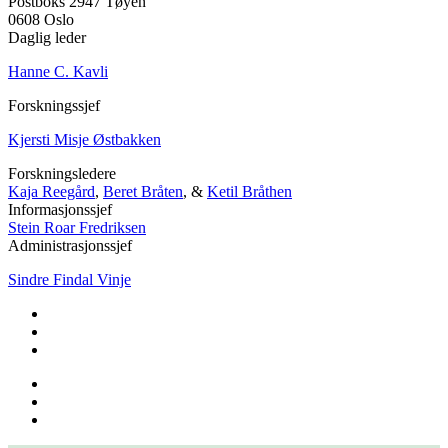
Postboks 2947 Tøyen
0608 Oslo
Daglig leder
Hanne C. Kavli
Forskningssjef
Kjersti Misje Østbakken
Forskningsledere
Kaja Reegård
,
Beret Bråten
, &
Ketil Bråthen
Informasjonssjef
Stein Roar Fredriksen
Administrasjonssjef
Sindre Findal Vinje