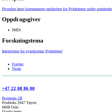
Hvordan løser kommunene opplæring for flyktninger under pandemi
Oppdragsgiver
IMDi
Forskningstema
Integrering for nyankomne flyktninger
Forrige
Neste
+47 22 08 86 00
Borggata 2B
Postboks 2947 Tøyen
0608 Oslo
Daglig leder