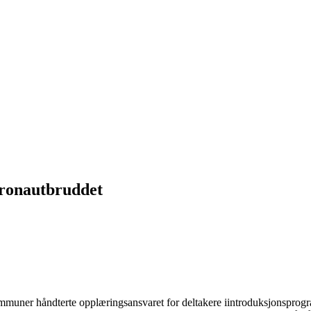
ronautbruddet
kommuner håndterte opplæringsansvaret for deltakere iintroduksjonspro