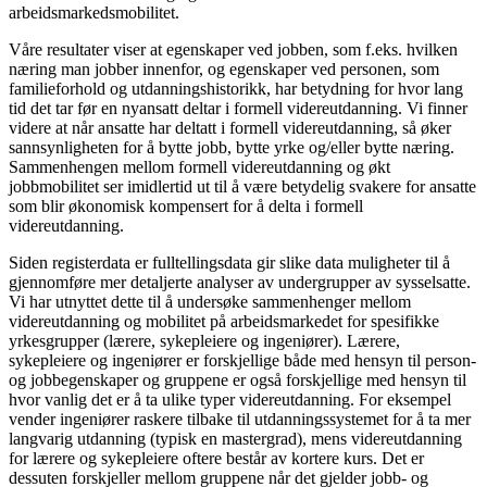
arbeidsmarkedsmobilitet.
Våre resultater viser at egenskaper ved jobben, som f.eks. hvilken
næring man jobber innenfor, og egenskaper ved personen, som
familieforhold og utdanningshistorikk, har betydning for hvor lang
tid det tar før en nyansatt deltar i formell videreutdanning. Vi finner
videre at når ansatte har deltatt i formell videreutdanning, så øker
sannsynligheten for å bytte jobb, bytte yrke og/eller bytte næring.
Sammenhengen mellom formell videreutdanning og økt
jobbmobilitet ser imidlertid ut til å være betydelig svakere for ansatte
som blir økonomisk kompensert for å delta i formell
videreutdanning.
Siden registerdata er fulltellingsdata gir slike data muligheter til å
gjennomføre mer detaljerte analyser av undergrupper av sysselsatte.
Vi har utnyttet dette til å undersøke sammenhenger mellom
videreutdanning og mobilitet på arbeidsmarkedet for spesifikke
yrkesgrupper (lærere, sykepleiere og ingeniører). Lærere,
sykepleiere og ingeniører er forskjellige både med hensyn til person-
og jobbegenskaper og gruppene er også forskjellige med hensyn til
hvor vanlig det er å ta ulike typer videreutdanning. For eksempel
vender ingeniører raskere tilbake til utdanningssystemet for å ta mer
langvarig utdanning (typisk en mastergrad), mens videreutdanning
for lærere og sykepleiere oftere består av kortere kurs. Det er
dessuten forskjeller mellom gruppene når det gjelder jobb- og