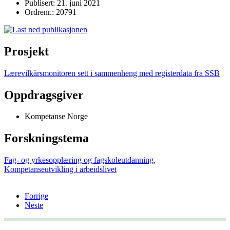
Publisert: 21. juni 2021
Ordrenr.: 20791
Prosjekt
Lærevilkårsmonitoren sett i sammenheng med registerdata fra SSB
Oppdragsgiver
Kompetanse Norge
Forskningstema
Fag- og yrkesopplæring og fagskoleutdanning
,
Kompetanseutvikling i arbeidslivet
Forrige
Neste