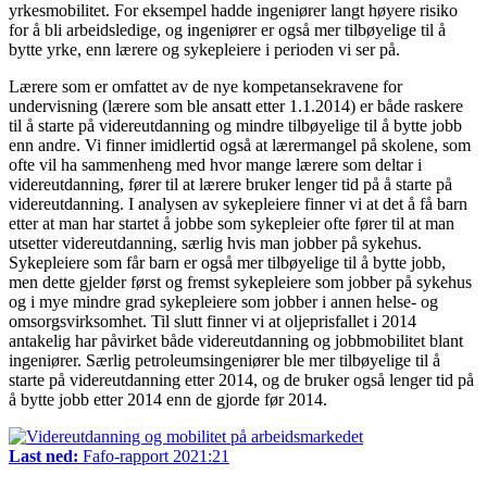
yrkesmobilitet. For eksempel hadde ingeniører langt høyere risiko
for å bli arbeidsledige, og ingeniører er også mer tilbøyelige til å
bytte yrke, enn lærere og sykepleiere i perioden vi ser på.
Lærere som er omfattet av de nye kompetansekravene for
undervisning (lærere som ble ansatt etter 1.1.2014) er både raskere
til å starte på videreutdanning og mindre tilbøyelige til å bytte jobb
enn andre. Vi finner imidlertid også at lærermangel på skolene, som
ofte vil ha sammenheng med hvor mange lærere som deltar i
videreutdanning, fører til at lærere bruker lenger tid på å starte på
videreutdanning. I analysen av sykepleiere finner vi at det å få barn
etter at man har startet å jobbe som sykepleier ofte fører til at man
utsetter videreutdanning, særlig hvis man jobber på sykehus.
Sykepleiere som får barn er også mer tilbøyelige til å bytte jobb,
men dette gjelder først og fremst sykepleiere som jobber på sykehus
og i mye mindre grad sykepleiere som jobber i annen helse- og
omsorgsvirksomhet. Til slutt finner vi at oljeprisfallet i 2014
antakelig har påvirket både videreutdanning og jobbmobilitet blant
ingeniører. Særlig petroleumsingeniører ble mer tilbøyelige til å
starte på videreutdanning etter 2014, og de bruker også lenger tid på
å bytte jobb etter 2014 enn de gjorde før 2014.
Last ned:
Fafo-rapport 2021:21