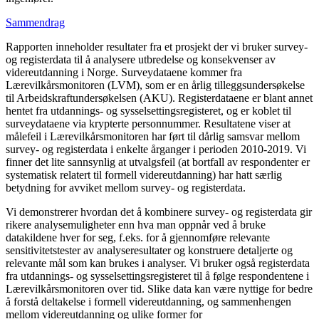
Sammendrag
Rapporten inneholder resultater fra et prosjekt der vi bruker survey-
og registerdata til å analysere utbredelse og konsekvenser av
videreutdanning i Norge. Surveydataene kommer fra
Lærevilkårsmonitoren (LVM), som er en årlig tilleggsundersøkelse
til Arbeidskraftundersøkelsen (AKU). Registerdataene er blant annet
hentet fra utdannings- og sysselsettingsregisteret, og er koblet til
surveydataene via krypterte personnummer. Resultatene viser at
målefeil i Lærevilkårsmonitoren har ført til dårlig samsvar mellom
survey- og registerdata i enkelte årganger i perioden 2010-2019. Vi
finner det lite sannsynlig at utvalgsfeil (at bortfall av respondenter er
systematisk relatert til formell videreutdanning) har hatt særlig
betydning for avviket mellom survey- og registerdata.
Vi demonstrerer hvordan det å kombinere survey- og registerdata gir
rikere analysemuligheter enn hva man oppnår ved å bruke
datakildene hver for seg, f.eks. for å gjennomføre relevante
sensitivitetstester av analyseresultater og konstruere detaljerte og
relevante mål som kan brukes i analyser. Vi bruker også registerdata
fra utdannings- og sysselsettingsregisteret til å følge respondentene i
Lærevilkårsmonitoren over tid. Slike data kan være nyttige for bedre
å forstå deltakelse i formell videreutdanning, og sammenhengen
mellom videreutdanning og ulike former for