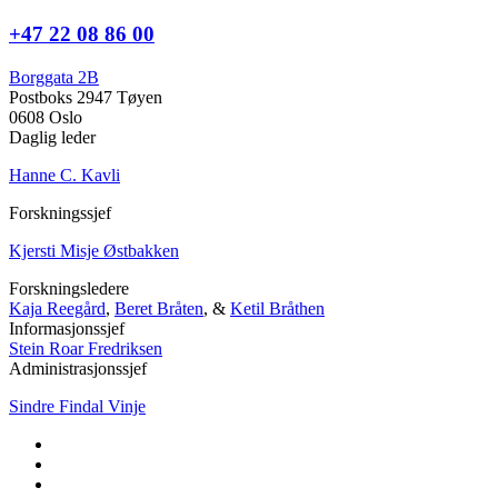
+47 22 08 86 00
Borggata 2B
Postboks 2947 Tøyen
0608 Oslo
Daglig leder
Hanne C. Kavli
Forskningssjef
Kjersti Misje Østbakken
Forskningsledere
Kaja Reegård
,
Beret Bråten
, &
Ketil Bråthen
Informasjonssjef
Stein Roar Fredriksen
Administrasjonssjef
Sindre Findal Vinje