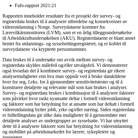
Fafo-rapport 2021:21
Rapporten inneholder resultater fra et prosjekt der survey- og
registerdata brukes til å analysere utbredelse og konsekvenser av
videreutdanning i Norge. Surveydataene kommer fra
Lærevilkårsmonitoren (LVM), som er en årlig tilleggsundersøkelse
til Arbeidskraftundersøkelsen (AKU). Registerdataene er blant annet
hentet fra utdannings- og sysselsettingsregisteret, og er koblet til
surveydataene via krypterte personnummer.
Data brukes til å undersøke om avvik mellom survey- og
registerdata skyldes målefeil og/eller utvalgsfeil. Vi demonstrerer
også hvordan det å kombinere survey- og registerdata gir rikere
analysemuligheter enn hva man oppnår ved å bruke datakildene
hver for seg, f.eks. for å gjennomføre sensitivitetstester og til å
konstruere detaljerte og relevante mål som kan brukes i analyser.
Survey- og registerdata brukes i kombinasjon til å analysere faktorer
som påvirker hvor raskt nyansatte deltar i formell videreutdanning
og faktorer som har betydning for at ansatte som har deltatt i formell
videreutdanning bytter jobb, yrke og/eller næring. Siden registerdata
er fulltellingsdata gir slike data muligheter til å gjennomføre mer
detaljerte analyser av undergrupper av sysselsatte. Vi har utnyttet
dette til å analysere faktorer som har betydning for videreutdanning
og mobilitet på arbeidsmarkedet for lærere, sykepleiere og
ingeniører.