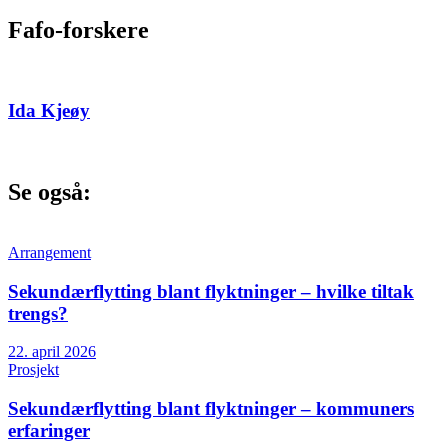
Fafo-forskere
Ida Kjeøy
Se også:
Arrangement
Sekundærflytting blant flyktninger – hvilke tiltak
trengs?
22. april 2026
Prosjekt
Sekundærflytting blant flyktninger – kommuners
erfaringer