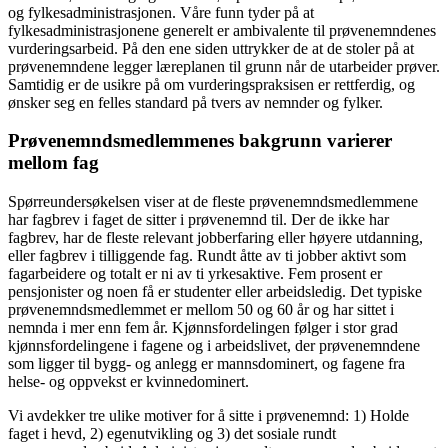
og fylkesadministrasjonen. Våre funn tyder på at
fylkesadministrasjonene generelt er ambivalente til prøvenemndenes
vurderingsarbeid. På den ene siden uttrykker de at de stoler på at
prøvenemndene legger læreplanen til grunn når de utarbeider prøver.
Samtidig er de usikre på om vurderingspraksisen er rettferdig, og
ønsker seg en felles standard på tvers av nemnder og fylker.
Prøvenemndsmedlemmenes bakgrunn varierer
mellom fag
Spørreundersøkelsen viser at de fleste prøvenemndsmedlemmene
har fagbrev i faget de sitter i prøvenemnd til. Der de ikke har
fagbrev, har de fleste relevant jobberfaring eller høyere utdanning,
eller fagbrev i tilliggende fag. Rundt åtte av ti jobber aktivt som
fagarbeidere og totalt er ni av ti yrkesaktive. Fem prosent er
pensjonister og noen få er studenter eller arbeidsledig. Det typiske
prøvenemndsmedlemmet er mellom 50 og 60 år og har sittet i
nemnda i mer enn fem år. Kjønnsfordelingen følger i stor grad
kjønnsfordelingene i fagene og i arbeidslivet, der prøvenemndene
som ligger til bygg- og anlegg er mannsdominert, og fagene fra
helse- og oppvekst er kvinnedominert.
Vi avdekker tre ulike motiver for å sitte i prøvenemnd: 1) Holde
faget i hevd, 2) egenutvikling og 3) det sosiale rundt