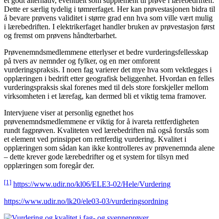
et godt alternativ, eventuelt som supplement til prøve i lærebedriften.
Dette er særlig tydelig i tømrerfaget. Her kan prøvestasjonen bidra til
å bevare prøvens validitet i større grad enn hva som ville vært mulig
i lærebedriften. I elektrikerfaget handler bruken av prøvestasjon først
og fremst om prøvens håndterbarhet.
Prøvenemndsmedlemmene etterlyser et bedre vurderingsfellesskap
på tvers av nemnder og fylker, og en mer omforent
vurderingspraksis. I noen fag varierer det mye hva som vektlegges i
opplæringen i bedrift etter geografisk beliggenhet. Hvordan en felles
vurderingspraksis skal forenes med til dels store forskjeller mellom
virksomheten i et lærefag, kan dermed bli et viktig tema framover.
Intervjuene viser at personlig egnethet hos
prøvenemndsmedlemmene er viktig for å ivareta rettferdigheten
rundt fagprøven. Kvaliteten ved lærebedriften må også forstås som
et element ved prinsippet om rettferdig vurdering. Kvalitet i
opplæringen som sådan kan ikke kontrolleres av prøvenemnda alene
– dette krever gode lærebedrifter og et system for tilsyn med
opplæringen som foregår der.
[1]
https://www.udir.no/kl06/ELE3-02/Hele/Vurdering
https://www.udir.no/lk20/ele03-03/vurderingsordning