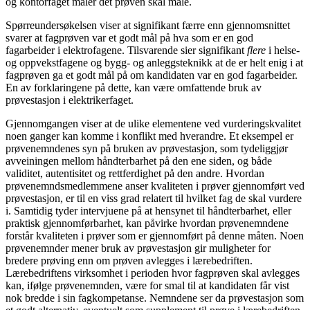
og kontorfaget måler det prøven skal måle.
Spørreundersøkelsen viser at signifikant færre enn gjennomsnittet
svarer at fagprøven var et godt mål på hva som er en god
fagarbeider i elektrofagene. Tilsvarende sier signifikant
flere
i helse-
og oppvekstfagene og bygg- og anleggsteknikk at de er helt enig i at
fagprøven ga et godt mål på om kandidaten var en god fagarbeider.
En av forklaringene på dette, kan være omfattende bruk av
prøvestasjon i elektrikerfaget.
Gjennomgangen viser at de ulike elementene ved vurderingskvalitet
noen ganger kan komme i konflikt med hverandre. Et eksempel er
prøvenemndenes syn på bruken av prøvestasjon, som tydeliggjør
avveiningen mellom håndterbarhet på den ene siden, og både
validitet, autentisitet og rettferdighet på den andre. Hvordan
prøvenemndsmedlemmene anser kvaliteten i prøver gjennomført ved
prøvestasjon, er til en viss grad relatert til hvilket fag de skal vurdere
i. Samtidig tyder intervjuene på at hensynet til håndterbarhet, eller
praktisk gjennomførbarhet, kan påvirke hvordan prøvenemndene
forstår kvaliteten i prøver som er gjennomført på denne måten. Noen
prøvenemnder mener bruk av prøvestasjon gir muligheter for
bredere prøving enn om prøven avlegges i lærebedriften.
Lærebedriftens virksomhet i perioden hvor fagprøven skal avlegges
kan, ifølge prøvenemnden, være for smal til at kandidaten får vist
nok bredde i sin fagkompetanse. Nemndene ser da prøvestasjon som