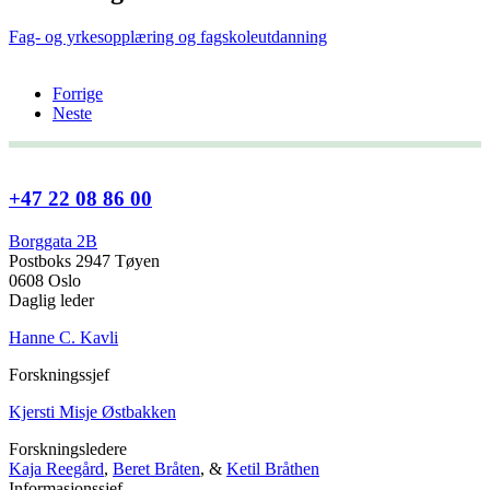
Fag- og yrkesopplæring og fagskoleutdanning
Forrige
Neste
+47 22 08 86 00
Borggata 2B
Postboks 2947 Tøyen
0608 Oslo
Daglig leder
Hanne C. Kavli
Forskningssjef
Kjersti Misje Østbakken
Forskningsledere
Kaja Reegård
,
Beret Bråten
, &
Ketil Bråthen
Informasjonssjef