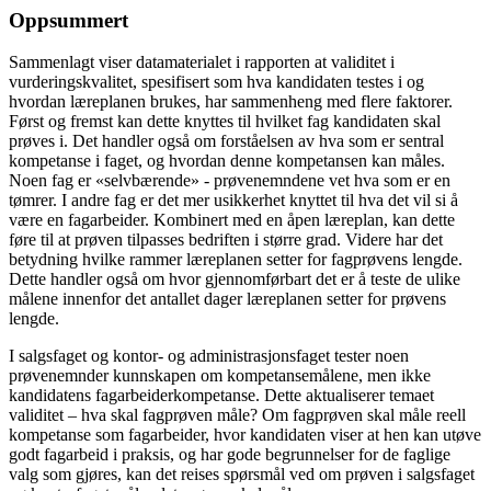
Oppsummert
Sammenlagt viser datamaterialet i rapporten at validitet i
vurderingskvalitet, spesifisert som hva kandidaten testes i og
hvordan læreplanen brukes, har sammenheng med flere faktorer.
Først og fremst kan dette knyttes til hvilket fag kandidaten skal
prøves i. Det handler også om forståelsen av hva som er sentral
kompetanse i faget, og hvordan denne kompetansen kan måles.
Noen fag er «selvbærende» - prøvenemndene vet hva som er en
tømrer. I andre fag er det mer usikkerhet knyttet til hva det vil si å
være en fagarbeider. Kombinert med en åpen læreplan, kan dette
føre til at prøven tilpasses bedriften i større grad. Videre har det
betydning hvilke rammer læreplanen setter for fagprøvens lengde.
Dette handler også om hvor gjennomførbart det er å teste de ulike
målene innenfor det antallet dager læreplanen setter for prøvens
lengde.
I salgsfaget og kontor- og administrasjonsfaget tester noen
prøvenemnder kunnskapen om kompetansemålene, men ikke
kandidatens fagarbeiderkompetanse. Dette aktualiserer temaet
validitet – hva skal fagprøven måle? Om fagprøven skal måle reell
kompetanse som fagarbeider, hvor kandidaten viser at hen kan utøve
godt fagarbeid i praksis, og har gode begrunnelser for de faglige
valg som gjøres, kan det reises spørsmål ved om prøven i salgsfaget