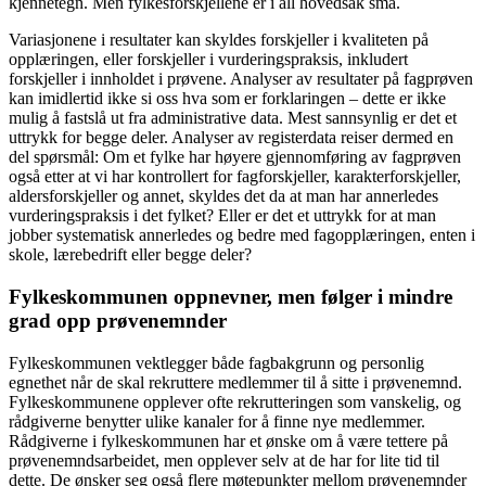
kjennetegn. Men fylkesforskjellene er i all hovedsak små.
Variasjonene i resultater kan skyldes forskjeller i kvaliteten på
opplæringen, eller forskjeller i vurderingspraksis, inkludert
forskjeller i innholdet i prøvene. Analyser av resultater på fagprøven
kan imidlertid ikke si oss hva som er forklaringen – dette er ikke
mulig å fastslå ut fra administrative data. Mest sannsynlig er det et
uttrykk for begge deler. Analyser av registerdata reiser dermed en
del spørsmål: Om et fylke har høyere gjennomføring av fagprøven
også etter at vi har kontrollert for fagforskjeller, karakterforskjeller,
aldersforskjeller og annet, skyldes det da at man har annerledes
vurderingspraksis i det fylket? Eller er det et uttrykk for at man
jobber systematisk annerledes og bedre med fagopplæringen, enten i
skole, lærebedrift eller begge deler?
Fylkeskommunen oppnevner, men følger i mindre
grad opp prøvenemnder
Fylkeskommunen vektlegger både fagbakgrunn og personlig
egnethet når de skal rekruttere medlemmer til å sitte i prøvenemnd.
Fylkeskommunene opplever ofte rekrutteringen som vanskelig, og
rådgiverne benytter ulike kanaler for å finne nye medlemmer.
Rådgiverne i fylkeskommunen har et ønske om å være tettere på
prøvenemndsarbeidet, men opplever selv at de har for lite tid til
dette. De ønsker seg også flere møtepunkter mellom prøvenemnder