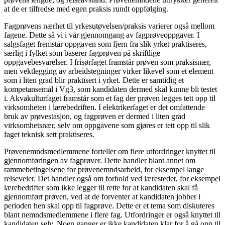
at de er tilfredse med egen praksis rundt oppfølging.
Fagprøvens nærhet til yrkesutøvelsen/praksis varierer også mellom
fagene. Dette så vi i vår gjennomgang av fagprøveoppgaver. I
salgsfaget fremstår oppgaven som fjern fra slik yrket praktiseres,
særlig i fylket som baserer fagprøven på skriftlige
oppgavebesvarelser. I frisørfaget framstår prøven som praksisnær,
men vektlegging av arbeidstegninger virker likevel som et element
som i liten grad blir praktisert i yrket. Dette er samtidig et
kompetansemål i Vg3, som kandidaten dermed skal kunne bli testet
i. Akvakulturfaget framstår som et fag der prøven legges tett opp til
virksomheten i lærebedriften. I elektrikerfaget er det omfattende
bruk av prøvestasjon, og fagprøven er dermed i liten grad
virksomhetsnær, selv om oppgavene som gjøres er tett opp til slik
faget teknisk sett praktiseres.
Prøvenemndsmedlemmene forteller om flere utfordringer knyttet til
gjennomføringen av fagprøver. Dette handler blant annet om
rammebetingelsene for prøvenemndsarbeid, for eksempel lange
reiseveier. Det handler også om forhold ved lærestedet, for eksempel
lærebedrifter som ikke legger til rette for at kandidaten skal få
gjennomført prøven, ved at de forventer at kandidaten jobber i
perioden hen skal opp til fagprøve. Dette er et tema som diskuteres
blant nemndsmedlemmene i flere fag. Utfordringer er også knyttet til
kandidaten selv. Noen ganger er ikke kandidaten klar for å gå opp til