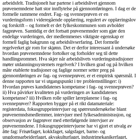
arbeidsfelt. Tradisjonelt har partene i arbeidslivet gjennom
prøvenemndene hatt stor innflytelse på gjennomføringen. I dag er de
formelle rammene endret. Fag- og svenneprøven er en
vurderingsform i videregående opplæring, regulert av opplæringslov
og forskrift – og formelt er det fylkeskommunen som avholder
fagprøven. Samtidig er det fortsatt prøvenemnder som gjør den
endelige vurderingen, der medlemmenes viktigste egenskap er
formell faglig bakgrunn og arbeidslivserfaring. Det formelle
regelverket gir rom for skjønn. Det er derfor interessant å undersøke
hvordan prøvenemndene fortolker og forholder seg til dette
handlingsrommet. Hva skjer når arbeidslivets vurderingstradisjoner
møter utdanningssystemets regelverk? I hvilken grad og på hvilken
måte etablerte tradisjoner og faglige normer setter preg på
gjennomføringen av fag- og svenneprøver, er et empirisk spørsmål. I
denne rapporten tar vi utgangspunkt i tre problemstillinger: i)
Hvordan prøves kandidatenes kompetanse i fag- og svenneprøven?
ii) Hva påvirker kvaliteten på vurderingen av kandidatenes
kompetanse? iii) Hvilken rolle spiller læreplanene i fag- og
svenneprøver? Rapporten bygger på et rikt datamateriale:
registerdata, fokusgruppeintervjuer og spørreundersøkelse blant
prøvenemndsmedlemmer, intervjuer med fylkesadministrasjon, og
observasjon av fagprøver med etterfølgende intervjuer av
prøvenemndene. I fokusgruppeintervjuene har vi gjort et utvalg av
åtte fag: Frisørfaget, kokkfaget, salgsfaget, barne- og
ungdomsarbeiderfaget, akvakulturfaget, industrimekanikerfaget,