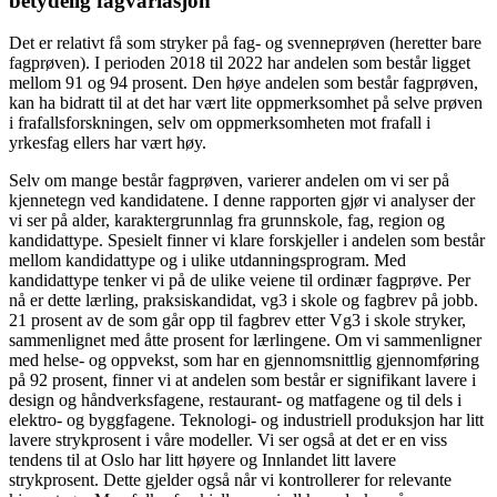
betydelig fagvariasjon
Det er relativt få som stryker på fag- og svenneprøven (heretter bare
fagprøven). I perioden 2018 til 2022 har andelen som består ligget
mellom 91 og 94 prosent. Den høye andelen som består fagprøven,
kan ha bidratt til at det har vært lite oppmerksomhet på selve prøven
i frafallsforskningen, selv om oppmerksomheten mot frafall i
yrkesfag ellers har vært høy.
Selv om mange består fagprøven, varierer andelen om vi ser på
kjennetegn ved kandidatene. I denne rapporten gjør vi analyser der
vi ser på alder, karaktergrunnlag fra grunnskole, fag, region og
kandidattype. Spesielt finner vi klare forskjeller i andelen som består
mellom kandidattype og i ulike utdanningsprogram. Med
kandidattype tenker vi på de ulike veiene til ordinær fagprøve. Per
nå er dette lærling, praksiskandidat, vg3 i skole og fagbrev på jobb.
21 prosent av de som går opp til fagbrev etter Vg3 i skole stryker,
sammenlignet med åtte prosent for lærlingene. Om vi sammenligner
med helse- og oppvekst, som har en gjennomsnittlig gjennomføring
på 92 prosent, finner vi at andelen som består er signifikant lavere i
design og håndverksfagene, restaurant- og matfagene og til dels i
elektro- og byggfagene. Teknologi- og industriell produksjon har litt
lavere strykprosent i våre modeller. Vi ser også at det er en viss
tendens til at Oslo har litt høyere og Innlandet litt lavere
strykprosent. Dette gjelder også når vi kontrollerer for relevante