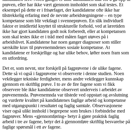
prøven, eller har ikke vært gjennom innholdet som skal testes. Et
eksempel på dette er i frisørfaget, der kandidatene ofte ikke har
tilstrekkelig erfaring med de nevnte arbeidstegningene – en type
kompetanse som blir vektlagt i svenneprøven. En slik individuell
faktor er imidlertid knyttet til strukturelle forhold, ved at læretiden
ikke har gjort kandidaten godt nok forberedt, eller at kompetansen
som skal testes ikke er i tråd med måten faget utøves på i
arbeidslivet. Kandidatene har noen ganger diagnoser som stiller
særskilte krav til prøvenemndenes sosiale kompetanse. At
kandidatene er forskjellige og har ulike behov, løfter noen fram som
en utfordring.
Det er, som nevnt, stor forskjell på fagprøvene i de ulike fagene.
Dette så vi også i fagprøvene vi observerte i denne studien. Noen
vektlegger tekniske ferdigheter, mens andre vektlegger kunnskap
gjennom en skriftlig prøve. I to av de fire fagene som vi fikk
observere ble ikke kandidatene observert underveis i arbeidet av
prøvenemnda. Prøvenemnda var tilstede ved oppstart og avslutning
og vurderte kvalitet på kandidatenes faglige arbeid og kompetanse
med utgangspunkt i resultatet og faglig samtale. Observasjonene
viser også ulikt innhold i begrepene som brukes i forbindelse med
fagprøver. Mens «gjennomføring» betyr å gjøre praktisk faglig
arbeid i tre av fagene, betyr det å gjennomføre skriftlig besvarelse på
faglige spørsmål i ett av fagene.