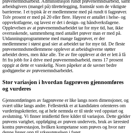
prøvenemndsarbeid. Administrasjon rundt prøvenemndsarbeid, samt
arbeidsgivers (mangel på) tilrettelegging, framstår som de viktigste
barrierene. I et typisk år er medlemmene med på rundt ti fagprøver.
Tolv prosent er med på 20 eller flere. Høyest er antallet i helse- og
oppvekstfagene, og lavest er det i design- og håndverksfagene.
Opplevelsen av at prøvenemndsarbeidet tar for mye tid, har, ikke
overraskende, sammenheng med antallet prøver man er med på.
Utdanningsprogrammene med mange fagprøver, er der
medlemmene i størst grad sier at arbeidet tar for mye tid. De fleste
prøvenemndsmedlemmene opplever at arbeidsgiverne støtter
arbeidet deres, men ikke alle. Tre av fire opplever at det er lett å få
fri fra jobb for å drive med prøvenemndsarbeid, mens 17 prosent
oppgir at dette er vanskelig. Noen påpeker at de savner bedre
godtgjørelse av prøvenemndsarbeidet.
Stor variasjon i hvordan fagprøven gjennomføres
og vurderes
Gjennomføringen av fagprøvene er like langs noen dimensjoner, og
svært ulike langs andre. Fellestrekk er at kandidaten orienteres om
vurderingskriterier, og at hele nemnda er til stede ved oppstart og
avslutning. Vi finner imidlertid flere kilder til variasjon. Dette gjelder
prøvens varighet, oppfølging av prøven underveis, bruk av lærested
kontra prøvestasjon, hvilken kompetanse som prøves og hvor nær
denne ligger opp til yrkesutøvelsen i faget.