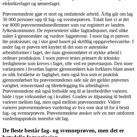
elektrikerfaget og tømrerfaget.
Prøvenemndene gjør et stort og omfattende arbeid. Årlig går om lag
30 000 personer opp til fag- og svenneprøven. Totalt fant vi at det
var 8000 prøvenemndsmedlemmer som var registrert av landets
fylkeskommuner. De representerer ulike fagtradisjoner, med ulike
måter å gjennomføre og vurdere fagprøvene. I noen fag er prøven
lite praksisnær, og i stor grad basert på skriftlig oppgavebesvarelse. I
andre fag er prøven tett knyttet til det som er autentiske
arbeidsformer i faget, der man gjennomfører et stykke arbeid i
ordinær produksjon. I noen prøver testes primært de tekniske
ferdighetene som kreves i faget, ofte ved en prøvestasjon. Den store
variasjonen i hvordan fagene gjennomføres kan forklares blant annet
av ulik forståelse av faglighet, men også hva som er praktisk
gjennomførbart fra prøvenemndenes side når det gjelder prøvenes
varighet, reiseavstand og tilrettelegging fra arbeidsgiver.
Prøvenemndene må også forholde seg til at lærebedrifter varierer,
både i type virksomhet og i kvalitet. Graden av tilpasning til bedrift
varierer mellom fag, men også mellom prøvenemnder. Videre
varierer prøvenemndenes vurdering av hva som skal til for å bestå
fag- og svenneprøven. Prøvenemndene ønsker selv en mer omforent
vurderingspraksis innenfor sitt fag.
De fleste består fag- og svenneprøven, men det er