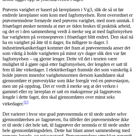
Prøvens varighet er basert på læreplanen i Vg3, slik de så ut før
endrede læreplaner som kom med fagfornyelsen. Rent overordnet er
prøvenemndene fornøyde med prøvens varighet, med noen unntak. I
frisørfaget ønsker nemnda at mer av tiden brukes til praktisk arbeid,
og det er i den sammenheng verdt å merke seg at med fagfornyelsen
har varigheten på svenneprøven i frisørfaget blitt endret. Den skal nå
ha en varighet på åtte til ti dager, fra tidligere to dager. I
industrimekanikerfaget kommer det fram at prøvenemnda anser det
som viktig å holde varigheten på minst syv dager slik den var før
fagfornyelsen – og gjerne lenger. Dette vil det i teorien være
mulighet til å gjøre også etter fagfornyelsen, der lengden er satt til
fem til åtte virkedager. I elektrikerfaget framstår det som vanskelig å
holde prøven innenfor varighetsnormen dersom kandidaten skal
gjennomføre et prøvestykke som ikke foregår ved en prøvestasjon,
men ute på oppdrag. Det er verdt å merke seg at det verken i
gammel eller ny læreplan er satt en maksgrense på fagprøvens
lengde i dette faget, den skal gjennomføres over minst seks
[1]
virkedager.
Det varierer i hvor stor grad prøvenemnda er til stede under selve
gjennomførelsen av fagprøven, fra tilfeller der prøvenemdene ikke
er til stede i det hele tatt, til fagprøver der nemnda er til stede under
hele gjennomføringsdelen. Dette har blant annet sammenheng med
prøvens lengde, og reiseavstand. Prøvenemndene uttrykker generelt