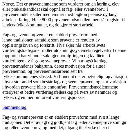
Norge. Det er prøvenemndene som vurderer om en lærling, elev
eller praksiskandidat skal oppnå et fag- eller svennebrev. I
prøvenemndene sitter medlemmer med fagkompetanse og lang
arbeidserfaring. Hele 8000 prøvenemndsmedlemmer står registrert i
landets fylkeskommuner, og de gjør et stort arbeid.
Fag- og svenneprøven er en etablert prøveform med
lange tradisjoner, samtidig som prøvene er regulert av
opplæringsloven og forskrift. Hva skjer når arbeidslivets
vurderingstradisjoner møter utdanningssystemets regelverk? I denne
rapporten har vi undersøkt gjennomføringen og kvaliteten i
vurderingen av fag- og svenneprøver. Vi har også kartlagt
prøvenemndenes bakgrunn, deres motivasjon for å sitte i
prøvenemnd, og prøvenemndsarbeid sett fra
fylkeskommunenes ståsted. Vi finner at det er betydelig fagvariasjon
i hvor stor andel som består fag- og svenneprøven, og stor variasjon
i hvordan prøvene blir gjennomført. Prøvenemndsmedlemmene
etterlyser et bedre vurderingsfellesskap på tvers av nemnder og
fylker, og en mer omforent vurderingspraksis.
Sammendrag
Fag- og svenneprøven er en etablert prøveform med svært lange
tradisjoner. Det er avlagt og godkjent fag- eller svenneprøve som gir
fag- eller svennebrev, og med det, tilgang til et yrke eller et