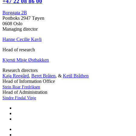
+47 22 08 86 00
Borggata 2B
Postboks 2947 Tøyen
0608 Oslo
Managing director
Hanne Cecilie Kavli
Head of research
Kjersti Misje Østbakken
Research directors
Kaja Reegård
,
Beret Bråten
, &
Ketil Bråthen
Head of Information Office
Stein Roar Fredriksen
Head of Administration
Sindre Findal Vinje