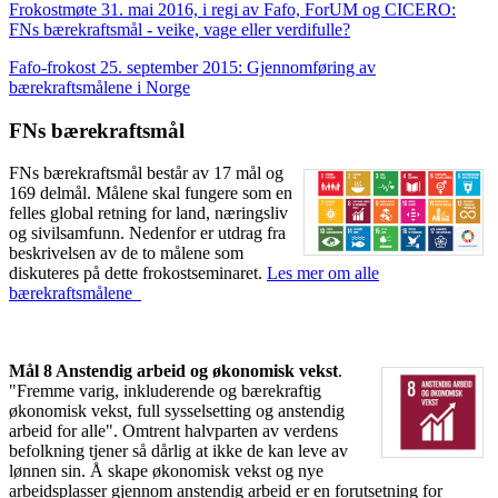
Frokostmøte 31. mai 2016, i regi av Fafo, ForUM og CICERO:
FNs bærekraftsmål - veike, vage eller verdifulle?
Fafo-frokost 25. september 2015: Gjennomføring av
bærekraftsmålene i Norge
FNs bærekraftsmål
FNs bærekraftsmål består av 17 mål og
169 delmål. Målene skal fungere som en
felles global retning for land, næringsliv
og sivilsamfunn. Nedenfor er utdrag fra
beskrivelsen av de to målene som
diskuteres på dette frokostseminaret.
Les mer om alle
bærekraftsmålene
Mål 8 Anstendig arbeid og økonomisk vekst
.
"Fremme varig, inkluderende og bærekraftig
økonomisk vekst, full sysselsetting og anstendig
arbeid for alle". Omtrent halvparten av verdens
befolkning tjener så dårlig at ikke de kan leve av
lønnen sin. Å skape økonomisk vekst og nye
arbeidsplasser gjennom anstendig arbeid er en forutsetning for