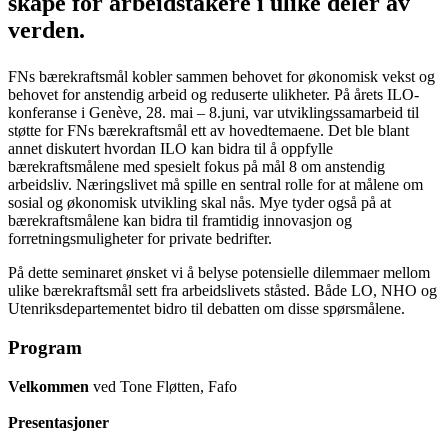
skape for arbeidstakere i ulike deler av
verden.
FNs bærekraftsmål kobler sammen behovet for økonomisk vekst og
behovet for anstendig arbeid og reduserte ulikheter. På årets ILO-
konferanse i Genève, 28. mai – 8.juni, var utviklingssamarbeid til
støtte for FNs bærekraftsmål ett av hovedtemaene.
Det ble blant
annet diskutert hvordan ILO kan bidra til å oppfylle
bærekraftsmålene med spesielt fokus på mål 8 om anstendig
arbeidsliv. Næringslivet må spille en sentral rolle for at målene om
sosial og økonomisk utvikling skal nås. Mye tyder også på at
bærekraftsmålene kan bidra til framtidig innovasjon og
forretningsmuligheter for private bedrifter.
På dette seminaret ønsket vi å belyse potensielle dilemmaer mellom
ulike bærekraftsmål sett fra arbeidslivets ståsted. Både LO, NHO og
Utenriksdepartementet bidro til debatten om disse spørsmålene.
Program
Velkommen
ved Tone Fløtten, Fafo
Presentasjoner