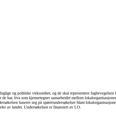
faglige og politiske virksomhet, og de skal representere fagbevegelsen l
eter de har, hva som kjennetegner samarbeidet mellom lokalorganisasjone
søkelsen baserer seg på spørreundersøkelser blant lokalorganisasjonenes
 deler av landet. Undersøkelsen er finansiert av LO.