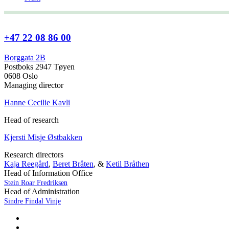
+47 22 08 86 00
Borggata 2B
Postboks 2947 Tøyen
0608 Oslo
Managing director
Hanne Cecilie Kavli
Head of research
Kjersti Misje Østbakken
Research directors
Kaja Reegård
,
Beret Bråten
, &
Ketil Bråthen
Head of Information Office
Stein Roar Fredriksen
Head of Administration
Sindre Findal Vinje