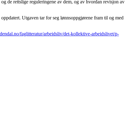
d og de rettslige reguleringene av dem, og av hvordan revisjon av
gen oppdatert. Utgaven tar for seg lønnsoppgjørene fram til og med
endal.no/faglitteratur/arbeidsliv/det-kollektive-arbeidslivet/p-