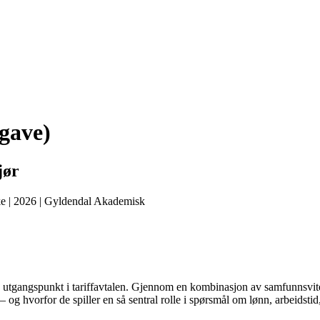
tgave)
jør
ke
|
2026
|
Gyldendal Akademisk
 utgangspunkt i tariffavtalen. Gjennom en kombinasjon av samfunnsviten
– og hvorfor de spiller en så sentral rolle i spørsmål om lønn, arbeidsti