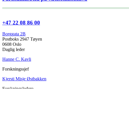
+47 22 08 86 00
Borggata 2B
Postboks 2947 Tøyen
0608 Oslo
Daglig leder
Hanne C. Kavli
Forskningssjef
Kjersti Misje Østbakken
Forskningsledere
Kaja Reegård
,
Beret Bråten
, &
Ketil Bråthen
Informasjonssjef
Stein Roar Fredriksen
Administrasjonssjef
Sindre Findal Vinje