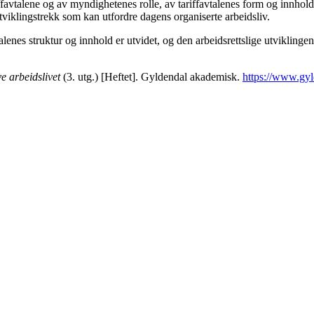
iffavtalene og av myndighetenes rolle, av tariffavtalenes form og innhol
tviklingstrekk som kan utfordre dagens organiserte arbeidsliv.
talenes struktur og innhold er utvidet, og den arbeidsrettslige utviklin
ve arbeidslivet
(3. utg.) [Heftet]. Gyldendal akademisk.
https://www.gyld