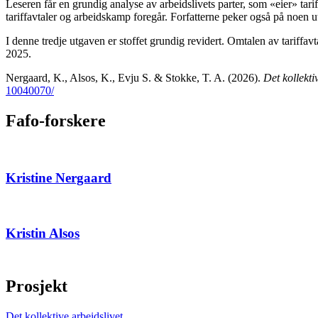
Leseren får en grundig analyse av arbeidslivets parter, som «eier» tar
tariffavtaler og arbeidskamp foregår. Forfatterne peker også på noen u
I denne tredje utgaven er stoffet grundig revidert. Omtalen av tariffav
2025.
Nergaard, K., Alsos, K., Evju S. & Stokke, T. A. (2026).
Det kollekti
10040070/
Fafo-forskere
Kristine Nergaard
Kristin Alsos
Prosjekt
Det kollektive arbeidslivet