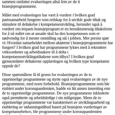
sammen omfatter evalueringen altså fem av de ti
bransjeprogrammene.
Målet med evalueringen har vært å vurdere i hvilken grad
partssamarbeid fungerer som redskap for å utvikle gode tiltak og
stimulere til deltakelse i kompetanseutvikling, herunder også å
vurdere om treparts bransjeprogram er en hensiktsmessig tiltaksform
for å nå målet om at ansatte skal ha den kompetansen som er
nødvendig for å mestre omstilling og stå i jobben. Mer presist spør
vi: Hvordan samarbeidet mellom aktørene i bransjeprogrammene har
fungert? I hvilken grad har programmene lyktes med å rekruttere
virksomheter og arbeidstakere til å delta i
kompetanseutviklingstiltakene som tilbys? I hvilken grad
gjennomfører deltakerne opplæringen og hvilken type kompetanse
oppnår de?
Disse spørsmålene lå til grunn for evalueringen av de to
opprinnelige programmene og styrte også evalueringen av de nye
programmene, med noen forbehold. Bransjeprogrammene som ble
etablert under koronapandemien, hadde en litt annen innretting enn
de to opprinnelige programmene. De nye programmene inkluderte
også permitterte og arbeidsledige i sin målgruppe. Mens de to
opprinnelige programmene var karakterisert av utviklingsarbeid og
etablering av utdanningstilbud basert på bransjens vurderinger av
kompetansebehov, ble programmene under koronapandemien