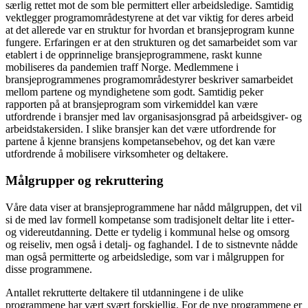
særlig rettet mot de som ble permittert eller arbeidsledige. Samtidig
vektlegger programområdestyrene at det var viktig for deres arbeid
at det allerede var en struktur for hvordan et bransjeprogram kunne
fungere. Erfaringen er at den strukturen og det samarbeidet som var
etablert i de opprinnelige bransjeprogrammene, raskt kunne
mobiliseres da pandemien traff Norge. Medlemmene i
bransjeprogrammenes programområdestyrer beskriver samarbeidet
mellom partene og myndighetene som godt. Samtidig peker
rapporten på at bransjeprogram som virkemiddel kan være
utfordrende i bransjer med lav organisasjonsgrad på arbeidsgiver- og
arbeidstakersiden. I slike bransjer kan det være utfordrende for
partene å kjenne bransjens kompetansebehov, og det kan være
utfordrende å mobilisere virksomheter og deltakere.
Målgrupper og rekruttering
Våre data viser at bransjeprogrammene har nådd målgruppen, det vil
si de med lav formell kompetanse som tradisjonelt deltar lite i etter-
og videreutdanning. Dette er tydelig i kommunal helse og omsorg
og reiseliv, men også i detalj- og faghandel. I de to sistnevnte nådde
man også permitterte og arbeidsledige, som var i målgruppen for
disse programmene.
Antallet rekrutterte deltakere til utdanningene i de ulike
programmene har vært svært forskjellig. For de nye programmene er