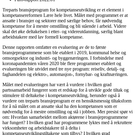
Treparts bransjeprogram for kompetanseutvikling er et element i
kompetansereformen Lære hele livet. Målet med programmet er at
ansatte i bransjer og sektorer med særlige behov, får nødvendig
kompetanse for å mestre omstilling og bli stående i arbeid. Videre
skal det øke deltakelsen i etter- og videreutdanning, særlig blant
arbeidstakere med lav formell kompetanse.
Denne rapporten omfatter en evaluering av de to første
bransjeprogrammene som ble etablert i 2019, kommunal helse og
omsorgsektor og industri- og byggenæringen. I forbindelse med
koronapandemien våren 2020 ble flere programmer etablert og
evalueringen ble utvidet med tre nye program: reiseliv, detalj- og
faghandelen og elektro-, automasjon-, fornybar- og kraftnæringen.
Målet med evalueringen har vært å vurdere i hvilken grad
partssamarbeid fungerer som et redskap for å utvikle gode tiltak og
stimulere til deltakelse i kompetanseutvikling, herunder også å
vurdere om treparts bransjeprogram er en hensiktsmessig tiltaksform
for å nå målet om at ansatte skal ha den kompetansen som er
nødvendig for å mestre omstilling og stå i jobben. Mer presist spør vi
om: Hvordan samarbeidet mellom aktørene i bransjeprogrammene
har fungert? I hvilken grad har programmene lyktes med å rekruttere
virksomheter og arbeidstakere til å delta i
kompetanseutviklingstiltakene som tilbys? I hvilken grad