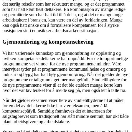
det særlig reiseliv som har rekruttert mange, og er det programmet
som har hatt klart flest deltakere. En kombinasjon av mange ledige
og permitterte som har hatt tid til å delta, og at det er mange unge
arbeidstakere i bransjen, kan være en del av forklaringen. Mange
kan også hatt ønske om å formalisere kompetansen for å styrke
posisjonen sin i en usikker arbeidsmarkedssituasjon.
Gjennomføring og kompetanseheving
Vi har varierende kunnskap om gjennomføring av opplæring og
hvilken kompetanse deltakerne har oppnådd. For de to opprinnelige
programmene vet vi noe, for de nye programmene mindre. Våre
intervjuer tyder på at programmene kommunal helse og omsorg og
industri og bygg har hatt høy gjennomføring. Når det gjelder de nye
programmene er tallgrunnlaget mer mangelfullt. Studietilbydere for
de nye programmene viser til at det ble etablert mange korte kurs
hvor det var lav terskel for å melde seg på, men også lett å falle fra.
Når det gjelder eksamen viser flere av studietilbyderne til at målet
for en del av deltakerne ikke har vært eksamen, men å få
kompetansepåfyll. Samtidig framheves det at interessen for
salgsfagbrevet som tradisjonelt har stått mindre sentralt, har økt både
blant arbeidsgivere og arbeidstakere.
Surveyen blant deltakere viser også at det er mange som har deltatt i