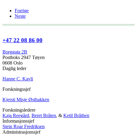
Forrige
Neste
+47 22 08 86 00
Borggata 2B
Postboks 2947 Tøyen
0608 Oslo
Daglig leder
Hanne C. Kavli
Forskningssjef
Kjersti Misje Østbakken
Forskningsledere
Kaja Reegård
,
Beret Bråten
, &
Ketil Bråthen
Informasjonssjef
Stein Roar Fredriksen
Administrasjonssjef