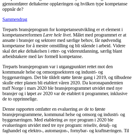
gjennomfører deltakerne opplæringen og hvilken type kompetanse
oppnår de?
Sammendrag
Treparts bransjeprogram for kompetanseutvikling er et element i
kompetansereformen
Lære hele livet
. Målet med programmet er at
ansatte i bransjer og sektorer med særlige behov, får nødvendig
kompetanse for å mestre omstilling og bli stående i arbeid. Videre
skal det øke deltakelsen i etter- og videreutdanning, særlig blant
arbeidstakere med lav formell kompetanse.
Treparts bransjeprogram var i utgangpunktet rettet mot den
kommunale helse og omsorgssektoren og industri- og
byggenæringen. Det ble tildelt støtte første gang i 2019, og tilbudene
skulle etter planen bli etablert våren 2020. Da koronapandemien
traff Norge i mars 2020 ble bransjeprogrammet utvidet med nye
bransjer og i løpet av 2020 var de etablert ti programmer, inklusive
de to opprinnelige.
Denne rapporten omfatter en evaluering av de to første
bransjeprogrammene, kommunal helse og omsorg og industri- og
byggenæringen. Med etablering av nye program i 2020 ble
evalueringen utvidet med tre nye program: reiseliv, detalj- og
faghandel og elektro-, automasjon-, fornybar- og kraftnæringen. Til