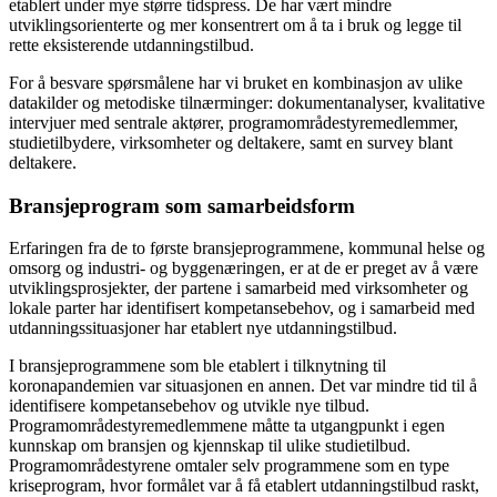
etablert under mye større tidspress. De har vært mindre
utviklingsorienterte og mer konsentrert om å ta i bruk og legge til
rette eksisterende utdanningstilbud.
For å besvare spørsmålene har vi bruket en kombinasjon av ulike
datakilder og metodiske tilnærminger: dokumentanalyser, kvalitative
intervjuer med sentrale aktører, programområdestyremedlemmer,
studietilbydere, virksomheter og deltakere, samt en survey blant
deltakere.
Bransjeprogram som samarbeidsform
Erfaringen fra de to første bransjeprogrammene, kommunal helse og
omsorg og industri- og byggenæringen, er at de er preget av å være
utviklingsprosjekter, der partene i samarbeid med virksomheter og
lokale parter har identifisert kompetansebehov, og i samarbeid med
utdanningssituasjoner har etablert nye utdanningstilbud.
I bransjeprogrammene som ble etablert i tilknytning til
koronapandemien var situasjonen en annen. Det var mindre tid til å
identifisere kompetansebehov og utvikle nye tilbud.
Programområdestyremedlemmene måtte ta utgangpunkt i egen
kunnskap om bransjen og kjennskap til ulike studietilbud.
Programområdestyrene omtaler selv programmene som en type
kriseprogram, hvor formålet var å få etablert utdanningstilbud raskt,