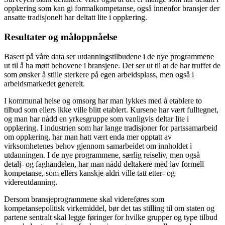
opplæring som kan gi formalkompetanse, også innenfor bransjer der
ansatte tradisjonelt har deltatt lite i opplæring.
Resultater og måloppnåelse
Basert på våre data ser utdanningstilbudene i de nye programmene
ut til å ha møtt behovene i bransjene. Det ser ut til at de har truffet de
som ønsker å stille sterkere på egen arbeidsplass, men også i
arbeidsmarkedet generelt.
I kommunal helse og omsorg har man lykkes med å etablere to
tilbud som ellers ikke ville blitt etablert. Kursene har vært fulltegnet,
og man har nådd en yrkesgruppe som vanligvis deltar lite i
opplæring. I industrien som har lange tradisjoner for partssamarbeid
om opplæring, har man hatt vært enda mer opptatt av
virksomhetenes behov gjennom samarbeidet om innholdet i
utdanningen. I de nye programmene, særlig reiseliv, men også
detalj- og faghandelen, har man nådd deltakere med lav formell
kompetanse, som ellers kanskje aldri ville tatt etter- og
videreutdanning.
Dersom bransjeprogrammene skal videreføres som
kompetansepolitisk virkemiddel, bør det tas stilling til om staten og
partene sentralt skal legge føringer for hvilke grupper og type tilbud