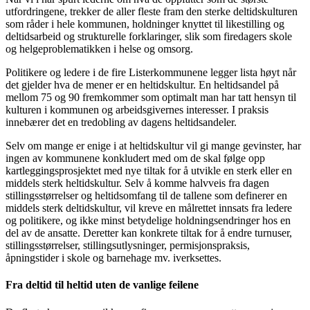
utfordringene, trekker de aller fleste fram den sterke deltidskulturen
som råder i hele kommunen, holdninger knyttet til likestilling og
deltidsarbeid og strukturelle forklaringer, slik som firedagers skole
og helgeproblematikken i helse og omsorg.
Politikere og ledere i de fire Listerkommunene legger lista høyt når
det gjelder hva de mener er en heltidskultur. En heltidsandel på
mellom 75 og 90 fremkommer som optimalt man har tatt hensyn til
kulturen i kommunen og arbeidsgivernes interesser. I praksis
innebærer det en tredobling av dagens heltidsandeler.
Selv om mange er enige i at heltidskultur vil gi mange gevinster, har
ingen av kommunene konkludert med om de skal følge opp
kartleggingsprosjektet med nye tiltak for å utvikle en sterk eller en
middels sterk heltidskultur. Selv å komme halvveis fra dagen
stillingsstørrelser og heltidsomfang til de tallene som definerer en
middels sterk deltidskultur, vil kreve en målrettet innsats fra ledere
og politikere, og ikke minst betydelige holdningsendringer hos en
del av de ansatte. Deretter kan konkrete tiltak for å endre turnuser,
stillingsstørrelser, stillingsutlysninger, permisjonspraksis,
åpningstider i skole og barnehage mv. iverksettes.
Fra deltid til heltid uten de vanlige feilene