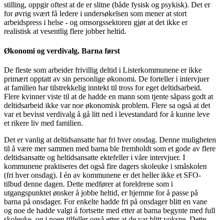
stilling, oppgir oftest at de er slitne (både fysisk og psykisk). Det er
for øvrig svært få ledere i undersøkelsen som mener at stort
arbeidspress i helse - og omsorgssektoren gjør at det ikke er
realistisk at vesentlig flere jobber heltid.
Økonomi og verdivalg. Barna først
De fleste som arbeider frivillig deltid i Listerkommunene er ikke
primært opptatt av sin personlige økonomi. De forteller i intervjuer
at familien har tilstrekkelig inntekt til tross for eget deltidsarbeid.
Flere kvinner viste til at de hadde en mann som tjente såpass godt at
deltidsarbeid ikke var noe økonomisk problem. Flere sa også at det
var et bevisst verdivalg å gå litt ned i levestandard for å kunne leve
et rikere liv med familien.
Det er vanlig at deltidsansatte har fri hver onsdag. Denne muligheten
til å være mer sammen med barna ble fremholdt som et gode av flere
deltidsansatte og heltidsansatte ektefeller i våre intervjuer. I
kommunene praktiseres det også fire dagers skoleuke i småskolen
(fri hver onsdag). I én av kommunene er det heller ikke et SFO-
tilbud denne dagen. Dette medfører at foreldrene som i
utgangspunktet ønsker å jobbe heltid, er hjemme for å passe på
barna på onsdager. For enkelte hadde fri på onsdager blitt en vane
og noe de hadde valgt å fortsette med etter at barna begynte med full
skoleuke, og i noen tilfeller også etter at de var blitt voksne. Dette