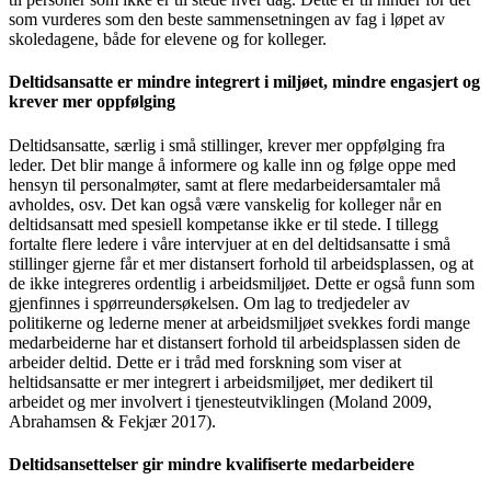
som vurderes som den beste sammensetningen av fag i løpet av
skoledagene, både for elevene og for kolleger.
Deltidsansatte er mindre integrert i miljøet, mindre engasjert og
krever mer oppfølging
Deltidsansatte, særlig i små stillinger, krever mer oppfølging fra
leder. Det blir mange å informere og kalle inn og følge oppe med
hensyn til personalmøter, samt at flere medarbeidersamtaler må
avholdes, osv. Det kan også være vanskelig for kolleger når en
deltidsansatt med spesiell kompetanse ikke er til stede. I tillegg
fortalte flere ledere i våre intervjuer at en del deltidsansatte i små
stillinger gjerne får et mer distansert forhold til arbeidsplassen, og at
de ikke integreres ordentlig i arbeidsmiljøet. Dette er også funn som
gjenfinnes i spørreundersøkelsen. Om lag to tredjedeler av
politikerne og lederne mener at arbeidsmiljøet svekkes fordi mange
medarbeiderne har et distansert forhold til arbeidsplassen siden de
arbeider deltid. Dette er i tråd med forskning som viser at
heltidsansatte er mer integrert i arbeidsmiljøet, mer dedikert til
arbeidet og mer involvert i tjenesteutviklingen (Moland 2009,
Abrahamsen & Fekjær 2017).
Deltidsansettelser gir mindre kvalifiserte medarbeidere