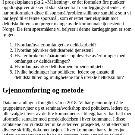
I prosjektplanen pkt 2 «Målsetting», er det formulert fire punkter
oppdragsgiver ønsker at skal stå sentralt i kartleggingsarbeidet. Vi
har omformulert disse til spørsmål/problemstillinger samtidig som vi
har føyd til et femte spørsmål, som er rettet mer eksplisitt mot
deltidskulturen som preger mange av de kommunale tjenestene i
Norge. De fem spørsmålene vi belyser i denne kartleggingen er som
følger:
Hvordan/hva er omfanget av deltidsarbeid?
Hvordan påvirker deltidsarbeid tjenesten?
Hva er brukernes/pårørendes opplevelse av/erfaringer med
omfanget av deltidsstillinger?
Hvordan påvirker deltidsarbeid arbeidsmiljøet?
Hvilke holdninger har politikere, ledere og ansatte til
deltidskulturen og mulighetene for å utvikle heltidskultur?
Gjennomføring og metode
Datainnsamlingen foregikk våren 2018. Vi har gjennomført åtte
gruppeintervjuer og et seminar/workshop med politikere, ledere og
tillitsvalgte i hver av de fire kommunene. I tillegg har vi har hatt mer
uformelle samtaler med prosjektledelsen i hver kommune. I disse
samtalene har vi diskutert ulike sider ved prosjektet, samt etterspurt
diverse skriftlig dokumentasjon. I hver kommune har vi intervjuet