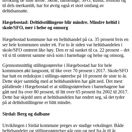
utvikling de siste årene. Skole, barnehage, SFO, kultur, renhold og
til dels merkantilt, har for øvrig også et stort omfang av
deltidsansatte.
Hægebostad: Deltidsstillingene blir mindre. Mindre heltid i
skole/SFO, mer i helse og omsorg
Hægebostad kommune har en heltidsandel på ca. 35 prosent hvis en
ser hele kommunen under ett. For to år siden var heltidsandelen i
skole/SFO omtrent like høy. Den er nå sunket til ca. 22 prosent – det
vil si til omtrent samme nivå som i barnehage og helse og omsorg.
Gjennomsnittlig stillingsstørrelse i Hægebostad har for hele
kommunen økt langsomt, til like over 70 prosent i 2017. Skole/SFO
har hatt en reduksjon i stillings-størrelse på 10 prosent de siste to år.
Dette skjer samtidig med at heltidsandelen har gått ned. Det mest
påfallende i Hægebostad er at stillingsstørrelsen i barnehagene har
gått ned fra over 80 prosent, til litt over 65 prosent fra 2002 til 2017.
Dette har skjedd uten at heltidsandelen har endret seg, så det tyder
på at deltidsstillingene er blitt mindre.
Sirdal: Berg og dalbane
Utviklingen i Sirdal kommune preges av stadige vekslinger. Både
heltidsandeler og stillingsstørrelser går opp og ned fra år til år.