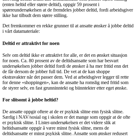
(enten heltid eller større deltid), oppgir 59 prosent i
spørreundersøkelsen at de fremdeles jobber deltid, fordi arbeidsgiver
ikke har tilbudt dem større stilling.
Det fremkommer en rekke grunner til at ansatte ønsker å jobbe deltid
i vårt datamateriale:
Deltid er attraktivt for noen
Selv om deltid ikke er attraktivt for alle, er det en ønsket situasjon
for noen. Ca. 80 prosent av de deltidsansatte som har besvart
undersøkelsen jobber deltid fordi de ønsker å ha mer fritid enn det
de får dersom de jobber full tid. De vet at de kan shoppe
ekstravakter når det passer dem. Ved at arbeidsgiver legger til rette
for denne «shoppingen», kan de ansatte ha romslig med fritid som
de styrer selv, en fast grunninntekt og biinntekter etter eget ønske.
For slitsomt å jobbe heltid?
De ansatte oppgir oftere at de er psykisk slitne enn fysisk slitne.
Særlig i NAV/sosial og i skolen er det mange som oppgir at de ofte
er psykisk slitne. I Lister-undersøkelsen er det videre slik at
heltidsansatte oppgir å være minst fysisk slitne, mens de
deltidsansatte er minst psykisk slitne. Ansatte som ønsker redusert