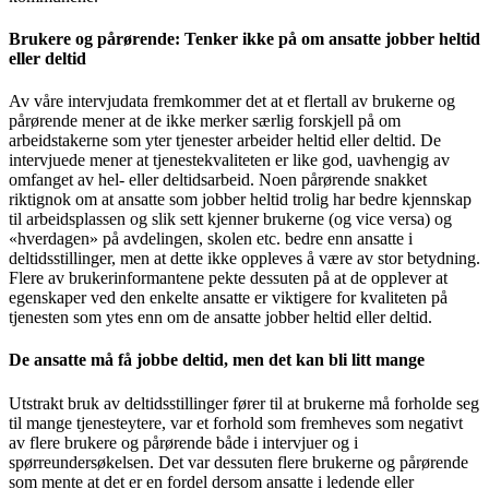
Brukere og pårørende: Tenker ikke på om ansatte jobber heltid
eller deltid
Av våre intervjudata fremkommer det at et flertall av brukerne og
pårørende mener at de ikke merker særlig forskjell på om
arbeidstakerne som yter tjenester arbeider heltid eller deltid. De
intervjuede mener at tjenestekvaliteten er like god, uavhengig av
omfanget av hel- eller deltidsarbeid. Noen pårørende snakket
riktignok om at ansatte som jobber heltid trolig har bedre kjennskap
til arbeidsplassen og slik sett kjenner brukerne (og vice versa) og
«hverdagen» på avdelingen, skolen etc. bedre enn ansatte i
deltidsstillinger, men at dette ikke oppleves å være av stor betydning.
Flere av brukerinformantene pekte dessuten på at de opplever at
egenskaper ved den enkelte ansatte er viktigere for kvaliteten på
tjenesten som ytes enn om de ansatte jobber heltid eller deltid.
De ansatte må få jobbe deltid, men det kan bli litt mange
Utstrakt bruk av deltidsstillinger fører til at brukerne må forholde seg
til mange tjenesteytere, var et forhold som fremheves som negativt
av flere brukere og pårørende både i intervjuer og i
spørreundersøkelsen. Det var dessuten flere brukerne og pårørende
som mente at det er en fordel dersom ansatte i ledende eller