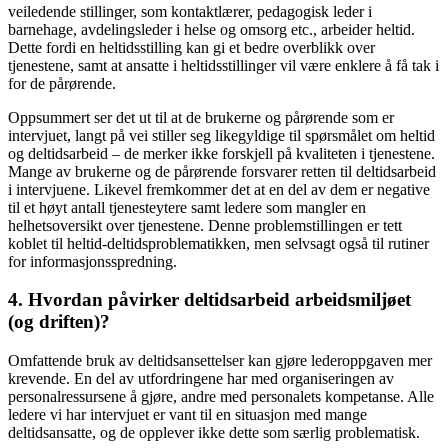
veiledende stillinger, som kontaktlærer, pedagogisk leder i
barnehage, avdelingsleder i helse og omsorg etc., arbeider heltid.
Dette fordi en heltidsstilling kan gi et bedre overblikk over
tjenestene, samt at ansatte i heltidsstillinger vil være enklere å få tak i
for de pårørende.
Oppsummert ser det ut til at de brukerne og pårørende som er
intervjuet, langt på vei stiller seg likegyldige til spørsmålet om heltid
og deltidsarbeid – de merker ikke forskjell på kvaliteten i tjenestene.
Mange av brukerne og de pårørende forsvarer retten til deltidsarbeid
i intervjuene. Likevel fremkommer det at en del av dem er negative
til et høyt antall tjenesteytere samt ledere som mangler en
helhetsoversikt over tjenestene. Denne problemstillingen er tett
koblet til heltid-deltidsproblematikken, men selvsagt også til rutiner
for informasjonsspredning.
4. Hvordan påvirker deltidsarbeid arbeidsmiljøet
(og driften)?
Omfattende bruk av deltidsansettelser kan gjøre lederoppgaven mer
krevende. En del av utfordringene har med organiseringen av
personalressursene å gjøre, andre med personalets kompetanse. Alle
ledere vi har intervjuet er vant til en situasjon med mange
deltidsansatte, og de opplever ikke dette som særlig problematisk.