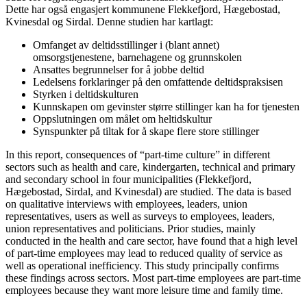
Dette har også engasjert kommunene Flekkefjord, Hægebostad,
Kvinesdal og Sirdal. Denne studien har kartlagt:
Omfanget av deltidsstillinger i (blant annet)
omsorgstjenestene, barnehagene og grunnskolen
Ansattes begrunnelser for å jobbe deltid
Ledelsens forklaringer på den omfattende deltidspraksisen
Styrken i deltidskulturen
Kunnskapen om gevinster større stillinger kan ha for tjenesten
Oppslutningen om målet om heltidskultur
Synspunkter på tiltak for å skape flere store stillinger
In this report, consequences of “part-time culture” in different
sectors such as health and care, kindergarten, technical and primary
and secondary school in four municipalities (Flekkefjord,
Hægebostad, Sirdal, and Kvinesdal) are studied. The data is based
on qualitative interviews with employees, leaders, union
representatives, users as well as surveys to employees, leaders,
union representatives and politicians. Prior studies, mainly
conducted in the health and care sector, have found that a high level
of part-time employees may lead to reduced quality of service as
well as operational inefficiency. This study principally confirms
these findings across sectors. Most part-time employees are part-time
employees because they want more leisure time and family time.