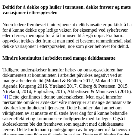
Deltid for å dekke opp huller i turnusen, dekke fravær og møte
variasjoner i etterspørselen
Noen ledere fremhevet i intervjuene at deltidsansatte er praktisk å ha
for å kunne dekke opp ledige vakter, for eksempel ved sykefravær
eller i ferier, men også for å få turnusen til å «gå opp». Fra barn-
oppvekst trekkes det fram at man med et bestemt rammetimetall skal
dekke variasjoner i etterspørselen, noe som øker behovet for deltid.
Mindre kontinuitet i arbeidet med mange deltidsansatte
Tidligere undersøkelser innenfor helse- og omsorgssektoren har
dokumentert at kontinuiteten i arbeidet påvirkes negativt ved at
mange arbeider deltid (Moland & Bråthen 2012, Moland 2015,
Agenda Kaupang 2016, Ytreland 2017, Olberg & Pettersen, 2015,
Ytreland, 2014, Engbråten, 2015, Abbedissen & Mannsverk (2016).
[4]
Dette gjenfinnes i denne undersøkelsen. Men også innenfor
merkantile områder avdekket våre intervjuer at mange deltidsansatte
påvirker kontinuiteten i tjenesten. Dette handler blant annet om
viktigheten av at ansatte er til stede hver dag for å kunne behandle
saker effektivt og kommunisere fortløpende med kolleger. Også i
skolesektoren ble det fremhevet som negativt med deltidsansatte
lærere. Dette fordi man i planleggingen av timeplaner må ta hensyn
til personer som ikke er til stede hver dag. Dette er til hinder for det