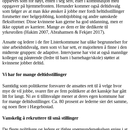
oppleves som for høyt, enten i seg selv, eller i kombinasjon med
oppgaver på hjemmefronten. Herunder kommer også deltidsvalg
som følger av at man ikke ønsker å jobbe mer fordi heltidsstillinger
forutsetter mer helgejobbing, kombijobbing og andre uønskede
fleksiformer. Disse kvinnene kan gjerne ha god utdanning, men er
ikke opptatt av karriere. Mange av dem er lite dedikerte til
yrkesrollen (Hakim 2007, Abrahamsen & Fekjær 2017).
Ansatte og ledere i de fire Listerkommune har ulike begrunnelser for
sine arbeidstidsvalg, men som vi har sett, er majoriteten å finne i den
midterste gruppen: de adaptive. Intervjuene har vist at også mannlige
kolleger og pårørende (fedre til barn i barnehage/skole) støtter at
kvinnene jobber deltid.
Vi har for mange deltidsstillinger
Samtidig som politikerne forsvarer de ansattes rett til å velge hvor
mye de vil jobbe, svarer fire av fem politikere at det kanskje har gått
litt for langt. Ni av ti tillitsvalgte mener at deres egen kommune har
for mange deltidsstillinger. Ca. 80 prosent av lederne sier det samme,
og noen flere i Hægebostad.
Vanskelig å rekruttere til små stillinger
De fleste politikere og ledere er ifølge spørreundersøkelsen enige i at