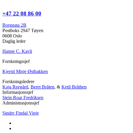
+47 22 08 86 00
Borggata 2B
Postboks 2947 Tøyen
0608 Oslo
Daglig leder
Hanne C. Kavli
Forskningssjef
Kjersti Misje Østbakken
Forskningsledere
Kaja Reegård
,
Beret Bråten
, &
Ketil Bråthen
Informasjonssjef
Stein Roar Fredriksen
Administrasjonssjef
Sindre Findal Vinje