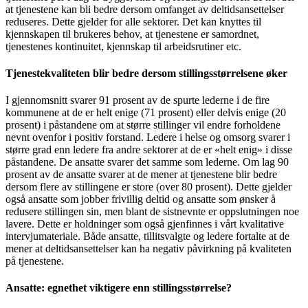
at tjenestene kan bli bedre dersom omfanget av deltidsansettelser
reduseres. Dette gjelder for alle sektorer. Det kan knyttes til
kjennskapen til brukeres behov, at tjenestene er samordnet,
tjenestenes kontinuitet, kjennskap til arbeidsrutiner etc.
Tjenestekvaliteten blir bedre dersom stillingsstørrelsene øker
I gjennomsnitt svarer 91 prosent av de spurte lederne i de fire
kommunene at de er helt enige (71 prosent) eller delvis enige (20
prosent) i påstandene om at større stillinger vil endre forholdene
nevnt ovenfor i positiv forstand. Ledere i helse og omsorg svarer i
større grad enn ledere fra andre sektorer at de er «helt enig» i disse
påstandene. De ansatte svarer det samme som lederne. Om lag 90
prosent av de ansatte svarer at de mener at tjenestene blir bedre
dersom flere av stillingene er store (over 80 prosent). Dette gjelder
også ansatte som jobber frivillig deltid og ansatte som ønsker å
redusere stillingen sin, men blant de sistnevnte er oppslutningen noe
lavere. Dette er holdninger som også gjenfinnes i vårt kvalitative
intervjumateriale. Både ansatte, tillitsvalgte og ledere fortalte at de
mener at deltidsansettelser kan ha negativ påvirkning på kvaliteten
på tjenestene.
Ansatte: egnethet viktigere enn stillingsstørrelse?