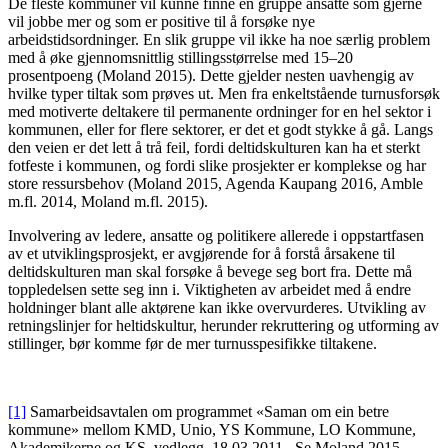
De fleste kommuner vil kunne finne en gruppe ansatte som gjerne
vil jobbe mer og som er positive til å forsøke nye
arbeidstidsordninger. En slik gruppe vil ikke ha noe særlig problem
med å øke gjennomsnittlig stillingsstørrelse med 15–20
prosentpoeng (Moland 2015). Dette gjelder nesten uavhengig av
hvilke typer tiltak som prøves ut. Men fra enkeltstående turnusforsøk
med motiverte deltakere til permanente ordninger for en hel sektor i
kommunen, eller for flere sektorer, er det et godt stykke å gå. Langs
den veien er det lett å trå feil, fordi deltidskulturen kan ha et sterkt
fotfeste i kommunen, og fordi slike prosjekter er komplekse og har
store ressursbehov (Moland 2015, Agenda Kaupang 2016, Amble
m.fl. 2014, Moland m.fl. 2015).
Involvering av ledere, ansatte og politikere allerede i oppstartfasen
av et utviklingsprosjekt, er avgjørende for å forstå årsakene til
deltidskulturen man skal forsøke å bevege seg bort fra. Dette må
toppledelsen sette seg inn i. Viktigheten av arbeidet med å endre
holdninger blant alle aktørene kan ikke overvurderes. Utvikling av
retningslinjer for heltidskultur, herunder rekruttering og utforming av
stillinger, bør komme før de mer turnusspesifikke tiltakene.
[1]
Samarbeidsavtalen om programmet «Saman om ein betre
kommune» mellom KMD, Unio, YS Kommune, LO Kommune,
Akademikerne og KS, vedlegg, 18.03.2011. Se Moland 2015.