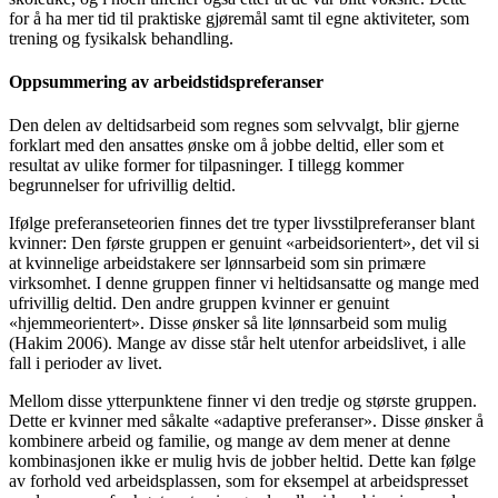
for å ha mer tid til praktiske gjøremål samt til egne aktiviteter, som
trening og fysikalsk behandling.
Oppsummering av arbeidstidspreferanser
Den delen av deltidsarbeid som regnes som selvvalgt, blir gjerne
forklart med den ansattes ønske om å jobbe deltid, eller som et
resultat av ulike former for tilpasninger. I tillegg kommer
begrunnelser for ufrivillig deltid.
Ifølge preferanseteorien finnes det tre typer livsstilpreferanser blant
kvinner: Den første gruppen er genuint «arbeidsorientert», det vil si
at kvinnelige arbeidstakere ser lønnsarbeid som sin primære
virksomhet. I denne gruppen finner vi heltidsansatte og mange med
ufrivillig deltid. Den andre gruppen kvinner er genuint
«hjemmeorientert». Disse ønsker så lite lønnsarbeid som mulig
(Hakim 2006). Mange av disse står helt utenfor arbeidslivet, i alle
fall i perioder av livet.
Mellom disse ytterpunktene finner vi den tredje og største gruppen.
Dette er kvinner med såkalte «adaptive preferanser». Disse ønsker å
kombinere arbeid og familie, og mange av dem mener at denne
kombinasjonen ikke er mulig hvis de jobber heltid. Dette kan følge
av forhold ved arbeidsplassen, som for eksempel at arbeidspresset