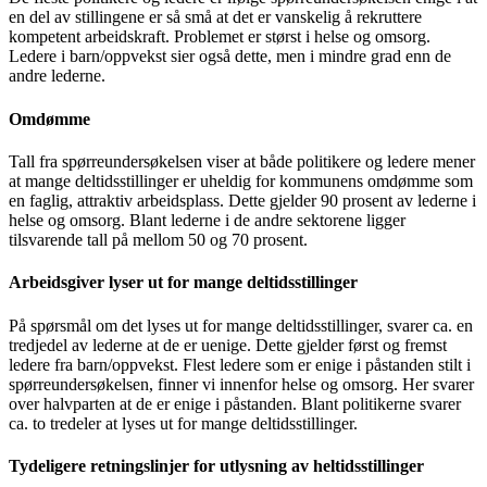
en del av stillingene er så små at det er vanskelig å rekruttere
kompetent arbeidskraft. Problemet er størst i helse og omsorg.
Ledere i barn/oppvekst sier også dette, men i mindre grad enn de
andre lederne.
Omdømme
Tall fra spørreundersøkelsen viser at både politikere og ledere mener
at mange deltidsstillinger er uheldig for kommunens omdømme som
en faglig, attraktiv arbeidsplass. Dette gjelder 90 prosent av lederne i
helse og omsorg. Blant lederne i de andre sektorene ligger
tilsvarende tall på mellom 50 og 70 prosent.
Arbeidsgiver lyser ut for mange deltidsstillinger
På spørsmål om det lyses ut for mange deltidsstillinger, svarer ca. en
tredjedel av lederne at de er uenige. Dette gjelder først og fremst
ledere fra barn/oppvekst. Flest ledere som er enige i påstanden stilt i
spørreundersøkelsen, finner vi innenfor helse og omsorg. Her svarer
over halvparten at de er enige i påstanden. Blant politikerne svarer
ca. to tredeler at lyses ut for mange deltidsstillinger.
Tydeligere retningslinjer for utlysning av heltidsstillinger