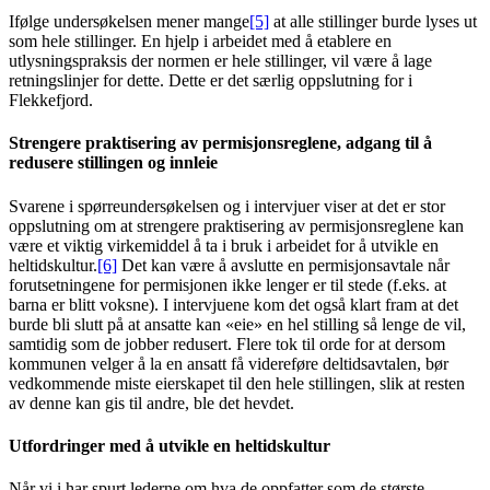
Ifølge undersøkelsen mener mange
[5]
at alle stillinger burde lyses ut
som hele stillinger. En hjelp i arbeidet med å etablere en
utlysningspraksis der normen er hele stillinger, vil være å lage
retningslinjer for dette. Dette er det særlig oppslutning for i
Flekkefjord.
Strengere praktisering av permisjonsreglene, adgang til å
redusere stillingen og innleie
Svarene i spørreundersøkelsen og i intervjuer viser at det er stor
oppslutning om at strengere praktisering av permisjonsreglene kan
være et viktig virkemiddel å ta i bruk i arbeidet for å utvikle en
heltidskultur.
[6]
Det kan være å avslutte en permisjonsavtale når
forutsetningene for permisjonen ikke lenger er til stede (f.eks. at
barna er blitt voksne). I intervjuene kom det også klart fram at det
burde bli slutt på at ansatte kan «eie» en hel stilling så lenge de vil,
samtidig som de jobber redusert. Flere tok til orde for at dersom
kommunen velger å la en ansatt få videreføre deltidsavtalen, bør
vedkommende miste eierskapet til den hele stillingen, slik at resten
av denne kan gis til andre, ble det hevdet.
Utfordringer med å utvikle en heltidskultur
Når vi i har spurt lederne om hva de oppfatter som de største