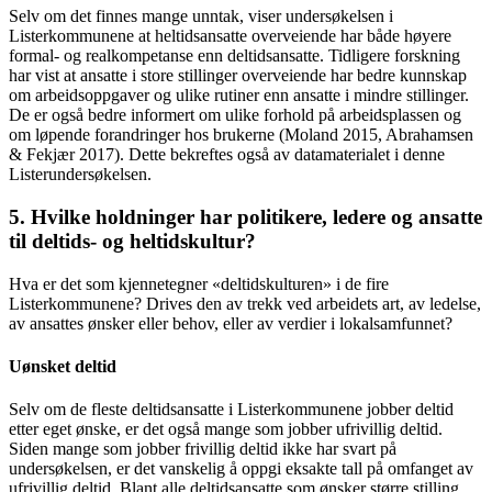
Selv om det finnes mange unntak, viser undersøkelsen i
Listerkommunene at heltidsansatte overveiende har både høyere
formal- og realkompetanse enn deltidsansatte. Tidligere forskning
har vist at ansatte i store stillinger overveiende har bedre kunnskap
om arbeidsoppgaver og ulike rutiner enn ansatte i mindre stillinger.
De er også bedre informert om ulike forhold på arbeidsplassen og
om løpende forandringer hos brukerne (Moland 2015, Abrahamsen
& Fekjær 2017). Dette bekreftes også av datamaterialet i denne
Listerundersøkelsen.
5. Hvilke holdninger har politikere, ledere og ansatte
til deltids- og heltidskultur?
Hva er det som kjennetegner «deltidskulturen» i de fire
Listerkommunene? Drives den av trekk ved arbeidets art, av ledelse,
av ansattes ønsker eller behov, eller av verdier i lokalsamfunnet?
Uønsket deltid
Selv om de fleste deltidsansatte i Listerkommunene jobber deltid
etter eget ønske, er det også mange som jobber ufrivillig deltid.
Siden mange som jobber frivillig deltid ikke har svart på
undersøkelsen, er det vanskelig å oppgi eksakte tall på omfanget av
ufrivillig deltid. Blant alle deltidsansatte som ønsker større stilling