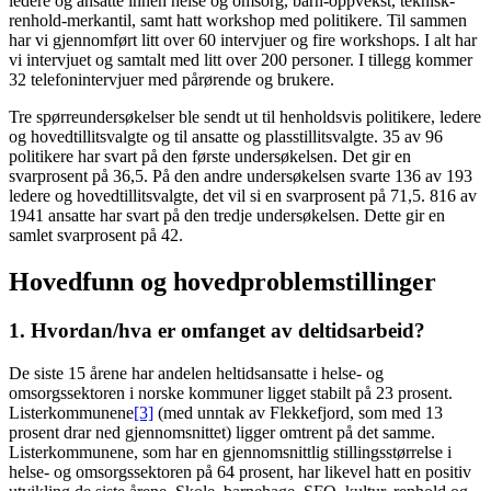
ledere og ansatte innen helse og omsorg, barn-oppvekst, teknisk-
renhold-merkantil, samt hatt workshop med politikere. Til sammen
har vi gjennomført litt over 60 intervjuer og fire workshops. I alt har
vi intervjuet og samtalt med litt over 200 personer. I tillegg kommer
32 telefonintervjuer med pårørende og brukere.
Tre spørreundersøkelser ble sendt ut til henholdsvis politikere, ledere
og hovedtillitsvalgte og til ansatte og plasstillitsvalgte. 35 av 96
politikere har svart på den første undersøkelsen. Det gir en
svarprosent på 36,5. På den andre undersøkelsen svarte 136 av 193
ledere og hovedtillitsvalgte, det vil si en svarprosent på 71,5. 816 av
1941 ansatte har svart på den tredje undersøkelsen. Dette gir en
samlet svarprosent på 42.
Hovedfunn og hovedproblemstillinger
1. Hvordan/hva er omfanget av deltidsarbeid?
De siste 15 årene har andelen heltidsansatte i helse- og
omsorgssektoren i norske kommuner ligget stabilt på 23 prosent.
Listerkommunene
[3]
(med unntak av Flekkefjord, som med 13
prosent drar ned gjennomsnittet) ligger omtrent på det samme.
Listerkommunene, som har en gjennomsnittlig stillingsstørrelse i
helse- og omsorgssektoren på 64 prosent, har likevel hatt en positiv