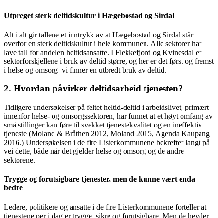
Utpreget sterk deltidskultur i Hægebostad og Sirdal
Alt i alt gir tallene et inntrykk av at Hægebostad og Sirdal står
overfor en sterk deltidskultur i hele kommunen. Alle sektorer har
lave tall for andelen heltidsansatte. I Flekkefjord og Kvinesdal er
sektorforskjellene i bruk av deltid større, og her er det først og fremst
i helse og omsorg vi finner en utbredt bruk av deltid.
2. Hvordan påvirker deltidsarbeid tjenesten?
Tidligere undersøkelser på feltet heltid-deltid i arbeidslivet, primært
innenfor helse- og omsorgssektoren, har funnet at et høyt omfang av
små stillinger kan føre til svekket tjenestekvalitet og en ineffektiv
tjeneste (Moland & Bråthen 2012, Moland 2015, Agenda Kaupang
2016.) Undersøkelsen i de fire Listerkommunene bekrefter langt på
vei dette, både når det gjelder helse og omsorg og de andre
sektorene.
Trygge og forutsigbare tjenester, men de kunne vært enda
bedre
Ledere, politikere og ansatte i de fire Listerkommunene forteller at
tjenestene per i dag er trygge, sikre og forutsigbare. Men de hevder