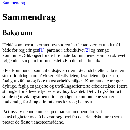
Sammendrag
Sammendrag
Bakgrunn
Heltid som norm i kommunesektoren har lenge vært et uttalt mål
både for regjeringen
[1]
, partene i arbeidslivet
[2]
og mange
kommuner. Slik også for de fire Listerkommunene, som har skrevet
følgende i sin plan for prosjektet «Fra deltid til heltid»:
«For kommunen som arbeidsgiver er en høy andel deltidsarbeid en
stor utfordring som påvirker effektiviteten, kvaliteten i tjenesten,
faglig utvikling og ikke minst arbeidsmiljøet. Kommunene trenger
dyktige, faglig engasjerte og utviklingsorienterte arbeidstakere i store
stillinger for å levere tjenester av høy kvalitet. Det vil også bidra til
solide og utviklingsorienterte fagmiljøer i kommunene som er
nødvendig for å møte framtidens krav og behov.»
På tross av denne kunnskapen har kommunene fortsatt
vanskeligheter med å bevege seg bort fra den deltidskulturen som
preger de fleste tjenesteområdene.