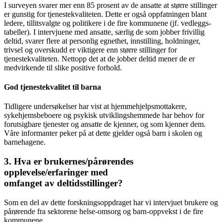
I surveyen svarer mer enn 85 prosent av de ansatte at større stillinger
er gunstig for tjenestekvaliteten. Dette er også oppfatningen blant
ledere, tillitsvalgte og politikere i de fire kommunene (jf. vedleggs­
tabeller). I intervjuene med ansatte, særlig de som jobber frivillig
deltid, svarer flere at personlig egnethet, innstilling, holdninger,
trivsel og overskudd er viktigere enn større stillinger for
tjenestekvaliteten. Nettopp det at de jobber deltid mener de er
medvirkende til slike positive forhold.
God tjenestekvalitet til barna
Tidligere undersøkelser har vist at hjemmehjelpsmottakere,
sykehjemsbeboere og psykisk utviklingshemmede har behov for
forutsigbare tjenester og ansatte de kjenner, og som kjenner dem.
Våre informanter peker på at dette gjelder også barn i skolen og
barnehagene.
3. Hva er brukernes/pårørendes
opplevelse/erfaringer med
omfanget av deltidsstillinger?
Som en del av dette forskningsoppdraget har vi intervjuet brukere og
pårørende fra sektorene helse-omsorg og barn-oppvekst i de fire
kommunene.