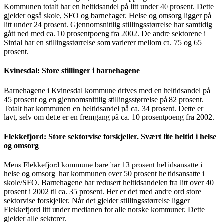
Kommunen totalt har en heltidsandel på litt under 40 prosent. Dette
gjelder også skole, SFO og barnehager. Helse og omsorg ligger på
litt under 24 prosent. Gjennomsnittlig stillingsstørrelse har samtidig
gått ned med ca. 10 prosentpoeng fra 2002. De andre sektorene i
Sirdal har en stillingsstørrelse som varierer mellom ca. 75 og 65
prosent.
Kvinesdal: Store stillinger i barnehagene
Barnehagene i Kvinesdal kommune drives med en heltidsandel på
45 prosent og en gjennomsnittlig stillingsstørrelse på 82 prosent.
Totalt har kommunen en heltidsandel på ca. 34 prosent. Dette er
lavt, selv om dette er en fremgang på ca. 10 prosentpoeng fra 2002.
Flekkefjord: Store sektorvise forskjeller. Svært lite heltid i helse
og omsorg
Mens Flekkefjord kommune bare har 13 prosent heltidsansatte i
helse og omsorg, har kommunen over 50 prosent heltidsansatte i
skole/SFO. Barnehagene har redusert heltidsandelen fra litt over 40
prosent i 2002 til ca. 35 prosent. Her er det med andre ord store
sektorvise forskjeller. Når det gjelder stillingsstørrelse ligger
Flekkefjord litt under medianen for alle norske kommuner. Dette
gjelder alle sektorer.