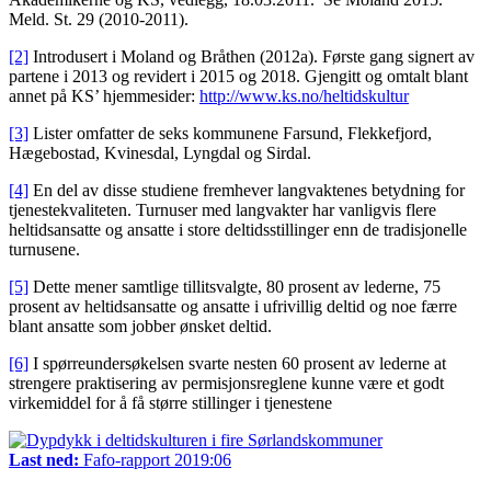
Meld. St. 29 (2010-2011).
[2]
Introdusert i Moland og Bråthen (2012a). Første gang signert av
partene i 2013 og revidert i 2015 og 2018. Gjengitt og omtalt blant
annet på KS’ hjemmesider:
http://www.ks.no/heltidskultur
[3]
Lister omfatter de seks kommunene Farsund, Flekkefjord,
Hægebostad, Kvinesdal, Lyngdal og Sirdal.
[4]
En del av disse studiene fremhever langvaktenes betydning for
tjenestekvaliteten. Turnuser med langvakter har vanligvis flere
heltidsansatte og ansatte i store deltidsstillinger enn de tradisjonelle
turnusene.
[5]
Dette mener samtlige tillitsvalgte, 80 prosent av lederne, 75
prosent av heltidsansatte og ansatte i ufrivillig deltid og noe færre
blant ansatte som jobber ønsket deltid.
[6]
I spørreundersøkelsen svarte nesten 60 prosent av lederne at
strengere praktisering av permisjonsreglene kunne være et godt
virkemiddel for å få større stillinger i tjenestene
Last ned:
Fafo-rapport 2019:06