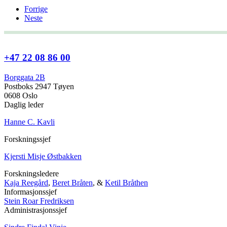
Forrige
Neste
+47 22 08 86 00
Borggata 2B
Postboks 2947 Tøyen
0608 Oslo
Daglig leder
Hanne C. Kavli
Forskningssjef
Kjersti Misje Østbakken
Forskningsledere
Kaja Reegård
,
Beret Bråten
, &
Ketil Bråthen
Informasjonssjef
Stein Roar Fredriksen
Administrasjonssjef