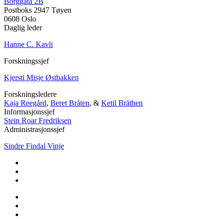
Borggata 2B
Postboks 2947 Tøyen
0608 Oslo
Daglig leder
Hanne C. Kavli
Forskningssjef
Kjersti Misje Østbakken
Forskningsledere
Kaja Reegård
,
Beret Bråten
, &
Ketil Bråthen
Informasjonssjef
Stein Roar Fredriksen
Administrasjonssjef
Sindre Findal Vinje