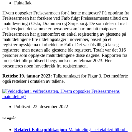
Faktaflak
Hvem oppsøker Frelsesarmeen for å hente matposer? På oppdrag fra
Frelsesarmeen har forskere ved Fafo fulgt Frelsesarmeens tilbud om
matutlevering i Oslo, Drammen og Sarpsborg. De som deler ut mat
er intervjuet, det samme er personer som har mottatt matposer.
Frelsesarmeen har gjennomført en enkel registrering av gjestene på
matutdelingene fire utdelingsdager i november, basert på et
registreringsskjema utarbeidet av Fafo. Det var frivillig å la seg
registrere, men nesten alle gjestene ble registrert. Totalt var det 316
personer som oppsøkte matutdelingene disse dagene. Rapporten fra
prosjektet blir publisert i begynnelsen av februar 2023. Her
presenteres noen hovedtrekk fra registeringen.
Rettelse 19. januar 2023:
Tallgrunnlaget for Figur 3. Det medførte
også rettelser i omtalen av tallene.
Publisert: 22. desember 2022
Se også:
Relatert Fafo-publikasjon:
Matutdeling – et etablert tilbud i