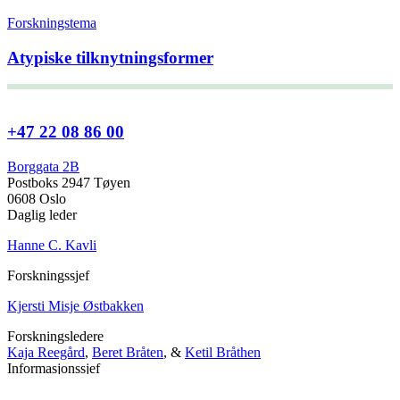
Forskningstema
Atypiske tilknytningsformer
+47 22 08 86 00
Borggata 2B
Postboks 2947 Tøyen
0608 Oslo
Daglig leder
Hanne C. Kavli
Forskningssjef
Kjersti Misje Østbakken
Forskningsledere
Kaja Reegård
,
Beret Bråten
, &
Ketil Bråthen
Informasjonssjef
Stein Roar Fredriksen