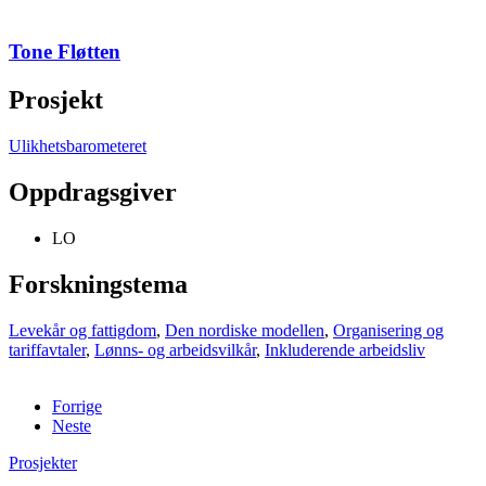
Tone Fløtten
Prosjekt
Ulikhetsbarometeret
Oppdragsgiver
LO
Forskningstema
Levekår og fattigdom
,
Den nordiske modellen
,
Organisering og
tariffavtaler
,
Lønns- og arbeidsvilkår
,
Inkluderende arbeidsliv
Forrige
Neste
Prosjekter