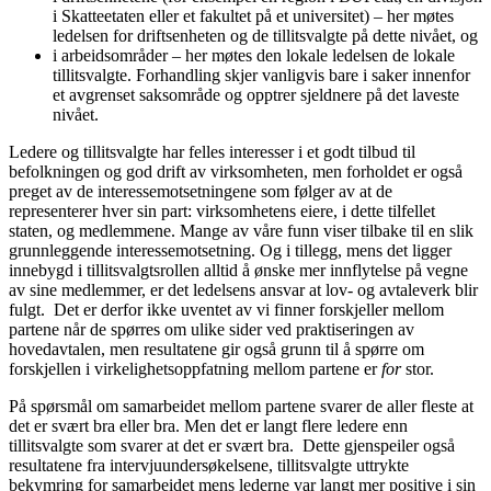
i Skatteetaten eller et fakultet på et universitet) – her møtes
ledelsen for driftsenheten og de tillitsvalgte på dette nivået, og
i arbeidsområder – her møtes den lokale ledelsen de lokale
tillitsvalgte. Forhandling skjer vanligvis bare i saker innenfor
et avgrenset saksområde og opptrer sjeldnere på det laveste
nivået.
Ledere og tillitsvalgte har felles interesser i et godt tilbud til
befolkningen og god drift av virksomheten, men forholdet er også
preget av de interessemotsetningene som følger av at de
representerer hver sin part: virksomhetens eiere, i dette tilfellet
staten, og medlemmene. Mange av våre funn viser tilbake til en slik
grunnleggende interessemotsetning. Og i tillegg, mens det ligger
innebygd i tillitsvalgtsrollen alltid å ønske mer innflytelse på vegne
av sine medlemmer, er det ledelsens ansvar at lov- og avtaleverk blir
fulgt. Det er derfor ikke uventet av vi finner forskjeller mellom
partene når de spørres om ulike sider ved praktiseringen av
hovedavtalen, men resultatene gir også grunn til å spørre om
forskjellen i virkelighetsoppfatning mellom partene er
for
stor.
På spørsmål om samarbeidet mellom partene svarer de aller fleste at
det er svært bra eller bra. Men det er langt flere ledere enn
tillitsvalgte som svarer at det er svært bra. Dette gjenspeiler også
resultatene fra intervjuundersøkelsene, tillitsvalgte uttrykte
bekymring for samarbeidet mens lederne var langt mer positive i sin