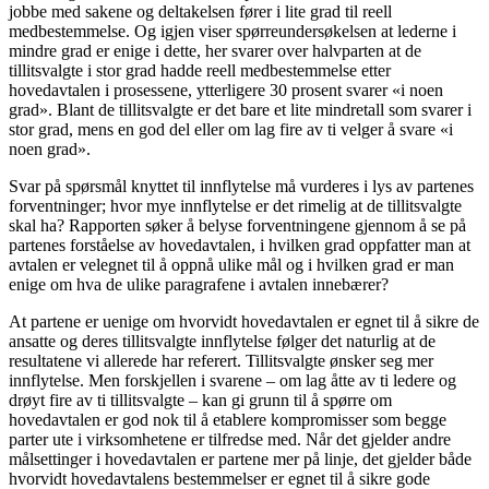
jobbe med sakene og deltakelsen fører i lite grad til reell
medbestemmelse. Og igjen viser spørreundersøkelsen at lederne i
mindre grad er enige i dette, her svarer over halvparten at de
tillitsvalgte i stor grad hadde reell medbestemmelse etter
hovedavtalen i prosessene, ytterligere 30 prosent svarer «i noen
grad». Blant de tillitsvalgte er det bare et lite mindretall som svarer i
stor grad, mens en god del eller om lag fire av ti velger å svare «i
noen grad».
Svar på spørsmål knyttet til innflytelse må vurderes i lys av partenes
forventninger; hvor mye innflytelse er det rimelig at de tillitsvalgte
skal ha? Rapporten søker å belyse forventningene gjennom å se på
partenes forståelse av hovedavtalen, i hvilken grad oppfatter man at
avtalen er velegnet til å oppnå ulike mål og i hvilken grad er man
enige om hva de ulike paragrafene i avtalen innebærer?
At partene er uenige om hvorvidt hovedavtalen er egnet til å sikre de
ansatte og deres tillitsvalgte innflytelse følger det naturlig at de
resultatene vi allerede har referert. Tillitsvalgte ønsker seg mer
innflytelse. Men forskjellen i svarene – om lag åtte av ti ledere og
drøyt fire av ti tillitsvalgte – kan gi grunn til å spørre om
hovedavtalen er god nok til å etablere kompromisser som begge
parter ute i virksomhetene er tilfredse med. Når det gjelder andre
målsettinger i hovedavtalen er partene mer på linje, det gjelder både
hvorvidt hovedavtalens bestemmelser er egnet til å sikre gode