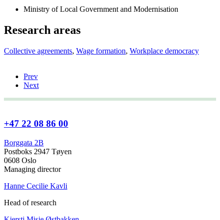
Ministry of Local Government and Modernisation
Research areas
Collective agreements
,
Wage formation
,
Workplace democracy
Prev
Next
+47 22 08 86 00
Borggata 2B
Postboks 2947 Tøyen
0608 Oslo
Managing director
Hanne Cecilie Kavli
Head of research
Kjersti Misje Østbakken