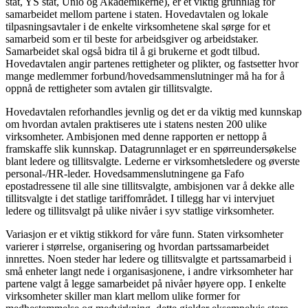
stat, YS stat, Unio og Akademikerne), er et viktig grunnlag for
samarbeidet mellom partene i staten. Hovedavtalen og lokale
tilpasningsavtaler i de enkelte virksomhetene skal sørge for et
samarbeid som er til beste for arbeidsgiver og arbeidstaker.
Samarbeidet skal også bidra til å gi brukerne et godt tilbud.
Hovedavtalen angir partenes rettigheter og plikter, og fastsetter hvor
mange medlemmer forbund/hovedsammenslutninger må ha for å
oppnå de rettigheter som avtalen gir tillitsvalgte.
Hovedavtalen reforhandles jevnlig og det er da viktig med kunnskap
om hvordan avtalen praktiseres ute i statens nesten 200 ulike
virksomheter. Ambisjonen med denne rapporten er nettopp å
framskaffe slik kunnskap. Datagrunnlaget er en spørreundersøkelse
blant ledere og tillitsvalgte. Lederne er virksomhetsledere og øverste
personal-/HR-leder. Hovedsammenslutningene ga Fafo
epostadressene til alle sine tillitsvalgte, ambisjonen var å dekke alle
tillitsvalgte i det statlige tariffområdet. I tillegg har vi intervjuet
ledere og tillitsvalgt på ulike nivåer i syv statlige virksomheter.
Variasjon er et viktig stikkord for våre funn. Staten virksomheter
varierer i størrelse, organisering og hvordan partssamarbeidet
innrettes. Noen steder har ledere og tillitsvalgte et partssamarbeid i
små enheter langt nede i organisasjonene, i andre virksomheter har
partene valgt å legge samarbeidet på nivåer høyere opp. I enkelte
virksomheter skiller man klart mellom ulike former for