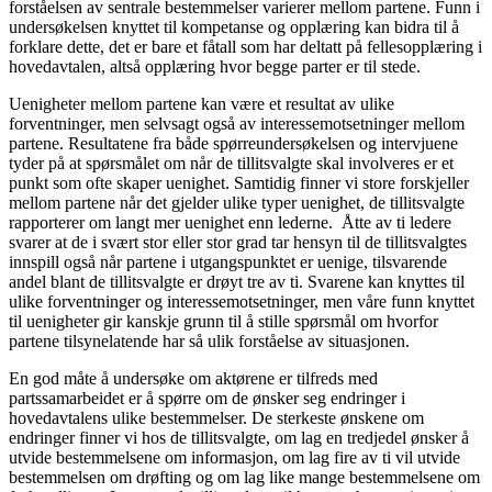
forståelsen av sentrale bestemmelser varierer mellom partene. Funn i
undersøkelsen knyttet til kompetanse og opplæring kan bidra til å
forklare dette, det er bare et fåtall som har deltatt på fellesopplæring i
hovedavtalen, altså opplæring hvor begge parter er til stede.
Uenigheter mellom partene kan være et resultat av ulike
forventninger, men selvsagt også av interessemotsetninger mellom
partene. Resultatene fra både spørreundersøkelsen og intervjuene
tyder på at spørsmålet om når de tillitsvalgte skal involveres er et
punkt som ofte skaper uenighet. Samtidig finner vi store forskjeller
mellom partene når det gjelder ulike typer uenighet, de tillitsvalgte
rapporterer om langt mer uenighet enn lederne. Åtte av ti ledere
svarer at de i svært stor eller stor grad tar hensyn til de tillitsvalgtes
innspill også når partene i utgangspunktet er uenige, tilsvarende
andel blant de tillitsvalgte er drøyt tre av ti. Svarene kan knyttes til
ulike forventninger og interessemotsetninger, men våre funn knyttet
til uenigheter gir kanskje grunn til å stille spørsmål om hvorfor
partene tilsynelatende har så ulik forståelse av situasjonen.
En god måte å undersøke om aktørene er tilfreds med
partssamarbeidet er å spørre om de ønsker seg endringer i
hovedavtalens ulike bestemmelser. De sterkeste ønskene om
endringer finner vi hos de tillitsvalgte, om lag en tredjedel ønsker å
utvide bestemmelsene om informasjon, om lag fire av ti vil utvide
bestemmelsen om drøfting og om lag like mange bestemmelsene om