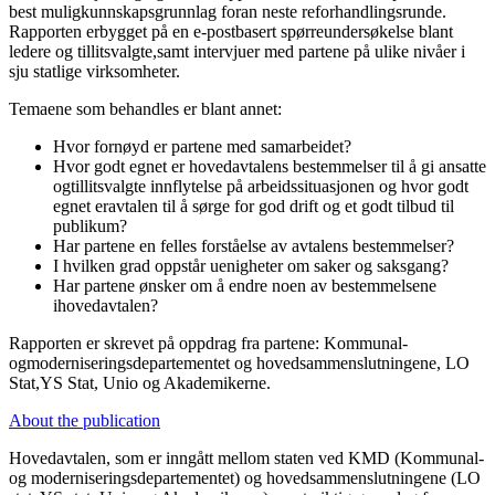
best muligkunnskapsgrunnlag foran neste reforhandlingsrunde.
Rapporten erbygget på en e-postbasert spørreundersøkelse blant
ledere og tillitsvalgte,samt intervjuer med partene på ulike nivåer i
sju statlige virksomheter.
Temaene som behandles er blant annet:
Hvor fornøyd er partene med samarbeidet?
Hvor godt egnet er hovedavtalens bestemmelser til å gi ansatte
ogtillitsvalgte innflytelse på arbeidssituasjonen og hvor godt
egnet eravtalen til å sørge for god drift og et godt tilbud til
publikum?
Har partene en felles forståelse av avtalens bestemmelser?
I hvilken grad oppstår uenigheter om saker og saksgang?
Har partene ønsker om å endre noen av bestemmelsene
ihovedavtalen?
Rapporten er skrevet på oppdrag fra partene: Kommunal-
ogmoderniseringsdepartementet og hovedsammenslutningene, LO
Stat,YS Stat, Unio og Akademikerne.
About the publication
Hovedavtalen, som er inngått mellom staten ved KMD (Kommunal-
og moderniseringsdepartementet) og hovedsammenslutningene (LO