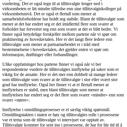
vurdering. Det er også tegn til at tillitsvalgte lenger ned i
virksomheten er litt mindre tilfredse enn sine tillitsvalgtskolleger på
virksomhetsnivå. Det er også et flertall som mener at
samarbeidsforholdene har holdt seg stabile. Blant de tillitsvalgte som
mener at det har endret seg er det imidlertid flere som svarer at
forholdet har forverret seg enn som svarer at det er blitt bedre. Vi
finner også betydelige forskjeller mellom partene når vi spør om
praktisering av hovedavtalen. Her er det langt flere ledere enn
tillitsvalgte som mener at partsamarbeidet er i tråd med
bestemmelsene i hovedavtalen, det gjelder enten vi spør om
informasjon, drøftinger eller forhandlinger.
Ulike oppfatninger hos partene finner vi også når vi ber
respondentene vurdere de tillitsvalgtes innflytelse på saker som er
viktig for de ansatte. Her er det mer enn dobbelt så mange ledere
som tillitsvalgte som svarer at de tillitsvalgte i stor eller svært stor
grad har innflytelse. Også her finner vi at et flertall mener at
innflytelsen er stabil, men blant tillitsvalgte som mener at
innflytelsen har endret seg er det flere som svarer «mindre» enn som
svarer «større».
Innflytelse i omstillingsprosesser er et særlig viktig spørsmål.
Omstillingstakten i staten er høy og tillitsvalgtes rolle i prosessene
var et tema som de tillitsvalgte vi intervjuet var opptatt av.
Tillitsvalgte kommer for sent inn i prosessene, de har for lite tid til å