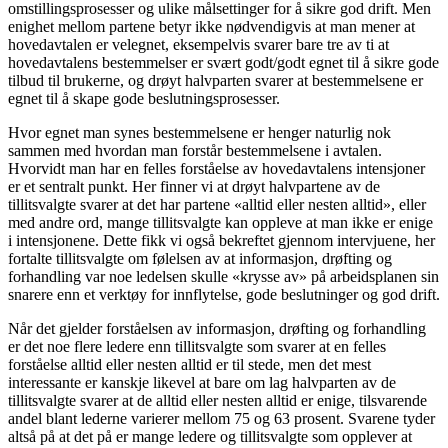
omstillingsprosesser og ulike målsettinger for å sikre god drift. Men
enighet mellom partene betyr ikke nødvendigvis at man mener at
hovedavtalen er velegnet, eksempelvis svarer bare tre av ti at
hovedavtalens bestemmelser er svært godt/godt egnet til å sikre gode
tilbud til brukerne, og drøyt halvparten svarer at bestemmelsene er
egnet til å skape gode beslutningsprosesser.
Hvor egnet man synes bestemmelsene er henger naturlig nok
sammen med hvordan man forstår bestemmelsene i avtalen.
Hvorvidt man har en felles forståelse av hovedavtalens intensjoner
er et sentralt punkt. Her finner vi at drøyt halvpartene av de
tillitsvalgte svarer at det har partene «alltid eller nesten alltid», eller
med andre ord, mange tillitsvalgte kan oppleve at man ikke er enige
i intensjonene. Dette fikk vi også bekreftet gjennom intervjuene, her
fortalte tillitsvalgte om følelsen av at informasjon, drøfting og
forhandling var noe ledelsen skulle «krysse av» på arbeidsplanen sin
snarere enn et verktøy for innflytelse, gode beslutninger og god drift.
Når det gjelder forståelsen av informasjon, drøfting og forhandling
er det noe flere ledere enn tillitsvalgte som svarer at en felles
forståelse alltid eller nesten alltid er til stede, men det mest
interessante er kanskje likevel at bare om lag halvparten av de
tillitsvalgte svarer at de alltid eller nesten alltid er enige, tilsvarende
andel blant lederne varierer mellom 75 og 63 prosent. Svarene tyder
altså på at det på er mange ledere og tillitsvalgte som opplever at