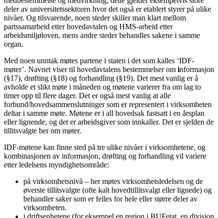
medbestemmelse og medvirkning, dette gjelder eksempelvis store
deler av universitetssektoren hvor det også er etablert styrer på ulike
nivåer. Og tilsvarende, noen steder skiller man klart mellom
partssamarbeid etter hovedavtalen og HMS-arbeid etter
arbeidsmiljøloven, mens andre steder behandles sakene i samme
organ.
Med noen unntak møtes partene i staten i det som kalles ‘IDF-
møter’. Navnet viser til hovedavtalens bestemmelser om
i
nformasjon
(§17), drøfting (§18) og forhandling (§19). Det mest vanlig er å
avholde et slikt møte i måneden og møtene varierer fra om lag to
timer opp til flere dager. Det er også mest vanlig at alle
forbund/hovedsammenslutninger som er representert i virksomheten
deltar i samme møte. Møtene er i all hovedsak fastsatt i en årsplan
eller lignende, og det er arbeidsgiver som innkaller. Det er sjelden de
tillitsvalgte ber om møter.
IDF-møtene kan finne sted på tre ulike nivåer i virksomhetene, og
kombinasjonen av informasjon, drøfting og forhandling vil variere
etter ledelsens myndighetsområde:
på virksomhetsnivå – her møtes virksomhetsledelsen og de
øverste tillitsvalgte (ofte kalt hovedtillitsvalgt eller lignede) og
behandler saker som er felles for hele eller større deler av
virksomheten.
i driftsenhetene (for eksempel en region i BUFetat, en divisjon