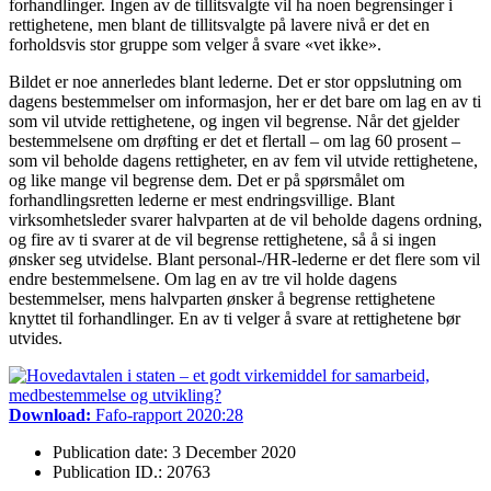
forhandlinger. Ingen av de tillitsvalgte vil ha noen begrensinger i
rettighetene, men blant de tillitsvalgte på lavere nivå er det en
forholdsvis stor gruppe som velger å svare «vet ikke».
Bildet er noe annerledes blant lederne. Det er stor oppslutning om
dagens bestemmelser om informasjon, her er det bare om lag en av ti
som vil utvide rettighetene, og ingen vil begrense. Når det gjelder
bestemmelsene om drøfting er det et flertall – om lag 60 prosent –
som vil beholde dagens rettigheter, en av fem vil utvide rettighetene,
og like mange vil begrense dem. Det er på spørsmålet om
forhandlingsretten lederne er mest endringsvillige. Blant
virksomhetsleder svarer halvparten at de vil beholde dagens ordning,
og fire av ti svarer at de vil begrense rettighetene, så å si ingen
ønsker seg utvidelse. Blant personal-/HR-lederne er det flere som vil
endre bestemmelsene. Om lag en av tre vil holde dagens
bestemmelser, mens halvparten ønsker å begrense rettighetene
knyttet til forhandlinger. En av ti velger å svare at rettighetene bør
utvides.
Download:
Fafo-rapport 2020:28
Publication date: 3 December 2020
Publication ID.: 20763