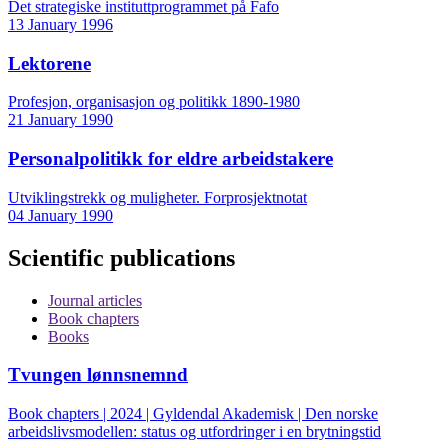
Det strategiske instituttprogrammet på Fafo
13 January 1996
Lektorene
Profesjon, organisasjon og politikk 1890-1980
21 January 1990
Personalpolitikk for eldre arbeidstakere
Utviklingstrekk og muligheter. Forprosjektnotat
04 January 1990
Scientific publications
Journal articles
Book chapters
Books
Tvungen lønnsnemnd
Book chapters | 2024 | Gyldendal Akademisk | Den norske
arbeidslivsmodellen: status og utfordringer i en brytningstid