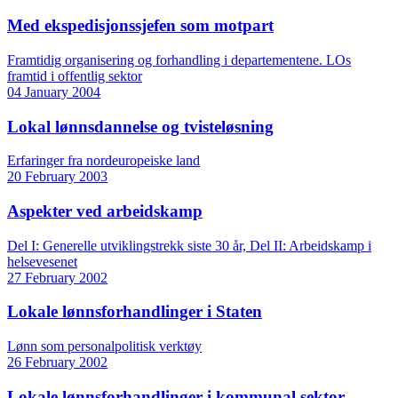
Med ekspedisjonssjefen som motpart
Framtidig organisering og forhandling i departementene. LOs
framtid i offentlig sektor
04 January 2004
Lokal lønnsdannelse og tvisteløsning
Erfaringer fra nordeuropeiske land
20 February 2003
Aspekter ved arbeidskamp
Del I: Generelle utviklingstrekk siste 30 år, Del II: Arbeidskamp i
helsevesenet
27 February 2002
Lokale lønnsforhandlinger i Staten
Lønn som personalpolitisk verktøy
26 February 2002
Lokale lønnsforhandlinger i kommunal sektor