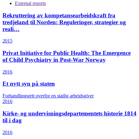
External reports
Rekruttering av kompetansearbeidskraft fra
tredjeland til Norden: Reguleringer, strategier og
reali…
2015
Privat Initiative for Public Health: The Emergence
of Child Psychiatry in Post-War Norway
2016
Et nytt syn på staten
Forhandlingsrett overfor en statlig arbeidsgiver
2016
Kirke- og undervisningsdepartementets historie 1814
til i dag
2016