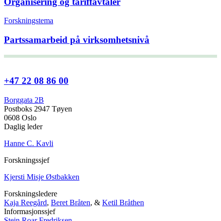
Organisering og tariffavtaler
Forskningstema
Partssamarbeid på virksomhetsnivå
+47 22 08 86 00
Borggata 2B
Postboks 2947 Tøyen
0608 Oslo
Daglig leder
Hanne C. Kavli
Forskningssjef
Kjersti Misje Østbakken
Forskningsledere
Kaja Reegård
,
Beret Bråten
, &
Ketil Bråthen
Informasjonssjef
Stein Roar Fredriksen