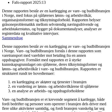
Fafo-rapport 2025:13
Denne rapporten består av en kartlegging av vare- og budbilbransjen
i Norge, med fokus på sjåførenes lønns- og arbeidsvilkår,
organisasjonsformer og tilknytningsforhold. Rapporten belyser
gråsoneproblematikk mellom selvstendig næringsdrivende og
arbeidstakerstatus, og bygger på dokumentanalyser, analyser av
registerdata og kvalitative intervjuer.
Sammendrag
Denne rapporten består av en kartlegging av vare- og budbilbransjen
i Norge. Vare- og budbilbransjen forstås i denne rapporten som
varetransport med varebiler mot betaling fra en annen
oppdragsgiver. Formålet med rapporten er å styrke
kunnskapsgrunnlaget om sjåførene, deres tilknytningsformer og
lønns- og arbeidsvilkår i vare- og budbilbransjen. Rapporten er
strukturert rundt tre hovedtemaer:
en kartlegging av aktører og tjenester i bransjen
en vurdering av lønns- og arbeidsvilkårene til sjåførene
en analyse av arbeids- og oppdragsforholdene
Vare- og budbilbransjen er et krevende segment å kartlegge, både
fordi bedrifter og personer som opererer i bransjen dels driver med
flere ulike aktiviteter samtidig, og fordi bransjen vanskelig lar seg