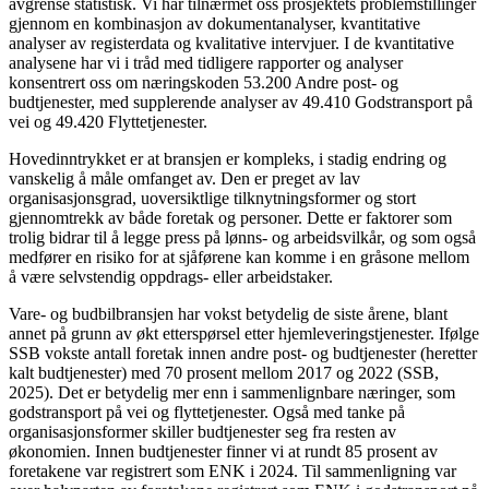
avgrense statistisk. Vi har tilnærmet oss prosjektets problemstillinger
gjennom en kombinasjon av dokumentanalyser, kvantitative
analyser av registerdata og kvalitative intervjuer. I de kvantitative
analysene har vi i tråd med tidligere rapporter og analyser
konsentrert oss om næringskoden 53.200 Andre post- og
budtjenester, med supplerende analyser av 49.410 Godstransport på
vei og 49.420 Flyttetjenester.
Hovedinntrykket er at bransjen er kompleks, i stadig endring og
vanskelig å måle omfanget av. Den er preget av lav
organisasjonsgrad, uoversiktlige tilknytningsformer og stort
gjennomtrekk av både foretak og personer. Dette er faktorer som
trolig bidrar til å legge press på lønns- og arbeidsvilkår, og som også
medfører en risiko for at sjåførene kan komme i en gråsone mellom
å være selvstendig oppdrags- eller arbeidstaker.
Vare- og budbilbransjen har vokst betydelig de siste årene, blant
annet på grunn av økt etterspørsel etter hjemleveringstjenester. Ifølge
SSB vokste antall foretak innen andre post- og budtjenester (heretter
kalt budtjenester) med 70 prosent mellom 2017 og 2022 (SSB,
2025). Det er betydelig mer enn i sammenlignbare næringer, som
godstransport på vei og flyttetjenester. Også med tanke på
organisasjonsformer skiller budtjenester seg fra resten av
økonomien. Innen budtjenester finner vi at rundt 85 prosent av
foretakene var registrert som ENK i 2024. Til sammenligning var