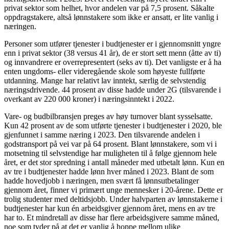
privat sektor som helhet, hvor andelen var på 7,5 prosent. Såkalte
oppdragstakere, altså lønnstakere som ikke er ansatt, er lite vanlig i
næringen.
Personer som utfører tjenester i budtjenester er i gjennomsnitt yngre
enn i privat sektor (38 versus 41 år), de er stort sett menn (åtte av ti)
og innvandrere er overrepresentert (seks av ti). Det vanligste er å ha
enten ungdoms- eller videregående skole som høyeste fullførte
utdanning. Mange har relativt lav inntekt, særlig de selvstendig
næringsdrivende. 44 prosent av disse hadde under 2G (tilsvarende i
overkant av 220 000 kroner) i næringsinntekt i 2022.
Vare- og budbilbransjen preges av høy turnover blant sysselsatte.
Kun 42 prosent av de som utførte tjenester i budtjenester i 2020, ble
gjenfunnet i samme næring i 2023. Den tilsvarende andelen i
godstransport på vei var på 64 prosent. Blant lønnstakere, som vi i
motsetning til selvstendige har muligheten til å følge gjennom hele
året, er det stor spredning i antall måneder med utbetalt lønn. Kun en
av tre i budtjenester hadde lønn hver måned i 2023. Blant de som
hadde hovedjobb i næringen, men svært få lønnsutbetalinger
gjennom året, finner vi primært unge mennesker i 20-årene. Dette er
trolig studenter med deltidsjobb. Under halvparten av lønnstakerne i
budtjenester har kun én arbeidsgiver gjennom året, mens en av tre
har to. Et mindretall av disse har flere arbeidsgivere samme måned,
noe som tyder på at det er vanlig å hoppe mellom ulike