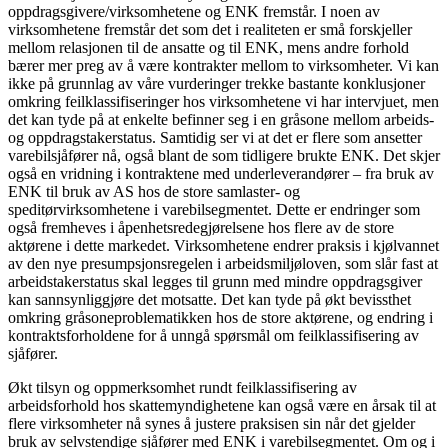
oppdragsgivere/virksomhetene og ENK fremstår. I noen av
virksomhetene fremstår det som det i realiteten er små forskjeller
mellom relasjonen til de ansatte og til ENK, mens andre forhold
bærer mer preg av å være kontrakter mellom to virksomheter. Vi kan
ikke på grunnlag av våre vurderinger trekke bastante konklusjoner
omkring feilklassifiseringer hos virksomhetene vi har intervjuet, men
det kan tyde på at enkelte befinner seg i en gråsone mellom arbeids-
og oppdragstakerstatus. Samtidig ser vi at det er flere som ansetter
varebilsjåfører nå, også blant de som tidligere brukte ENK. Det skjer
også en vridning i kontraktene med underleverandører – fra bruk av
ENK til bruk av AS hos de store samlaster- og
speditørvirksomhetene i varebilsegmentet. Dette er endringer som
også fremheves i åpenhetsredegjørelsene hos flere av de store
aktørene i dette markedet. Virksomhetene endrer praksis i kjølvannet
av den nye presumpsjonsregelen i arbeidsmiljøloven, som slår fast at
arbeidstakerstatus skal legges til grunn med mindre oppdragsgiver
kan sannsynliggjøre det motsatte. Det kan tyde på økt bevissthet
omkring gråsoneproblematikken hos de store aktørene, og endring i
kontraktsforholdene for å unngå spørsmål om feilklassifisering av
sjåfører.
Økt tilsyn og oppmerksomhet rundt feilklassifisering av
arbeidsforhold hos skattemyndighetene kan også være en årsak til at
flere virksomheter nå synes å justere praksisen sin når det gjelder
bruk av selvstendige sjåfører med ENK i varebilsegmentet. Om og i