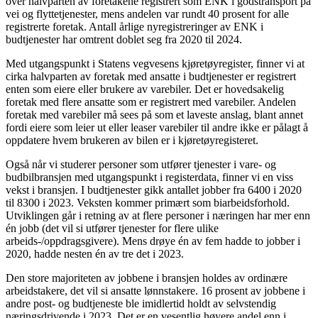
over halvparten av foretakene registrert som ENK i godstransport på
vei og flyttetjenester, mens andelen var rundt 40 prosent for alle
registrerte foretak. Antall årlige nyregistreringer av ENK i
budtjenester har omtrent doblet seg fra 2020 til 2024.
Med utgangspunkt i Statens vegvesens kjøretøyregister, finner vi at
cirka halvparten av foretak med ansatte i budtjenester er registrert
enten som eiere eller brukere av varebiler. Det er hovedsakelig
foretak med flere ansatte som er registrert med varebiler. Andelen
foretak med varebiler må sees på som et laveste anslag, blant annet
fordi eiere som leier ut eller leaser varebiler til andre ikke er pålagt å
oppdatere hvem brukeren av bilen er i kjøretøyregisteret.
Også når vi studerer personer som utfører tjenester i vare- og
budbilbransjen med utgangspunkt i registerdata, finner vi en viss
vekst i bransjen. I budtjenester gikk antallet jobber fra 6400 i 2020
til 8300 i 2023. Veksten kommer primært som biarbeidsforhold.
Utviklingen går i retning av at flere personer i næringen har mer enn
én jobb (det vil si utfører tjenester for flere ulike
arbeids-/oppdragsgivere). Mens drøye én av fem hadde to jobber i
2020, hadde nesten én av tre det i 2023.
Den store majoriteten av jobbene i bransjen holdes av ordinære
arbeidstakere, det vil si ansatte lønnstakere. 16 prosent av jobbene i
andre post- og budtjeneste ble imidlertid holdt av selvstendig
næringsdrivende i 2023. Det er en vesentlig høyere andel enn i