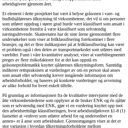
arbeidsgivere gjennom året.
Et element i dette prosjektet har vært å belyse gråsonen i vare- og
budbilsjåførenes tilknytning til virksomhetene, det vil si om personer
som utfører oppdrag i større grad burde vært klassifisert som ansatt i
virksomhetene fremfor å være klassifisert som selvstendig
næringsdrivende. Skatteetaten har de siste årene gjennomført flere
undersøkelser som viser at feilklassifisering forekommer i flere
bransjer, og det er flere indikasjoner på at feilklassifisering kan være
et problem også i den delen av transportmarkedet som utføres med
varebiler. Funn i våre kvantitative analyser, viser at varebilsegmentet
preges av flere risikofaktorer for at det kan oppstå en
gråsoneproblematikk knyttet sjåførenes tilknytningsform. Samtidig
indikerer rettspraksisen at vurderinger av om en person skal anses
som ansatt eller selvstendig krever inngående informasjon om
arbeidsforholdet, og baseres på konkrete vurderinger og avveining
av ulike forhold for hvert enkelt tilfelle.
På grunnlag av informasjonen fra de kvalitative intervjuene med de
åtte virksomhetslederne som opplyser at de bruker ENK og én sjåfør
som er selvstendig med ENK, gjør vi en vurdering knyttet opp mot
den arbeidsrettslige klassifiseringen, hvor arbeidsmiljøloven §1-8 (1)
fastsetter at «enhver som utfører arbeid for og underordnet en
annen» er å anse som arbeidstaker. Gjennomgangen viser at det er
stor variasjon i hvordan tilknytningsforholdene mellom