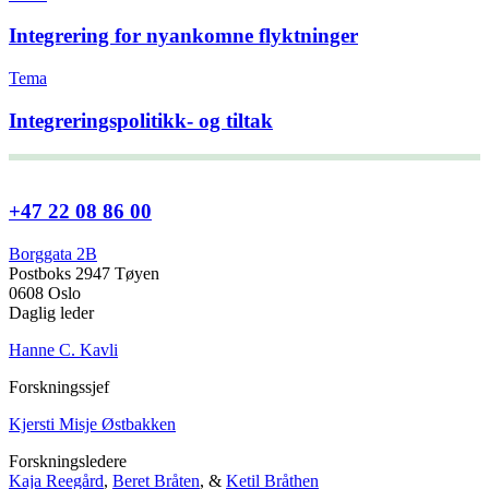
Integrering for nyankomne flyktninger
Tema
Integreringspolitikk- og tiltak
+47 22 08 86 00
Borggata 2B
Postboks 2947 Tøyen
0608 Oslo
Daglig leder
Hanne C. Kavli
Forskningssjef
Kjersti Misje Østbakken
Forskningsledere
Kaja Reegård
,
Beret Bråten
, &
Ketil Bråthen