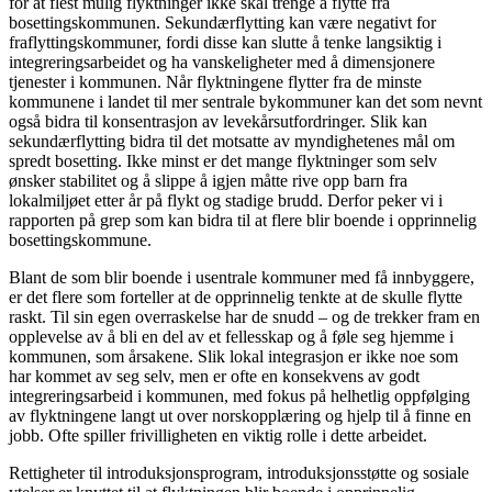
for at flest mulig flyktninger ikke skal trenge å flytte fra
bosettingskommunen. Sekundærflytting kan være negativt for
fraflyttingskommuner, fordi disse kan slutte å tenke langsiktig i
integreringsarbeidet og ha vanskeligheter med å dimensjonere
tjenester i kommunen. Når flyktningene flytter fra de minste
kommunene i landet til mer sentrale bykommuner kan det som nevnt
også bidra til konsentrasjon av levekårsutfordringer. Slik kan
sekundærflytting bidra til det motsatte av myndighetenes mål om
spredt bosetting. Ikke minst er det mange flyktninger som selv
ønsker stabilitet og å slippe å igjen måtte rive opp barn fra
lokalmiljøet etter år på flykt og stadige brudd. Derfor peker vi i
rapporten på grep som kan bidra til at flere blir boende i opprinnelig
bosettingskommune.
Blant de som blir boende i usentrale kommuner med få innbyggere,
er det flere som forteller at de opprinnelig tenkte at de skulle flytte
raskt. Til sin egen overraskelse har de snudd – og de trekker fram en
opplevelse av å bli en del av et fellesskap og å føle seg hjemme i
kommunen, som årsakene. Slik lokal integrasjon er ikke noe som
har kommet av seg selv, men er ofte en konsekvens av godt
integreringsarbeid i kommunen, med fokus på helhetlig oppfølging
av flyktningene langt ut over norskopplæring og hjelp til å finne en
jobb. Ofte spiller frivilligheten en viktig rolle i dette arbeidet.
Rettigheter til introduksjonsprogram, introduksjonsstøtte og sosiale