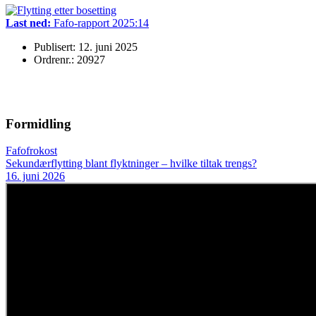
Last ned:
Fafo-rapport 2025:14
Publisert: 12. juni 2025
Ordrenr.: 20927
Formidling
Fafofrokost
Sekundærflytting blant flyktninger – hvilke tiltak trengs?
16. juni 2026