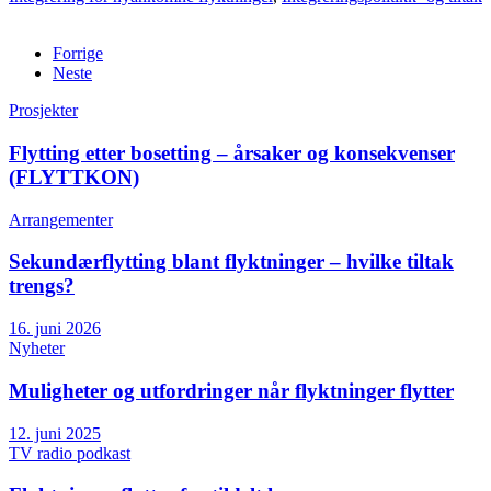
Forrige
Neste
Prosjekter
Flytting etter bosetting – årsaker og konsekvenser
(FLYTTKON)
Arrangementer
Sekundærflytting blant flyktninger – hvilke tiltak
trengs?
16. juni 2026
Nyheter
Muligheter og utfordringer når flyktninger flytter
12. juni 2025
TV radio podkast