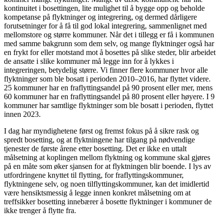
kontinuitet i bosettingen, lite mulighet til å bygge opp og beholde
kompetanse på flyktninger og integrering, og dermed dårligere
forutsetninger for å få til god lokal integrering, sammenlignet med
mellomstore og større kommuner. Når det i tillegg er få i kommunen
med samme bakgrunn som dem selv, og mange flyktninger også har
en frykt for eller motstand mot å bosettes på slike steder, blir arbeidet
de ansatte i slike kommuner må legge inn for å lykkes i
integreringen, betydelig større. Vi finner flere kommuner hvor alle
flyktninger som ble bosatt i perioden 2010–2016, har flyttet videre.
25 kommuner har en fraflyttingsandel på 90 prosent eller mer, mens
60 kommuner har en fraflyttingsandel på 80 prosent eller høyere. I 9
kommuner har samtlige flyktninger som ble bosatt i perioden, flyttet
innen 2023.
I dag har myndighetene først og fremst fokus på å sikre rask og
spredt bosetting, og at flyktningene har tilgang på nødvendige
tjenester de første årene etter bosetting. Det er ikke en uttalt
målsetning at koplingen mellom flyktning og kommune skal gjøres
på en måte som øker sjansen for at flyktningen blir boende. I lys av
utfordringene knyttet til flytting, for fraflyttingskommuner,
flyktningene selv, og noen tilflyttingskommuner, kan det imidlertid
være hensiktsmessig å legge innen konkret målsetning om at
treffsikker bosetting innebærer å bosette flyktninger i kommuner de
ikke trenger å flytte fra.