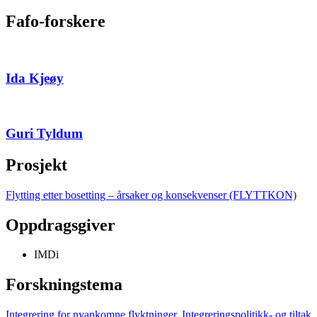
Fafo-forskere
Ida Kjeøy
Guri Tyldum
Prosjekt
Flytting etter bosetting – årsaker og konsekvenser (FLYTTKON)
Oppdragsgiver
IMDi
Forskningstema
Integrering for nyankomne flyktninger
,
Integreringspolitikk- og tiltak