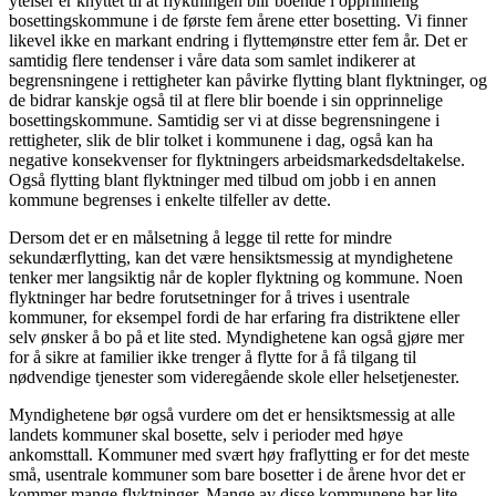
ytelser er knyttet til at flyktningen blir boende i opprinnelig
bosettingskommune i de første fem årene etter bosetting. Vi finner
likevel ikke en markant endring i flyttemønstre etter fem år. Det er
samtidig flere tendenser i våre data som samlet indikerer at
begrensningene i rettigheter kan påvirke flytting blant flyktninger, og
de bidrar kanskje også til at flere blir boende i sin opprinnelige
bosettingskommune. Samtidig ser vi at disse begrensningene i
rettigheter, slik de blir tolket i kommunene i dag, også kan ha
negative konsekvenser for flyktningers arbeidsmarkedsdeltakelse.
Også flytting blant flyktninger med tilbud om jobb i en annen
kommune begrenses i enkelte tilfeller av dette.
Dersom det er en målsetning å legge til rette for mindre
sekundærflytting, kan det være hensiktsmessig at myndighetene
tenker mer langsiktig når de kopler flyktning og kommune. Noen
flyktninger har bedre forutsetninger for å trives i usentrale
kommuner, for eksempel fordi de har erfaring fra distriktene eller
selv ønsker å bo på et lite sted. Myndighetene kan også gjøre mer
for å sikre at familier ikke trenger å flytte for å få tilgang til
nødvendige tjenester som videregående skole eller helsetjenester.
Myndighetene bør også vurdere om det er hensiktsmessig at alle
landets kommuner skal bosette, selv i perioder med høye
ankomsttall. Kommuner med svært høy fraflytting er for det meste
små, usentrale kommuner som bare bosetter i de årene hvor det er
kommer mange flyktninger. Mange av disse kommunene har lite