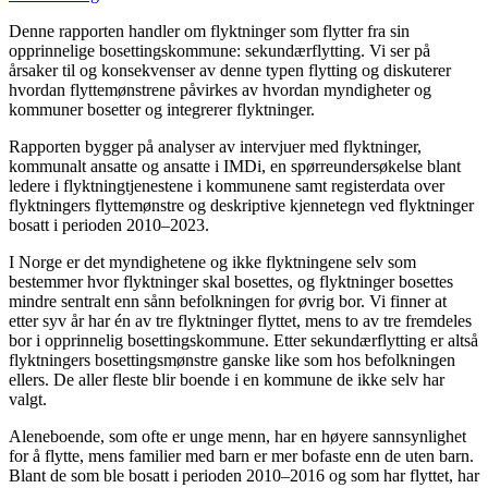
Denne rapporten handler om flyktninger som flytter fra sin
opprinnelige bosettingskommune: sekundærflytting. Vi ser på
årsaker til og konsekvenser av denne typen flytting og diskuterer
hvordan flyttemønstrene påvirkes av hvordan myndigheter og
kommuner bosetter og integrerer flyktninger.
Rapporten bygger på analyser av intervjuer med flyktninger,
kommunalt ansatte og ansatte i IMDi, en spørreundersøkelse blant
ledere i flyktningtjenestene i kommunene samt registerdata over
flyktningers flyttemønstre og deskriptive kjennetegn ved flyktninger
bosatt i perioden 2010–2023.
I Norge er det myndighetene og ikke flyktningene selv som
bestemmer hvor flyktninger skal bosettes, og flyktninger bosettes
mindre sentralt enn sånn befolkningen for øvrig bor. Vi finner at
etter syv år har én av tre flyktninger flyttet, mens to av tre fremdeles
bor i opprinnelig bosettingskommune. Etter sekundærflytting er altså
flyktningers bosettingsmønstre ganske like som hos befolkningen
ellers. De aller fleste blir boende i en kommune de ikke selv har
valgt.
Aleneboende, som ofte er unge menn, har en høyere sannsynlighet
for å flytte, mens familier med barn er mer bofaste enn de uten barn.
Blant de som ble bosatt i perioden 2010–2016 og som har flyttet, har