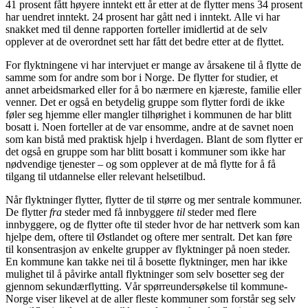
41 prosent fått høyere inntekt ett år etter at de flytter mens 34 prosent
har uendret inntekt. 24 prosent har gått ned i inntekt. Alle vi har
snakket med til denne rapporten forteller imidlertid at de selv
opplever at de overordnet sett har fått det bedre etter at de flyttet.
For flyktningene vi har intervjuet er mange av årsakene til å flytte de
samme som for andre som bor i Norge. De flytter for studier, et
annet arbeidsmarked eller for å bo nærmere en kjæreste, familie eller
venner. Det er også en betydelig gruppe som flytter fordi de ikke
føler seg hjemme eller mangler tilhørighet i kommunen de har blitt
bosatt i. Noen forteller at de var ensomme, andre at de savnet noen
som kan bistå med praktisk hjelp i hverdagen. Blant de som flytter er
det også en gruppe som har blitt bosatt i kommuner som ikke har
nødvendige tjenester – og som opplever at de må flytte for å få
tilgang til utdannelse eller relevant helsetilbud.
Når flyktninger flytter, flytter de til større og mer sentrale kommuner.
De flytter
fra
steder med få innbyggere
til
steder med flere
innbyggere, og de flytter ofte til steder hvor de har nettverk som kan
hjelpe dem, oftere til Østlandet og oftere mer sentralt. Det kan føre
til konsentrasjon av enkelte grupper av flyktninger på noen steder.
En kommune kan takke nei til å bosette flyktninger, men har ikke
mulighet til å påvirke antall flyktninger som selv bosetter seg der
gjennom sekundærflytting. Vår spørreundersøkelse til kommune-
Norge viser likevel at de aller fleste kommuner som forstår seg selv