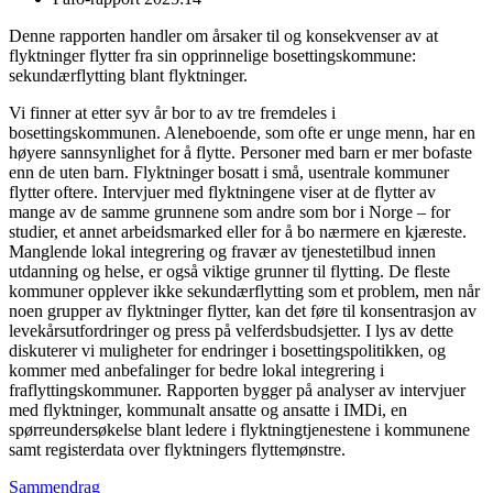
Denne rapporten handler om årsaker til og konsekvenser av at
flyktninger flytter fra sin opprinnelige bosettingskommune:
sekundærflytting blant flyktninger.
Vi finner at etter syv år bor to av tre fremdeles i
bosettingskommunen. Aleneboende, som ofte er unge menn, har en
høyere sannsynlighet for å flytte. Personer med barn er mer bofaste
enn de uten barn. Flyktninger bosatt i små, usentrale kommuner
flytter oftere. Intervjuer med flyktningene viser at de flytter av
mange av de samme grunnene som andre som bor i Norge – for
studier, et annet arbeidsmarked eller for å bo nærmere en kjæreste.
Manglende lokal integrering og fravær av tjenestetilbud innen
utdanning og helse, er også viktige grunner til flytting. De fleste
kommuner opplever ikke sekundærflytting som et problem, men når
noen grupper av flyktninger flytter, kan det føre til konsentrasjon av
levekårsutfordringer og press på velferdsbudsjetter. I lys av dette
diskuterer vi muligheter for endringer i bosettingspolitikken, og
kommer med anbefalinger for bedre lokal integrering i
fraflyttingskommuner. Rapporten bygger på analyser av intervjuer
med flyktninger, kommunalt ansatte og ansatte i IMDi, en
spørreundersøkelse blant ledere i flyktningtjenestene i kommunene
samt registerdata over flyktningers flyttemønstre.
Sammendrag