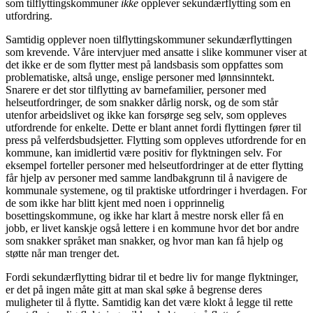
som tilflyttingskommuner
ikke
opplever sekundærflytting som en
utfordring.
Samtidig opplever noen tilflyttingskommuner sekundærflyttingen
som krevende. Våre intervjuer med ansatte i slike kommuner viser at
det ikke er de som flytter mest på landsbasis som oppfattes som
problematiske, altså unge, enslige personer med lønnsinntekt.
Snarere er det stor tilflytting av barnefamilier, personer med
helseutfordringer, de som snakker dårlig norsk, og de som står
utenfor arbeidslivet og ikke kan forsørge seg selv, som oppleves
utfordrende for enkelte. Dette er blant annet fordi flyttingen fører til
press på velferdsbudsjetter. Flytting som oppleves utfordrende for en
kommune, kan imidlertid være positiv for flyktningen selv. For
eksempel forteller personer med helseutfordringer at de etter flytting
får hjelp av personer med samme landbakgrunn til å navigere de
kommunale systemene, og til praktiske utfordringer i hverdagen. For
de som ikke har blitt kjent med noen i opprinnelig
bosettingskommune, og ikke har klart å mestre norsk eller få en
jobb, er livet kanskje også lettere i en kommune hvor det bor andre
som snakker språket man snakker, og hvor man kan få hjelp og
støtte når man trenger det.
Fordi sekundærflytting bidrar til et bedre liv for mange flyktninger,
er det på ingen måte gitt at man skal søke å begrense deres
muligheter til å flytte. Samtidig kan det være klokt å legge til rette