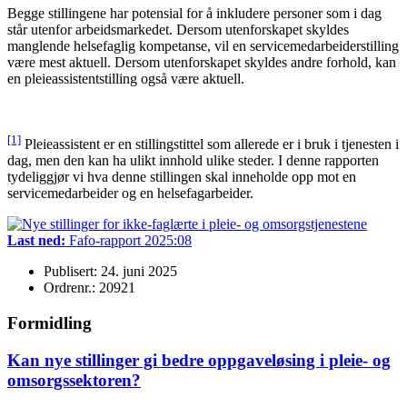
Begge stillingene har potensial for å inkludere personer som i dag
står utenfor arbeidsmarkedet. Dersom utenforskapet skyldes
manglende helsefaglig kompetanse, vil en servicemedarbeiderstilling
være mest aktuell. Dersom utenforskapet skyldes andre forhold, kan
en pleieassistentstilling også være aktuell.
[1]
Pleieassistent er en stillingstittel som allerede er i bruk i tjenesten i
dag, men den kan ha ulikt innhold ulike steder. I denne rapporten
tydeliggjør vi hva denne stillingen skal inneholde opp mot en
servicemedarbeider og en helsefagarbeider.
Last ned:
Fafo-rapport 2025:08
Publisert: 24. juni 2025
Ordrenr.: 20921
Formidling
Kan nye stillinger gi bedre oppgaveløsing i pleie- og
omsorgssektoren?