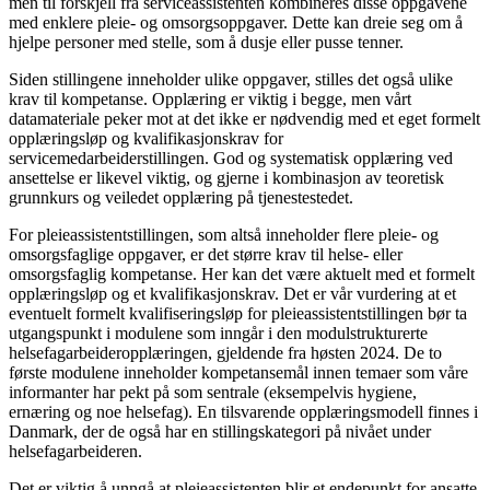
men til forskjell fra serviceassistenten kombineres disse oppgavene
med enklere pleie- og omsorgsoppgaver. Dette kan dreie seg om å
hjelpe personer med stelle, som å dusje eller pusse tenner.
Siden stillingene inneholder ulike oppgaver, stilles det også ulike
krav til kompetanse. Opplæring er viktig i begge, men vårt
datamateriale peker mot at det ikke er nødvendig med et eget formelt
opplæringsløp og kvalifikasjonskrav for
servicemedarbeiderstillingen. God og systematisk opplæring ved
ansettelse er likevel viktig, og gjerne i kombinasjon av teoretisk
grunnkurs og veiledet opplæring på tjenestestedet.
For pleieassistentstillingen, som altså inneholder flere pleie- og
omsorgsfaglige oppgaver, er det større krav til helse- eller
omsorgsfaglig kompetanse. Her kan det være aktuelt med et formelt
opplæringsløp og et kvalifikasjonskrav. Det er vår vurdering at et
eventuelt formelt kvalifiseringsløp for pleieassistentstillingen bør ta
utgangspunkt i modulene som inngår i den modulstrukturerte
helsefagarbeideropplæringen, gjeldende fra høsten 2024. De to
første modulene inneholder kompetansemål innen temaer som våre
informanter har pekt på som sentrale (eksempelvis hygiene,
ernæring og noe helsefag). En tilsvarende opplæringsmodell finnes i
Danmark, der de også har en stillingskategori på nivået under
helsefagarbeideren.
Det er viktig å unngå at pleieassistenten blir et endepunkt for ansatte