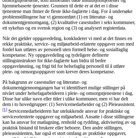
omsorgstjenestene, som innbefatter både institusjonstjenester og
hjemmebaserte tjenester. Grunnen til dette er at det er i disse
tjenestene man finner de fleste ikke-faglærte i dag. For å undersøke
problemstillingene har vi gjennomført (1) en litteratur- og
dokumentgjennomgang, (2) kvalitative casestudier i seks kommuner,
ett sykehus og en svensk region og (3) og analysert registerdata.
Når det gjelder oppgavedeling, konkluderer vi med at det finnes en
rekke praktiske, service- og miljøarbeid-relaterte oppgaver som med
fordel kan utføres av personell uten formell helse- og sosialfaglig
kompetanse. Ny oppgavedeling og tydeligere definerte
stillingsinstrukser for ikke-faglærte kan bidra til bedre
oppgaveløsning, og frigi tid for helsefaglig personell til å utføre
pleie- og omsorgsoppgaver som krever deres kompetanse.
På bakgrunn av casestudier og litteratur- og
dokumentgjennomgangen har vi identifisert mulige stillinger på
nivået under helsefagarbeideren i pleie- og omsorgstjenestene i dag.
Disse har ulike navn eller titler i ulike kommuner, men vi har delt
dem i to hovedgrupper: (1) Servicemedarbeider og (2) Pleieassistent.
[1]
Servicemedarbeideren har utelukkende ansvar for praktiske og
serviceorienterte oppgaver og miljøarbeid. Ansatte i disse stillingene
kan ha ansvar for matlagning, renhold og rydding, aktivisering av og
praktisk bistand til brukere eller beboere. Den andre stillingen,
pleieassistenten, har også et stort omfang av praktiske oppgaver,