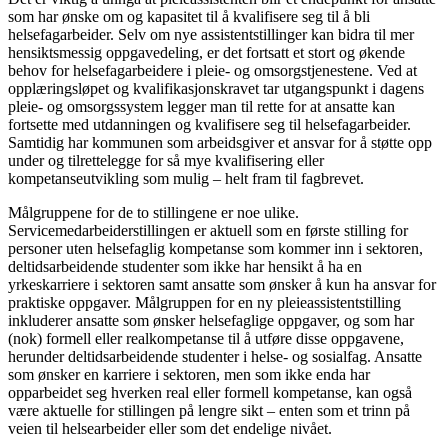
som har ønske om og kapasitet til å kvalifisere seg til å bli
helsefagarbeider. Selv om nye assistentstillinger kan bidra til mer
hensiktsmessig oppgavedeling, er det fortsatt et stort og økende
behov for helsefagarbeidere i pleie- og omsorgstjenestene. Ved at
opplæringsløpet og kvalifikasjonskravet tar utgangspunkt i dagens
pleie- og omsorgssystem legger man til rette for at ansatte kan
fortsette med utdanningen og kvalifisere seg til helsefagarbeider.
Samtidig har kommunen som arbeidsgiver et ansvar for å støtte opp
under og tilrettelegge for så mye kvalifisering eller
kompetanseutvikling som mulig – helt fram til fagbrevet.
Målgruppene for de to stillingene er noe ulike.
Servicemedarbeiderstillingen er aktuell som en første stilling for
personer uten helsefaglig kompetanse som kommer inn i sektoren,
deltidsarbeidende studenter som ikke har hensikt å ha en
yrkeskarriere i sektoren samt ansatte som ønsker å kun ha ansvar for
praktiske oppgaver. Målgruppen for en ny pleieassistentstilling
inkluderer ansatte som ønsker helsefaglige oppgaver, og som har
(nok) formell eller realkompetanse til å utføre disse oppgavene,
herunder deltidsarbeidende studenter i helse- og sosialfag. Ansatte
som ønsker en karriere i sektoren, men som ikke enda har
opparbeidet seg hverken real eller formell kompetanse, kan også
være aktuelle for stillingen på lengre sikt – enten som et trinn på
veien til helsearbeider eller som det endelige nivået.