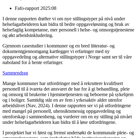
Fafo-rapport 2025:08
I denne rapporten drøfter vi om nye stillingstyper på nivå under
helsefagarbeideren kan bidra til bedre oppgaveløsning og bruk av
helsefaglig kompetanse, mer personell i helse- og omsorgstjenestene
og økt arbeidsinkludering.
Gjennom casestudier i kommuner og en bred litteratur- og
dokumentgjennomgang kartlegger vi erfaringer med ny
oppgavedeling og alternative stillingstyper i Norge samt ser til våre
naboland for å hente erfaringer.
Sammendrag
Mange kommuner har utfordringer med å rekruttere kvalifisert
personell til å ivareta det ansvaret de har for å gi behandling, pleie
og omsorg til brukerne i hjemmetjenesten og beboerne på sykehjem
og i boliger. Samtidig står en av fem i yrkesaktiv alder utenfor
arbeidslivet (Nav, 2024). I denne rapporten ser vi på utfordringene
med mangel på personell, uhensiktsmessig oppgavedeling og
utenforskap i sammenheng, og vurderer om en ny stilling på nivået
under helsefagarbeideren kan bidra til å løse utfordringene.
I prosjektet har vi først og fremst undersøkt de kommunale pleie- og