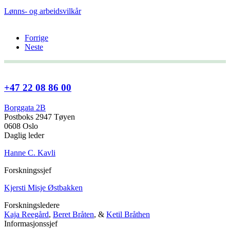
Lønns- og arbeidsvilkår
Forrige
Neste
+47 22 08 86 00
Borggata 2B
Postboks 2947 Tøyen
0608 Oslo
Daglig leder
Hanne C. Kavli
Forskningssjef
Kjersti Misje Østbakken
Forskningsledere
Kaja Reegård
,
Beret Bråten
, &
Ketil Bråthen
Informasjonssjef