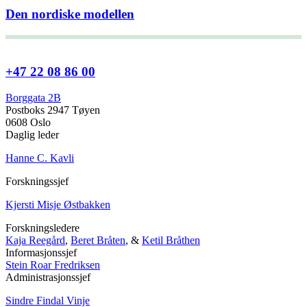
Den nordiske modellen
+47 22 08 86 00
Borggata 2B
Postboks 2947 Tøyen
0608 Oslo
Daglig leder
Hanne C. Kavli
Forskningssjef
Kjersti Misje Østbakken
Forskningsledere
Kaja Reegård
,
Beret Bråten
, &
Ketil Bråthen
Informasjonssjef
Stein Roar Fredriksen
Administrasjonssjef
Sindre Findal Vinje