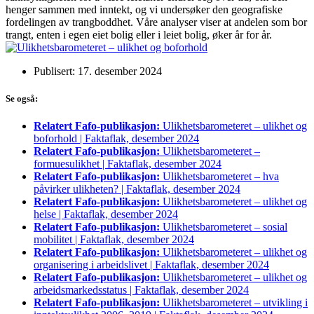
henger sammen med inntekt, og vi undersøker den geografiske
fordelingen av trangboddhet. Våre analyser viser at andelen som bor
trangt, enten i egen eiet bolig eller i leiet bolig, øker år for år.
Publisert: 17. desember 2024
Se også:
Relatert Fafo-publikasjon:
Ulikhetsbarometeret – ulikhet og
boforhold | Faktaflak, desember 2024
Relatert Fafo-publikasjon:
Ulikhetsbarometeret –
formuesulikhet | Faktaflak, desember 2024
Relatert Fafo-publikasjon:
Ulikhetsbarometeret – hva
påvirker ulikheten? | Faktaflak, desember 2024
Relatert Fafo-publikasjon:
Ulikhetsbarometeret – ulikhet og
helse | Faktaflak, desember 2024
Relatert Fafo-publikasjon:
Ulikhetsbarometeret – sosial
mobilitet | Faktaflak, desember 2024
Relatert Fafo-publikasjon:
Ulikhetsbarometeret – ulikhet og
organisering i arbeidslivet | Faktaflak, desember 2024
Relatert Fafo-publikasjon:
Ulikhetsbarometeret – ulikhet og
arbeidsmarkedsstatus | Faktaflak, desember 2024
Relatert Fafo-publikasjon:
Ulikhetsbarometeret – utvikling i