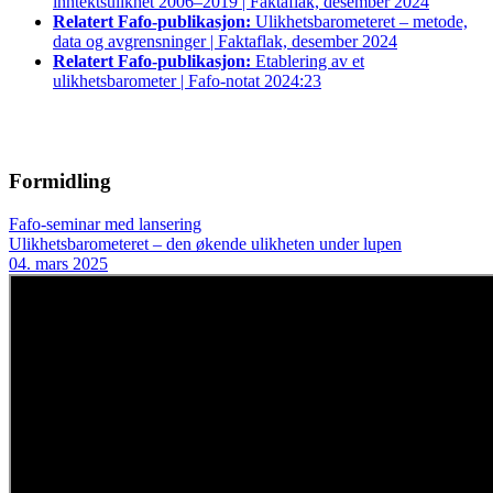
inntektsulikhet 2006–2019 | Faktaflak, desember 2024
Relatert Fafo-publikasjon:
Ulikhetsbarometeret – metode,
data og avgrensninger | Faktaflak, desember 2024
Relatert Fafo-publikasjon:
Etablering av et
ulikhetsbarometer | Fafo-notat 2024:23
Formidling
Fafo-seminar med lansering
Ulikhetsbarometeret – den økende ulikheten under lupen
04. mars 2025