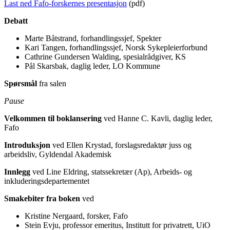
Last ned Fafo-forskernes presentasjon
(pdf)
Debatt
Marte Båtstrand, forhandlingssjef, Spekter
Kari Tangen, forhandlingssjef, Norsk Sykepleierforbund
Cathrine Gundersen Walding, spesialrådgiver, KS
Pål Skarsbak, daglig leder, LO Kommune
Spørsmål
fra salen
Pause
Velkommen
til boklansering
ved Hanne C. Kavli, daglig leder,
Fafo
Introduksjon
ved Ellen Krystad, forslagsredaktør juss og
arbeidsliv, Gyldendal Akademisk
Innlegg
ved Line Eldring, statssekretær (Ap), Arbeids- og
inkluderingsdepartementet
Smakebiter fra boken
ved
Kristine Nergaard, forsker, Fafo
Stein Evju, professor emeritus, Institutt for privatrett, UiO