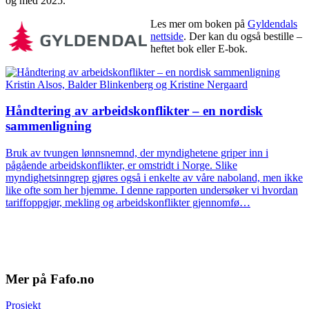
og med 2025.
Les mer om boken på
Gyldendals
nettside
. Der kan du også bestille –
heftet bok eller E-bok.
Kristin Alsos, Balder Blinkenberg og Kristine Nergaard
Håndtering av arbeidskonflikter – en nordisk
sammenligning
Bruk av tvungen lønnsnemnd, der myndighetene griper inn i
pågående arbeidskonflikter, er omstridt i Norge. Slike
myndighetsinngrep gjøres også i enkelte av våre naboland, men ikke
like ofte som her hjemme. I denne rapporten undersøker vi hvordan
tariffoppgjør, mekling og arbeidskonflikter gjennomfø…
Mer på Fafo.no
Prosjekt