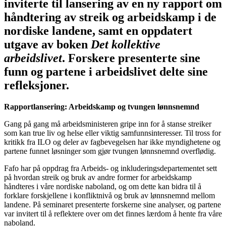
inviterte til lansering av en ny rapport om
håndtering av streik og arbeidskamp i de
nordiske landene, samt en oppdatert
utgave av boken
Det kollektive
arbeidslivet
. Forskere presenterte sine
funn og partene i arbeidslivet delte sine
refleksjoner.
Rapportlansering: Arbeidskamp og tvungen lønnsnemnd
Gang på gang må arbeidsministeren gripe inn for å stanse streiker
som kan true liv og helse eller viktig samfunnsinteresser. Til tross for
kritikk fra ILO og deler av fagbevegelsen har ikke myndighetene og
partene funnet løsninger som gjør tvungen lønnsnemnd overflødig.
Fafo har på oppdrag fra Arbeids- og inkluderingsdepartementet sett
på hvordan streik og bruk av andre former for arbeidskamp
håndteres i våre nordiske naboland, og om dette kan bidra til å
forklare forskjellene i konfliktnivå og bruk av lønnsnemnd mellom
landene. På seminaret presenterte forskerne sine analyser, og partene
var invitert til å reflektere over om det finnes lærdom å hente fra våre
naboland.