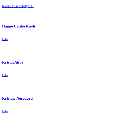
Institutt for privatrett, UiO
Hanne Cecilie Kavli
Fafo
Kristin Alsos
Fafo
Kristine Nergaard
Fafo