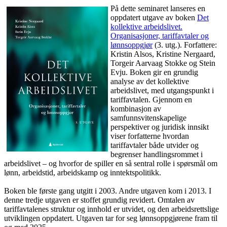
På dette seminaret lanseres en
oppdatert utgave av boken
Det
kollektive arbeidslivet.
Organisasjoner, tariffavtaler og
lønnsoppgjør
(3. utg.). Forfattere:
Kristin Alsos, Kristine Nergaard,
Torgeir Aarvaag Stokke og Stein
Evju. Boken gir en grundig
analyse av det kollektive
arbeidslivet, med utgangspunkt i
tariffavtalen. Gjennom en
kombinasjon av
samfunnsvitenskapelige
perspektiver og juridisk innsikt
viser forfatterne hvordan
tariffavtaler både utvider og
begrenser handlingsrommet i
arbeidslivet – og hvorfor de spiller en så sentral rolle i spørsmål om
lønn, arbeidstid, arbeidskamp og inntektspolitikk.
Boken ble første gang utgitt i 2003. Andre utgaven kom i 2013. I
denne tredje utgaven er stoffet grundig revidert. Omtalen av
tariffavtalenes struktur og innhold er utvidet, og den arbeidsrettslige
utviklingen oppdatert. Utgaven tar for seg lønnsoppgjørene fram til