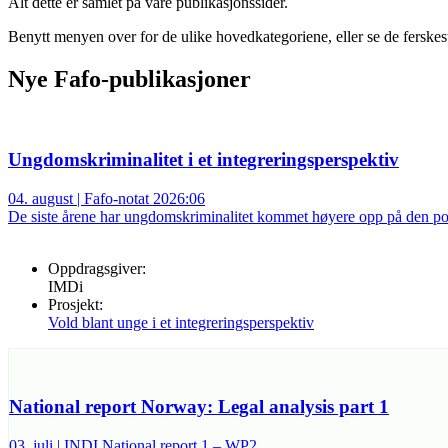
Alt dette er samlet på våre publikasjonssider.
Benytt menyen over for de ulike hovedkategoriene, eller se de ferske
Nye Fafo-publikasjoner
Ungdomskriminalitet i et integreringsperspektiv
04. august | Fafo-notat 2026:06
De siste årene har ungdomskriminalitet kommet høyere opp på den polit
Oppdragsgiver:
IMDi
Prosjekt:
Vold blant unge i et integreringsperspektiv
National report Norway: Legal analysis part 1
03. juli | INDI National report 1 – WP2