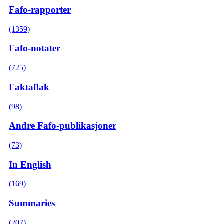
Fafo-rapporter
(1359)
Fafo-notater
(725)
Faktaflak
(98)
Andre Fafo-publikasjoner
(73)
In English
(169)
Summaries
(207)