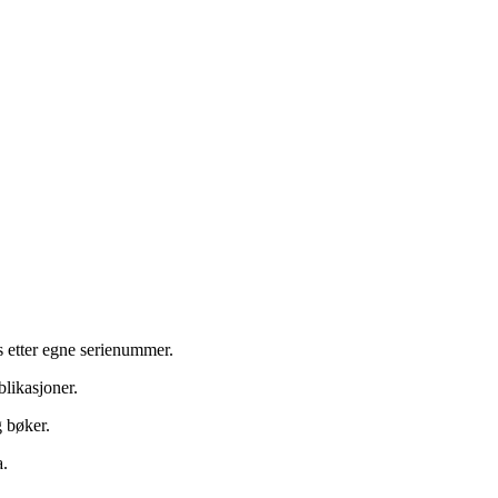
es etter egne serienummer.
blikasjoner.
g bøker.
a.