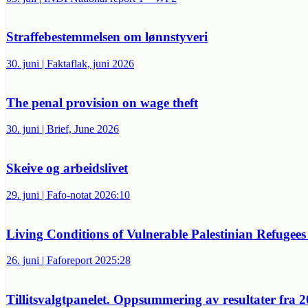
Straffebestemmelsen om lønnstyveri
30. juni | Faktaflak, juni 2026
The penal provision on wage theft
30. juni | Brief, June 2026
Skeive og arbeidslivet
29. juni | Fafo-notat 2026:10
Living Conditions of Vulnerable Palestinian Refugees
26. juni | Faforeport 2025:28
Tillitsvalgtpanelet. Oppsummering av resultater fra 