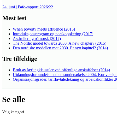
24. juni | Fafo-rapport 2026:22
Mest lest
When poverty meets affluence (2015)
Introduksjonsprogram og norskopplæring (2017)
Assimilering på norsk (2017)
The Nordic model towards 2030. A new chapter? (2015)
Den nordiske modellen mot 2030. Et nytt kapittel? (2014)
Tre tilfeldige
Bruk av lærlingklausuler ved offentlige anskaffelser (2014)
Utdanningsforbundets medlemsundersøkelse 2004. Kortversjon
Organisasjonsgrader, tariffavtaledekning og arbeidskonflikter 
Se alle
Velg kategori