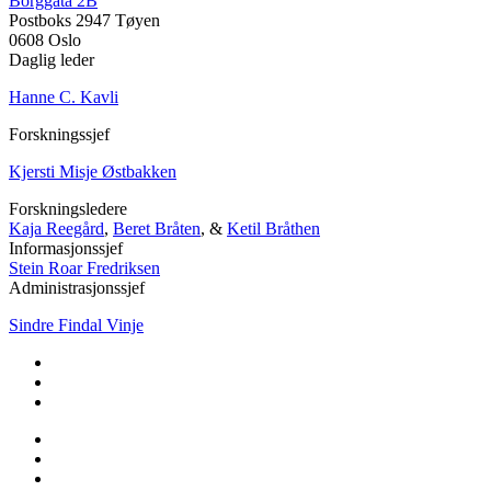
Borggata 2B
Postboks 2947 Tøyen
0608 Oslo
Daglig leder
Hanne C. Kavli
Forskningssjef
Kjersti Misje Østbakken
Forskningsledere
Kaja Reegård
,
Beret Bråten
, &
Ketil Bråthen
Informasjonssjef
Stein Roar Fredriksen
Administrasjonssjef
Sindre Findal Vinje