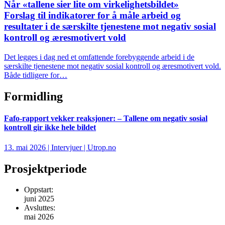
Når «tallene sier lite om virkelighetsbildet»
Forslag til indikatorer for å måle arbeid og
resultater i de særskilte tjenestene mot negativ sosial
kontroll og æresmotivert vold
Det legges i dag ned et omfattende forebyggende arbeid i de
særskilte tjenestene mot negativ sosial kontroll og æresmotivert vold.
Både tidligere for…
Formidling
Fafo-rapport vekker reaksjoner: – Tallene om negativ sosial
kontroll gir ikke hele bildet
13. mai 2026 | Intervjuer | Utrop.no
Prosjektperiode
Oppstart:
juni 2025
Avsluttes:
mai 2026