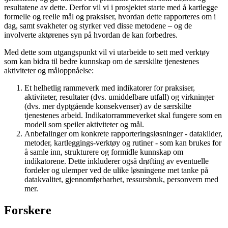
resultatene av dette. Derfor vil vi i prosjektet starte med å kartlegge
formelle og reelle mål og praksiser, hvordan dette rapporteres om i
dag, samt svakheter og styrker ved disse metodene – og de
involverte aktørenes syn på hvordan de kan forbedres.
Med dette som utgangspunkt vil vi utarbeide to sett med verktøy
som kan bidra til bedre kunnskap om de særskilte tjenestenes
aktiviteter og måloppnåelse:
Et helhetlig rammeverk med indikatorer for praksiser,
aktiviteter, resultater (dvs. umiddelbare utfall) og virkninger
(dvs. mer dyptgående konsekvenser) av de særskilte
tjenestenes arbeid. Indikatorrammeverket skal fungere som en
modell som speiler aktiviteter og mål.
Anbefalinger om konkrete rapporteringsløsninger - datakilder,
metoder, kartleggings-verktøy og rutiner - som kan brukes for
å samle inn, strukturere og formidle kunnskap om
indikatorene. Dette inkluderer også drøfting av eventuelle
fordeler og ulemper ved de ulike løsningene met tanke på
datakvalitet, gjennomførbarhet, ressursbruk, personvern med
mer.
Forskere