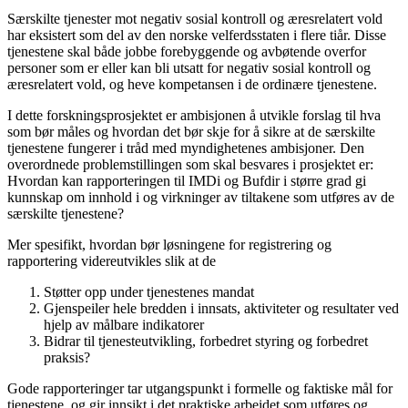
Særskilte tjenester mot negativ sosial kontroll og æresrelatert vold
har eksistert som del av den norske velferdsstaten i flere tiår. Disse
tjenestene skal både jobbe forebyggende og avbøtende overfor
personer som er eller kan bli utsatt for negativ sosial kontroll og
æresrelatert vold, og heve kompetansen i de ordinære tjenestene.
I dette forskningsprosjektet er ambisjonen å utvikle forslag til hva
som bør måles og hvordan det bør skje for å sikre at de særskilte
tjenestene fungerer i tråd med myndighetenes ambisjoner. Den
overordnede problemstillingen som skal besvares i prosjektet er:
Hvordan kan rapporteringen til IMDi og Bufdir i større grad gi
kunnskap om innhold i og virkninger av tiltakene som utføres av de
særskilte tjenestene?
Mer spesifikt, hvordan bør løsningene for registrering og
rapportering videreutvikles slik at de
Støtter opp under tjenestenes mandat
Gjenspeiler hele bredden i innsats, aktiviteter og resultater ved
hjelp av målbare indikatorer
Bidrar til tjenesteutvikling, forbedret styring og forbedret
praksis?
Gode rapporteringer tar utgangspunkt i formelle og faktiske mål for
tjenestene, og gir innsikt i det praktiske arbeidet som utføres og