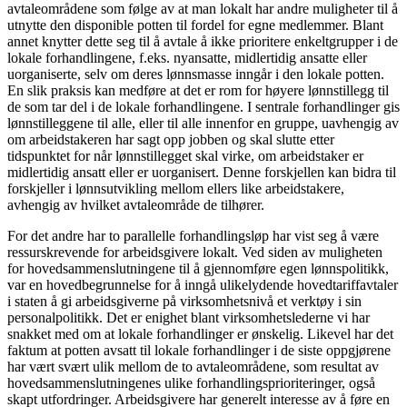
avtaleområdene som følge av at man lokalt har andre muligheter til å
utnytte den disponible potten til fordel for egne medlemmer. Blant
annet knytter dette seg til å avtale å ikke prioritere enkeltgrupper i de
lokale forhandlingene, f.eks. nyansatte, midlertidig ansatte eller
uorganiserte, selv om deres lønnsmasse inngår i den lokale potten.
En slik praksis kan medføre at det er rom for høyere lønnstillegg til
de som tar del i de lokale forhandlingene. I sentrale forhandlinger gis
lønnstilleggene til alle, eller til alle innenfor en gruppe, uavhengig av
om arbeidstakeren har sagt opp jobben og skal slutte etter
tidspunktet for når lønnstillegget skal virke, om arbeidstaker er
midlertidig ansatt eller er uorganisert. Denne forskjellen kan bidra til
forskjeller i lønnsutvikling mellom ellers like arbeidstakere,
avhengig av hvilket avtaleområde de tilhører.
For det andre har to parallelle forhandlingsløp har vist seg å være
ressurskrevende for arbeidsgivere lokalt. Ved siden av muligheten
for hovedsammenslutningene til å gjennomføre egen lønnspolitikk,
var en hovedbegrunnelse for å inngå ulikelydende hovedtariffavtaler
i staten å gi arbeidsgiverne på virksomhetsnivå et verktøy i sin
personalpolitikk. Det er enighet blant virksomhetslederne vi har
snakket med om at lokale forhandlinger er ønskelig. Likevel har det
faktum at potten avsatt til lokale forhandlinger i de siste oppgjørene
har vært svært ulik mellom de to avtaleområdene, som resultat av
hovedsammenslutningenes ulike forhandlingsprioriteringer, også
skapt utfordringer. Arbeidsgivere har generelt interesse av å føre en