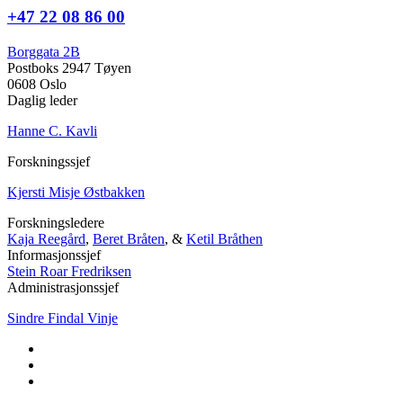
+47 22 08 86 00
Borggata 2B
Postboks 2947 Tøyen
0608 Oslo
Daglig leder
Hanne C. Kavli
Forskningssjef
Kjersti Misje Østbakken
Forskningsledere
Kaja Reegård
,
Beret Bråten
, &
Ketil Bråthen
Informasjonssjef
Stein Roar Fredriksen
Administrasjonssjef
Sindre Findal Vinje