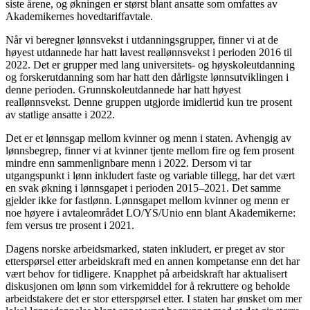
siste årene, og økningen er størst blant ansatte som omfattes av
Akademikernes hovedtariffavtale.
Når vi beregner lønnsvekst i utdanningsgrupper, finner vi at de
høyest utdannede har hatt lavest reallønnsvekst i perioden 2016 til
2022. Det er grupper med lang universitets- og høyskoleutdanning
og forskerutdanning som har hatt den dårligste lønnsutviklingen i
denne perioden. Grunnskoleutdannede har hatt høyest
reallønnsvekst. Denne gruppen utgjorde imidlertid kun tre prosent
av statlige ansatte i 2022.
Det er et lønnsgap mellom kvinner og menn i staten. Avhengig av
lønnsbegrep, finner vi at kvinner tjente mellom fire og fem prosent
mindre enn sammenlignbare menn i 2022. Dersom vi tar
utgangspunkt i lønn inkludert faste og variable tillegg, har det vært
en svak økning i lønnsgapet i perioden 2015–2021. Det samme
gjelder ikke for fastlønn. Lønnsgapet mellom kvinner og menn er
noe høyere i avtaleområdet LO/YS/Unio enn blant Akademikerne:
fem versus tre prosent i 2021.
Dagens norske arbeidsmarked, staten inkludert, er preget av stor
etterspørsel etter arbeidskraft med en annen kompetanse enn det har
vært behov for tidligere. Knapphet på arbeidskraft har aktualisert
diskusjonen om lønn som virkemiddel for å rekruttere og beholde
arbeidstakere det er stor etterspørsel etter. I staten har ønsket om mer