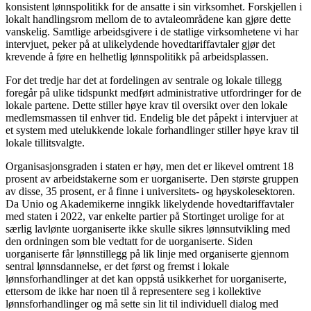
konsistent lønnspolitikk for de ansatte i sin virksomhet. Forskjellen i
lokalt handlingsrom mellom de to avtaleområdene kan gjøre dette
vanskelig. Samtlige arbeidsgivere i de statlige virksomhetene vi har
intervjuet, peker på at ulikelydende hovedtariffavtaler gjør det
krevende å føre en helhetlig lønnspolitikk på arbeidsplassen.
For det tredje har det at fordelingen av sentrale og lokale tillegg
foregår på ulike tidspunkt medført administrative utfordringer for de
lokale partene. Dette stiller høye krav til oversikt over den lokale
medlemsmassen til enhver tid. Endelig ble det påpekt i intervjuer at
et system med utelukkende lokale forhandlinger stiller høye krav til
lokale tillitsvalgte.
Organisasjonsgraden i staten er høy, men det er likevel omtrent 18
prosent av arbeidstakerne som er uorganiserte. Den største gruppen
av disse, 35 prosent, er å finne i universitets- og høyskolesektoren.
Da Unio og Akademikerne inngikk likelydende hovedtariffavtaler
med staten i 2022, var enkelte partier på Stortinget urolige for at
særlig lavlønte uorganiserte ikke skulle sikres lønnsutvikling med
den ordningen som ble vedtatt for de uorganiserte. Siden
uorganiserte får lønnstillegg på lik linje med organiserte gjennom
sentral lønnsdannelse, er det først og fremst i lokale
lønnsforhandlinger at det kan oppstå usikkerhet for uorganiserte,
ettersom de ikke har noen til å representere seg i kollektive
lønnsforhandlinger og må sette sin lit til individuell dialog med