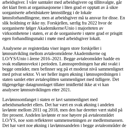
arbeidsgiver. I våre samtaler med arbeidsgivere og tillitsvalgte, går
det klart frem at organisasjonene i liten grad er opptatt av å sikre
uorganiserte arbeidstakere lønnstillegg i de lokale
lønnsforhandlingene, men at arbeidsgiver må ta ansvar for disse. En
slik holdning er ikke ny. Forskjellen, særlig fra 2022 hvor de
uorganiserte følger Akademikerne/Unio i majoriteten av
virksomhetene i staten, er at de uorganiserte i større grad er prisgitt
egen forhandlingsmakt i møte med arbeidsgiver lokalt.
Analysene av registerdata viser ingen store forskjeller i
lønnsutvikling mellom avtaleområdene Akademikerne og
LO/YS/Unio i årene 2016–2021. Begge avtaleområder hadde en
svak reallønnsvekst i perioden. Lønnsspredningen har økt svakt i
begge områder, men befinner seg på et moderat nivå sammenlignet
med privat sektor. Vi ser heller ingen økning i lønnsspredningen i
staten samlet etter avtalesplitten sammenlignet med tidligere. Det
tilgjengelige datagrunnlaget tillater imidlertid ikke at vi kan
analysere lønnsutviklingen etter 2021.
Lavlønnsomfanget i staten er lavt sammenlignet med
arbeidsmarkedet ellers. Det har vært en svak økning i andelen
lavlønte mellom 2011 og 2018, men den har deretter vært stabil på
fire prosent. Andelen lavlønte er noe høyere på avtaleområdet
LO/YS, noe som reflekterer sammensetningen av medlemsmassen.
Det har vært noe økning i lavlønnsandelen i begge avtaleområder de