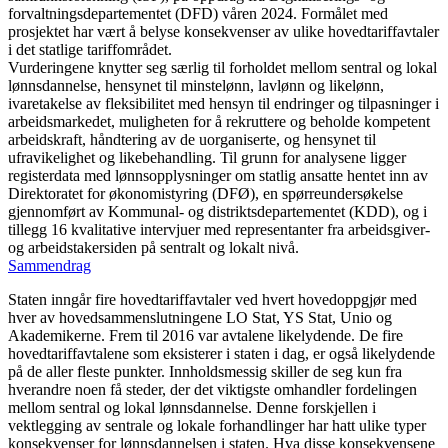
forvaltningsdepartementet (DFD) våren 2024. Formålet med
prosjektet har vært å belyse konsekvenser av ulike hovedtariffavtaler
i det statlige tariffområdet.
Vurderingene knytter seg særlig til forholdet mellom sentral og lokal
lønnsdannelse, hensynet til minstelønn, lavlønn og likelønn,
ivaretakelse av fleksibilitet med hensyn til endringer og tilpasninger i
arbeidsmarkedet, muligheten for å rekruttere og beholde kompetent
arbeidskraft, håndtering av de uorganiserte, og hensynet til
ufravikelighet og likebehandling. Til grunn for analysene ligger
registerdata med lønnsopplysninger om statlig ansatte hentet inn av
Direktoratet for økonomistyring (DFØ), en spørreundersøkelse
gjennomført av Kommunal- og distriktsdepartementet (KDD), og i
tillegg 16 kvalitative intervjuer med representanter fra arbeidsgiver-
og arbeidstakersiden på sentralt og lokalt nivå.
Sammendrag
Staten inngår fire hovedtariffavtaler ved hvert hovedoppgjør med
hver av hovedsammenslutningene LO Stat, YS Stat, Unio og
Akademikerne. Frem til 2016 var avtalene likelydende. De fire
hovedtariffavtalene som eksisterer i staten i dag, er også likelydende
på de aller fleste punkter. Innholdsmessig skiller de seg kun fra
hverandre noen få steder, der det viktigste omhandler fordelingen
mellom sentral og lokal lønnsdannelse. Denne forskjellen i
vektlegging av sentrale og lokale forhandlinger har hatt ulike typer
konsekvenser for lønnsdannelsen i staten. Hva disse konsekvensene