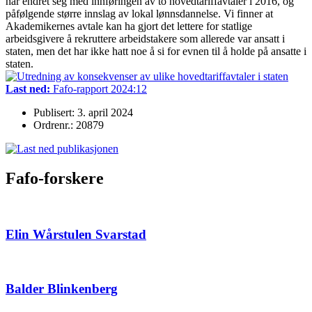
har endret seg med innføringen av to hovedtariffavtaler i 2016, og
påfølgende større innslag av lokal lønnsdannelse. Vi finner at
Akademikernes avtale kan ha gjort det lettere for statlige
arbeidsgivere å rekruttere arbeidstakere som allerede var ansatt i
staten, men det har ikke hatt noe å si for evnen til å holde på ansatte i
staten.
Last ned:
Fafo-rapport 2024:12
Publisert: 3. april 2024
Ordrenr.: 20879
Fafo-forskere
Elin Wårstulen Svarstad
Balder Blinkenberg