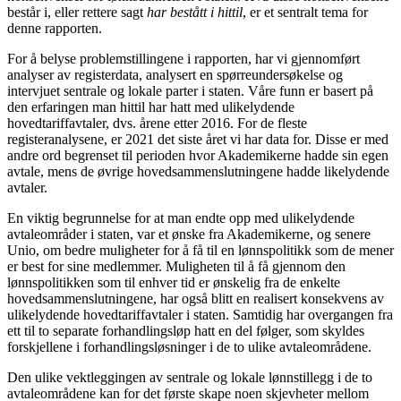
består i, eller rettere sagt
har bestått i hittil
, er et sentralt tema for
denne rapporten.
For å belyse problemstillingene i rapporten, har vi gjennomført
analyser av registerdata, analysert en spørreundersøkelse og
intervjuet sentrale og lokale parter i staten. Våre funn er basert på
den erfaringen man hittil har hatt med ulikelydende
hovedtariffavtaler, dvs. årene etter 2016. For de fleste
registeranalysene, er 2021 det siste året vi har data for. Disse er med
andre ord begrenset til perioden hvor Akademikerne hadde sin egen
avtale, mens de øvrige hovedsammenslutningene hadde likelydende
avtaler.
En viktig begrunnelse for at man endte opp med ulikelydende
avtaleområder i staten, var et ønske fra Akademikerne, og senere
Unio, om bedre muligheter for å få til en lønnspolitikk som de mener
er best for sine medlemmer. Muligheten til å få gjennom den
lønnspolitikken som til enhver tid er ønskelig fra de enkelte
hovedsammenslutningene, har også blitt en realisert konsekvens av
ulikelydende hovedtariffavtaler i staten. Samtidig har overgangen fra
ett til to separate forhandlingsløp hatt en del følger, som skyldes
forskjellene i forhandlingsløsninger i de to ulike avtaleområdene.
Den ulike vektleggingen av sentrale og lokale lønnstillegg i de to
avtaleområdene kan for det første skape noen skjevheter mellom