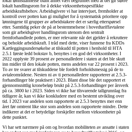
lokal lønnsdannelse blant annet vært begrunnet med at det gir større
lokalt handlingsrom for å dekke virksomhetsspesifikke
arbeidskraftsbehov. Arbeidsgivere vi har intervjuet, fremholder at
kontroll over potten kan gi mulighet for å systematisk prioritere opp
lønningene til grupper av arbeidstakere det er særlig etterspørsel
etter. Samtidig peker de på at bestemmelsene i hovedtariffavtalene
som gir arbeidsgiver handlingsrom utenom den sentralt
fremforhandlede potten, er mer relevante når det gjelder å rekruttere
og beholde arbeidskraft. I tråd med dette, viser funnene fra KDDs
Kartleggingsundersøkelse at tilskudd til potten i henhold til HTA
2.5.1 første ledd bokstav b, benyttes i en god del virksomheter. I
2022 opplyste 39 prosent av personalledere i staten at det ble skutt
inn midler til den lokale potten, mens andelen var 22 prosent i 2023.
To av tre svarer at tilskuddene ble fordelt forholdsmessig på de to
avtaleområdene. Nesten ni av ti personalledere rapporterer at 2.5.3-
forhandlinger ble praktisert i 2023. Blant disse ble det rapportert et
gjennomsnittlig kronebeløp brukt på 2.5.3-forhandlinger per årsverk
på ca. 3800 kr i 2023. Siden vi ikke har tilsvarende tallgrunnlag fra
tidligere år, kan vi ikke konkludere med en bestemt utvikling over
tid. I 2023 var andelen som rapporterte at 2.5.3 benyttes mer enn
året før omtrent like stor som andelen som rapporterte mindre. Dette
indikerer at det er betydelige forskjeller mellom virksomheter på
dette punktet.
Vi har sett nærmere på om og hvordan mobiliteten av ansatte i staten