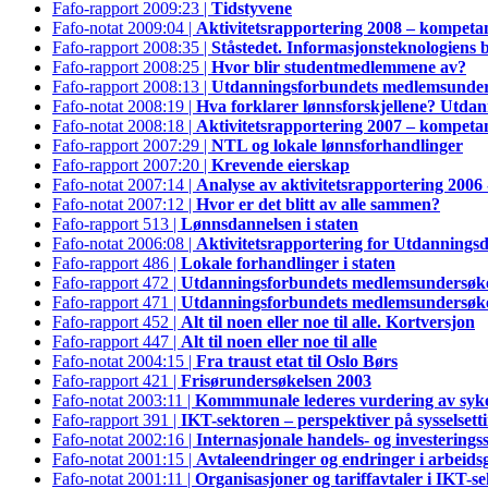
Fafo-rapport 2009:23 |
Tidstyvene
Fafo-notat 2009:04 |
Aktivitetsrapportering 2008 – kompetan
Fafo-rapport 2008:35 |
Ståstedet. Informasjonsteknologiens 
Fafo-rapport 2008:25 |
Hvor blir studentmedlemmene av?
Fafo-rapport 2008:13 |
Utdanningsforbundets medlemsunder
Fafo-notat 2008:19 |
Hva forklarer lønnsforskjellene? Utdann
Fafo-notat 2008:18 |
Aktivitetsrapportering 2007 – kompetan
Fafo-rapport 2007:29 |
NTL og lokale lønnsforhandlinger
Fafo-rapport 2007:20 |
Krevende eierskap
Fafo-notat 2007:14 |
Analyse av aktivitetsrapportering 2006 
Fafo-notat 2007:12 |
Hvor er det blitt av alle sammen?
Fafo-rapport 513 |
Lønnsdannelsen i staten
Fafo-notat 2006:08 |
Aktivitetsrapportering for Utdanningsd
Fafo-rapport 486 |
Lokale forhandlinger i staten
Fafo-rapport 472 |
Utdanningsforbundets medlemsundersøke
Fafo-rapport 471 |
Utdanningsforbundets medlemsundersøkel
Fafo-rapport 452 |
Alt til noen eller noe til alle. Kortversjon
Fafo-rapport 447 |
Alt til noen eller noe til alle
Fafo-notat 2004:15 |
Fra traust etat til Oslo Børs
Fafo-rapport 421 |
Frisørundersøkelsen 2003
Fafo-notat 2003:11 |
Kommmunale lederes vurdering av syke
Fafo-rapport 391 |
IKT-sektoren – perspektiver på sysselsetti
Fafo-notat 2002:16 |
Internasjonale handels- og investering
Fafo-notat 2001:15 |
Avtaleendringer og endringer i arbeids
Fafo-notat 2001:11 |
Organisasjoner og tariffavtaler i IKT-s