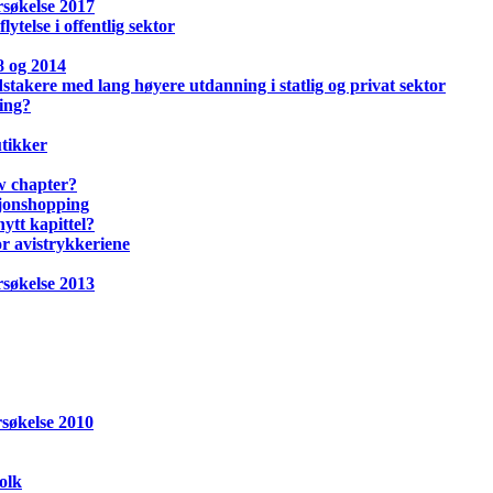
søkelse 2017
ytelse i offentlig sektor
8 og 2014
stakere med lang høyere utdanning i statlig og privat sektor
ing?
tikker
w chapter?
sjonshopping
ytt kapittel?
or avistrykkeriene
søkelse 2013
søkelse 2010
olk