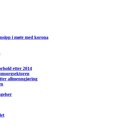
insipp i møte med korona
5
orhold etter 2014
 omsorgsektoren
tter allmenngjøring
en
gelser
det