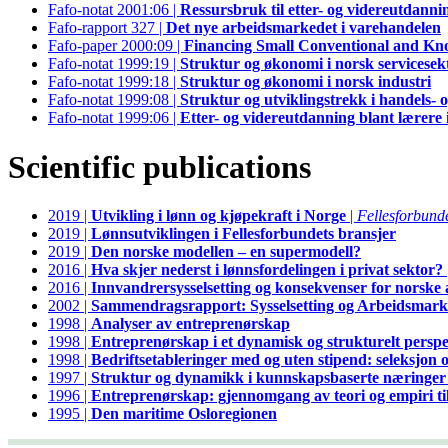
Fafo-notat 2001:06 |
Ressursbruk til etter- og videreutdannin
Fafo-rapport 327 |
Det nye arbeidsmarkedet i varehandelen
Fafo-paper 2000:09 |
Financing Small Conventional and Kn
Fafo-notat 1999:19 |
Struktur og økonomi i norsk servicesek
Fafo-notat 1999:18 |
Struktur og økonomi i norsk industri
Fafo-notat 1999:08 |
Struktur og utviklingstrekk i handels- 
Fafo-notat 1999:06 |
Etter- og videreutdanning blant lærere
Scientific publications
2019 |
Utvikling i lønn og kjøpekraft i Norge
|
Fellesforbund
2019 |
Lønnsutviklingen i Fellesforbundets bransjer
2019 |
Den norske modellen – en supermodell?
2016 |
Hva skjer nederst i lønnsfordelingen i privat sektor?
2016 |
Innvandrersysselsetting og konsekvenser for norske 
2002 |
Sammendragsrapport: Sysselsetting og Arbeidsmar
1998 |
Analyser av entreprenørskap
1998 |
Entreprenørskap i et dynamisk og strukturelt perspe
1998 |
Bedriftsetableringer med og uten stipend: seleksjon og
1997 |
Struktur og dynamikk i kunnskapsbaserte næringer 
1996 |
Entreprenørskap: gjennomgang av teori og empiri ti
1995 |
Den maritime Osloregionen