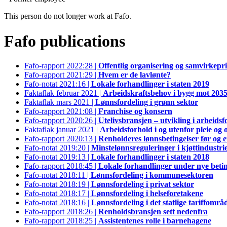
This person do not longer work at Fafo.
Fafo publications
Fafo-rapport 2022:28 |
Offentlig organisering og samvirkepr
Fafo-rapport 2021:29 |
Hvem er de lavlønte?
Fafo-notat 2021:16 |
Lokale forhandlinger i staten 2019
Faktaflak februar 2021 |
Arbeidskraftsbehov i bygg mot 203
Faktaflak mars 2021 |
Lønnsfordeling i grønn sektor
Fafo-rapport 2021:08 |
Franchise og konsern
Fafo-rapport 2020:26 |
Utelivsbransjen – utvikling i arbeidsf
Faktaflak januar 2021 |
Arbeidsforhold i og utenfor pleie og
Fafo-rapport 2020:13 |
Renholderes lønnsbetingelser før og e
Fafo-notat 2019:20 |
Minstelønnsreguleringer i kjøttindustri
Fafo-notat 2019:13 |
Lokale forhandlinger i staten 2018
Fafo-rapport 2018:45 |
Lokale forhandlinger under nye betin
Fafo-notat 2018:11 |
Lønnsfordeling i kommunesektoren
Fafo-notat 2018:19 |
Lønnsfordeling i privat sektor
Fafo-notat 2018:17 |
Lønnsfordeling i helseforetakene
Fafo-notat 2018:16 |
Lønnsfordeling i det statlige tariffområ
Fafo-rapport 2018:26 |
Renholdsbransjen sett nedenfra
Fafo-rapport 2018:25 |
Assistentenes rolle i barnehagene