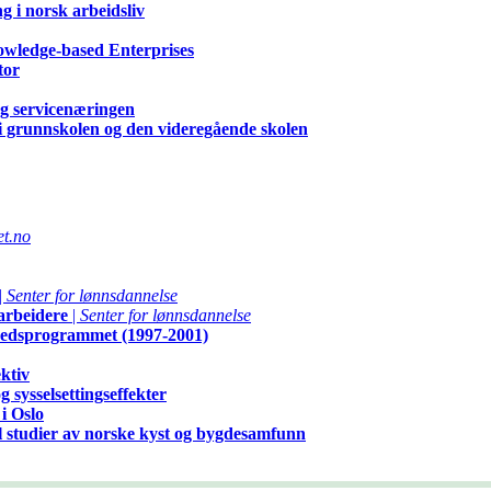
g i norsk arbeidsliv
owledge-based Enterprises
tor
og servicenæringen
 i grunnskolen og den videregående skolen
et.no
|
Senter for lønnsdannelse
arbeidere
|
Senter for lønnsdannelse
kedsprogrammet (1997-2001)
ktiv
 sysselsettingseffekter
i Oslo
l studier av norske kyst og bygdesamfunn