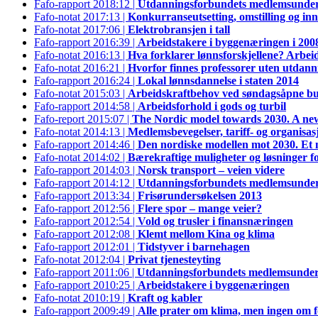
Fafo-rapport 2018:12 |
Utdanningsforbundets medlemsunder
Fafo-notat 2017:13 |
Konkurranseutsetting, omstilling og innfl
Fafo-notat 2017:06 |
Elektrobransjen i tall
Fafo-rapport 2016:39 |
Arbeidstakere i byggenæringen i 200
Fafo-notat 2016:13 |
Hva forklarer lønnsforskjellene? Arbeid
Fafo-notat 2016:21 |
Hvorfor finnes professorer uten utdann
Fafo-rapport 2016:24 |
Lokal lønnsdannelse i staten 2014
Fafo-notat 2015:03 |
Arbeidskraftbehov ved søndagsåpne bu
Fafo-rapport 2014:58 |
Arbeidsforhold i gods og turbil
Fafo-report 2015:07 |
The Nordic model towards 2030. A ne
Fafo-notat 2014:13 |
Medlemsbevegelser, tariff- og organisa
Fafo-rapport 2014:46 |
Den nordiske modellen mot 2030. Et n
Fafo-notat 2014:02 |
Bærekraftige muligheter og løsninger f
Fafo-rapport 2014:03 |
Norsk transport – veien videre
Fafo-rapport 2014:12 |
Utdanningsforbundets medlemsunder
Fafo-rapport 2013:34 |
Frisørundersøkelsen 2013
Fafo-rapport 2012:56 |
Flere spor – mange veier?
Fafo-rapport 2012:54 |
Vold og trusler i finansnæringen
Fafo-rapport 2012:08 |
Klemt mellom Kina og klima
Fafo-rapport 2012:01 |
Tidstyver i barnehagen
Fafo-notat 2012:04 |
Privat tjenesteyting
Fafo-rapport 2011:06 |
Utdanningsforbundets medlemsunder
Fafo-rapport 2010:25 |
Arbeidstakere i byggenæringen
Fafo-notat 2010:19 |
Kraft og kabler
Fafo-rapport 2009:49 |
Alle prater om klima, men ingen om f