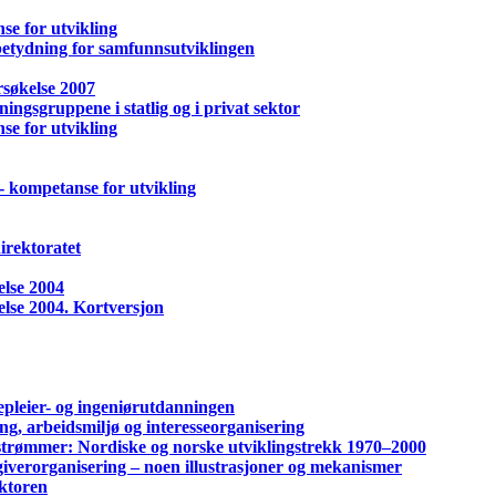
se for utvikling
betydning for samfunnsutviklingen
søkelse 2007
ingsgruppene i statlig og i privat sektor
se for utvikling
- kompetanse for utvikling
irektoratet
lse 2004
se 2004. Kortversjon
pleier- og ingeniørutdanningen
ng, arbeidsmiljø og interesseorganisering
sstrømmer: Nordiske og norske utviklingstrekk 1970–2000
giverorganisering – noen illustrasjoner og mekanismer
ektoren