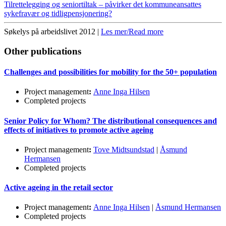
Tilrettelegging og seniortiltak – påvirker det kommuneansattes
sykefravær og tidligpensjonering?
Søkelys på arbeidslivet 2012 |
Les mer/Read more
Other publications
Challenges and possibilities for mobility for the 50+ population
Project management
:
Anne Inga Hilsen
Completed projects
Senior Policy for Whom? The distributional consequences and
effects of initiatives to promote active ageing
Project management
:
Tove Midtsundstad
|
Åsmund
Hermansen
Completed projects
Active ageing in the retail sector
Project management
:
Anne Inga Hilsen
|
Åsmund Hermansen
Completed projects