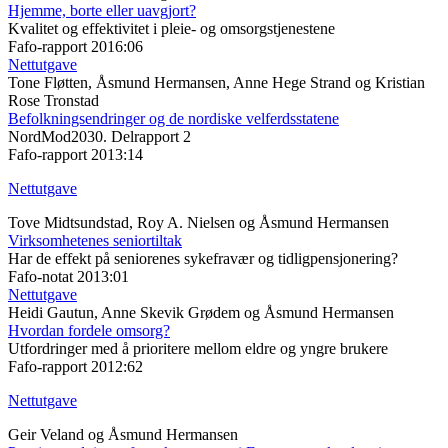
Hjemme, borte eller uavgjort?
Kvalitet og effektivitet i pleie- og omsorgstjenestene
Fafo-rapport 2016:06
Nettutgave
Tone Fløtten, Åsmund Hermansen, Anne Hege Strand og Kristian
Rose Tronstad
Befolkningsendringer og de nordiske velferdsstatene
NordMod2030. Delrapport 2
Fafo-rapport 2013:14
Nettutgave
Tove Midtsundstad, Roy A. Nielsen og Åsmund Hermansen
Virksomhetenes seniortiltak
Har de effekt på seniorenes sykefravær og tidligpensjonering?
Fafo-notat 2013:01
Nettutgave
Heidi Gautun, Anne Skevik Grødem og Åsmund Hermansen
Hvordan fordele omsorg?
Utfordringer med å prioritere mellom eldre og yngre brukere
Fafo-rapport 2012:62
Nettutgave
Geir Veland og Åsmund Hermansen