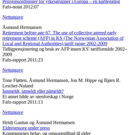
Pensjonsordninger for yrkesgrupper i Europa – en kartlegging
Fafo-notat 2012:07
Nettutgave
Åsmund Hermansen
Retirement before age 67. The use of collective agreed early
retirement scheme (AFP) in KS (The Norwegian Association of
Local and Regional Authorities) tariff range 2002-2009
Tidligpensjonering og bruk av AFP innen KS' tariffområde 2002–
2009
Fafo-rapport 2011:23
Nettutgave
Tone Fløtten, Åsmund Hermansen, Jon M. Hippe og Bjørn R.
Lescher-Nuland
Innmeldt, utmeldt eller påmeldt?
Et annet bilde av utenforskap i Norge
Fafo-rapport 2011:13
Nettutgave
Heidi Gautun og Åsmund Hermansen
Eldreomsorg under press
Kommunenes helse- og omsorgstilbud til eldre