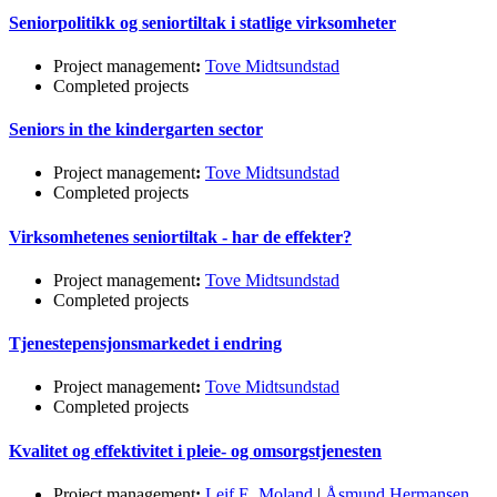
Seniorpolitikk og seniortiltak i statlige virksomheter
Project management
:
Tove Midtsundstad
Completed projects
Seniors in the kindergarten sector
Project management
:
Tove Midtsundstad
Completed projects
Virksomhetenes seniortiltak - har de effekter?
Project management
:
Tove Midtsundstad
Completed projects
Tjenestepensjonsmarkedet i endring
Project management
:
Tove Midtsundstad
Completed projects
Kvalitet og effektivitet i pleie- og omsorgstjenesten
Project management
:
Leif E. Moland
|
Åsmund Hermansen