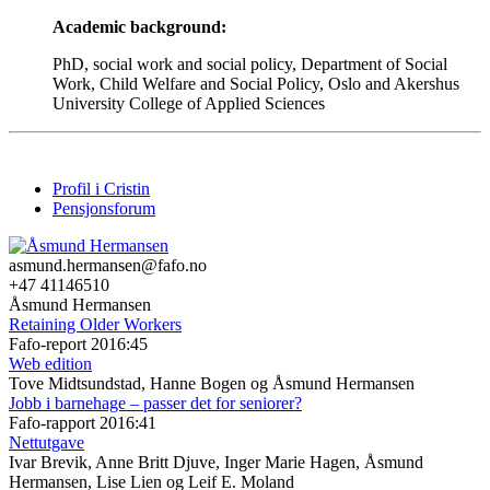
Academic background:
PhD, social work and social policy, Department of Social
Work, Child Welfare and Social Policy, Oslo and Akershus
University College of Applied Sciences
Profil i Cristin
Pensjonsforum
asmund.hermansen@fafo.no
+47 41146510
Åsmund Hermansen
Retaining Older Workers
Fafo-report 2016:45
Web edition
Tove Midtsundstad, Hanne Bogen og Åsmund Hermansen
Jobb i barnehage – passer det for seniorer?
Fafo-rapport 2016:41
Nettutgave
Ivar Brevik, Anne Britt Djuve, Inger Marie Hagen, Åsmund
Hermansen, Lise Lien og Leif E. Moland