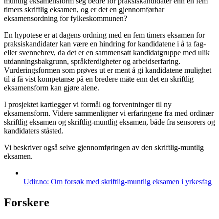
muntlig eksamensform seg bedre for praksiskandidater enn en fem
timers skriftlig eksamen, og er det en gjennomførbar
eksamensordning for fylkeskommunen?
En hypotese er at dagens ordning med en fem timers eksamen for
praksiskandidater kan være en hindring for kandidatene i å ta fag-
eller svennebrev, da det er en sammensatt kandidatgruppe med ulik
utdanningsbakgrunn, språkferdigheter og arbeidserfaring.
Vurderingsformen som prøves ut er ment å gi kandidatene mulighet
til å få vist kompetanse på en bredere måte enn det en skriftlig
eksamensform kan gjøre alene.
I prosjektet kartlegger vi formål og forventninger til ny
eksamensform. Videre sammenligner vi erfaringene fra med ordinær
skriftlig eksamen og skriftlig-muntlig eksamen, både fra sensorers og
kandidaters ståsted.
Vi beskriver også selve gjennomføringen av den skriftlig-muntlig
eksamen.
Udir.no: Om forsøk med skriftlig-muntlig eksamen i yrkesfag
Forskere