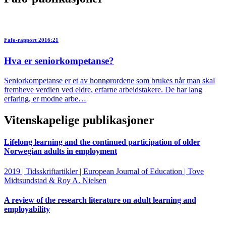
Fafo-rapport 2016:21
Hva er seniorkompetanse?
Seniorkompetanse er et av honnørordene som brukes når man skal
fremheve verdien ved eldre, erfarne arbeidstakere. De har lang
erfaring, er modne arbe…
Vitenskapelige publikasjoner
Lifelong learning and the continued participation of older
Norwegian adults in employment
2019 | Tidsskriftartikler | European Journal of Education | Tove
Midtsundstad & Roy A. Nielsen
A review of the research literature on adult learning and
employability