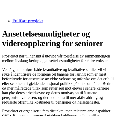
Fullført prosjekt
Ansettelsesmuligheter og
videreopplæring for seniorer
Prosjektet har til hensikt å utdype vår forståelse av sammenhengen
mellom livslang læring og ansettelsesmuligheter for eldre voksne.
Ved å gjennomføre både kvantitative og kvalitative studier vil vi
søke å identifisere de formene og banene for læring som er mest
befordrende for ansettelse av eldre voksne og utforske om det er hull
eller svakheter i gjeldende nasjonal politikk på dette området. Bedre
og mer målrettede tiltak som retter seg mot elever i senere karriere
kan øke deres arbeidsevne og deres motivasjon til å utsette
pensjonisttilværelsen, og dermed bidra til mer aktiv aldring og
reduserte offentlige kostnader til pensjoner og helsetjenester.
Prosjektet er organisert i fem distinkte, men relaterte arbeidspakker
(WP). Ettersom vi prøver å etablere koblinger mellom ulike