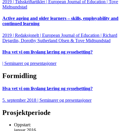
2019 | Tidsskriftartikler | European Journal of Education | Tove
Midtsundstad
Active ageing and older learners – skills, employability and
continued learning
2019 | Redaksjonelt | European Journal of Education | Richard
Dejardin, Dorothy Sutherland Olsen & Tove Midtsundstad
Hva vet vi om livslang læring og sysselsetting?
| Seminarer og presentasjoner
Formidling
Hva vet vi om livslang læring og sysselsetting?
5. september 2018 | Seminarer og presentasjoner
Prosjektperiode
Oppstart:
januar 2016