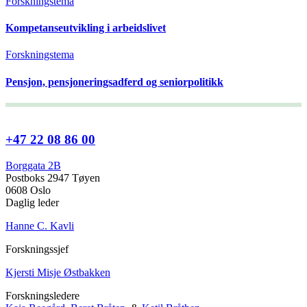
Forskningstema
Kompetanseutvikling i arbeidslivet
Forskningstema
Pensjon, pensjoneringsadferd og seniorpolitikk
+47 22 08 86 00
Borggata 2B
Postboks 2947 Tøyen
0608 Oslo
Daglig leder
Hanne C. Kavli
Forskningssjef
Kjersti Misje Østbakken
Forskningsledere