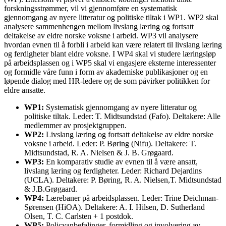
forskningsstrømmer, vil vi gjennomføre en systematisk
gjennomgang av nyere litteratur og politiske tiltak i WP1. WP2 skal
analysere sammenhengen mellom livslang læring og fortsatt
deltakelse av eldre norske voksne i arbeid. WP3 vil analysere
hvordan evnen til å forbli i arbeid kan være relatert til livslang læring
og ferdigheter blant eldre voksne. I WP4 skal vi studere læringsløp
på arbeidsplassen og i WP5 skal vi engasjere eksterne interessenter
og formidle våre funn i form av akademiske publikasjoner og en
løpende dialog med HR-ledere og de som påvirker politikken for
eldre ansatte.
WP1:
Systematisk gjennomgang av nyere litteratur og
politiske tiltak. Leder: T. Midtsundstad (Fafo). Deltakere: Alle
medlemmer av prosjektgruppen.
WP2:
Livslang læring og fortsatt deltakelse av eldre norske
voksne i arbeid. Leder: P. Børing (Nifu). Deltakere: T.
Midtsundstad, R. A. Nielsen & J. B. Grøgaard.
WP3:
En komparativ studie av evnen til å være ansatt,
livslang læring og ferdigheter. Leder: Richard Dejardins
(UCLA). Deltakere: P. Børing, R. A. Nielsen,T. Midtsundstad
& J.B.Grøgaard.
WP4:
Lærebaner på arbeidsplassen. Leder: Trine Deichman-
Sørensen (HiOA). Deltakere: A. I. Hilsen, D. Sutherland
Olsen, T. C. Carlsten + 1 postdok.
WP5:
Policyanbefalinger, formidling og involvering av