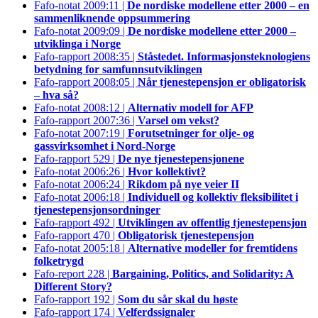
Fafo-notat 2009:11 |
De nordiske modellene etter 2000 – en
sammenliknende oppsummering
Fafo-notat 2009:09 |
De nordiske modellene etter 2000 –
utviklinga i Norge
Fafo-rapport 2008:35 |
Ståstedet. Informasjonsteknologiens
betydning for samfunnsutviklingen
Fafo-rapport 2008:05 |
Når tjenestepensjon er obligatorisk
– hva så?
Fafo-notat 2008:12 |
Alternativ modell for AFP
Fafo-rapport 2007:36 |
Varsel om vekst?
Fafo-notat 2007:19 |
Forutsetninger for olje- og
gassvirksomhet i Nord-Norge
Fafo-rapport 529 |
De nye tjenestepensjonene
Fafo-notat 2006:26 |
Hvor kollektivt?
Fafo-notat 2006:24 |
Rikdom på nye veier II
Fafo-notat 2006:18 |
Individuell og kollektiv fleksibilitet i
tjenestepensjonsordninger
Fafo-rapport 492 |
Utviklingen av offentlig tjenestepensjon
Fafo-rapport 470 |
Obligatorisk tjenestepensjon
Fafo-notat 2005:18 |
Alternative modeller for fremtidens
folketrygd
Fafo-report 228 |
Bargaining, Politics, and Solidarity: A
Different Story?
Fafo-rapport 192 |
Som du sår skal du høste
Fafo-rapport 174 |
Velferdssignaler