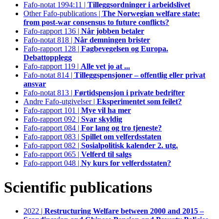
Fafo-notat 1994:11 |
Tilleggsordninger i arbeidslivet
Other Fafo-publications |
The Norwegian welfare state:
from post-war consensus to future conflicts?
Fafo-rapport 136 |
Når jobben betaler
Fafo-notat 818 |
Når demningen brister
Fafo-rapport 128 |
Fagbevegelsen og Europa.
Debattopplegg
Fafo-rapport 119 |
Alle vet jo at ...
Fafo-notat 814 |
Tilleggspensjoner – offentlig eller privat
ansvar
Fafo-notat 813 |
Førtidspensjon i private bedrifter
Andre Fafo-utgivelser |
Eksperimentet som feilet?
Fafo-rapport 101 |
Mye vil ha mer
Fafo-rapport 092 |
Svar skyldig
Fafo-rapport 084 |
For lang og tro tjeneste?
Fafo-rapport 083 |
Spillet om velferdsstaten
Fafo-rapport 082 |
Sosialpolitisk kalender 2. utg.
Fafo-rapport 065 |
Velferd til salgs
Fafo-rapport 048 |
Ny kurs for velferdsstaten?
Scientific publications
2022 |
Restructuring Welfare between 2000 and 2015 –