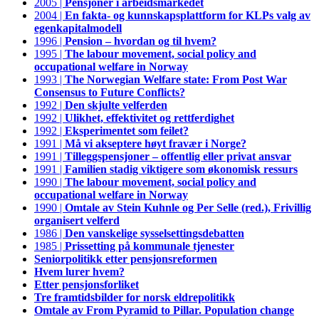
2005 |
Pensjoner i arbeidsmarkedet
2004 |
En fakta- og kunnskapsplattform for KLPs valg av
egenkapitalmodell
1996 |
Pension – hvordan og til hvem?
1995 |
The labour movement, social policy and
occupational welfare in Norway
1993 |
The Norwegian Welfare state: From Post War
Consensus to Future Conflicts?
1992 |
Den skjulte velferden
1992 |
Ulikhet, effektivitet og rettferdighet
1992 |
Eksperimentet som feilet?
1991 |
Må vi akseptere høyt fravær i Norge?
1991 |
Tilleggspensjoner – offentlig eller privat ansvar
1991 |
Familien stadig viktigere som økonomisk ressurs
1990 |
The labour movement, social policy and
occupational welfare in Norway
1990 |
Omtale av Stein Kuhnle og Per Selle (red.), Frivillig
organisert velferd
1986 |
Den vanskelige sysselsettingsdebatten
1985 |
Prissetting på kommunale tjenester
Seniorpolitikk etter pensjonsreformen
Hvem lurer hvem?
Etter pensjonsforliket
Tre framtidsbilder for norsk eldrepolitikk
Omtale av From Pyramid to Pillar. Population change