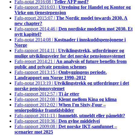
Fafo-notat 2016:08 |
Teller AFP med?
Fafo-rapport 2016:03 |
Utredning for Handel og Kontor og
Virke om tjenestepensjon
Fafo-report 2015:07 |
The Nordic model towards 2030. A
new chapter?
Fafo-rapport 2014:46 |
Den nordiske modellen mot 2030. Et
nytt kapittel?
Fafo-notat 2014:08 |
Kostnader i innskuddspensjonene i
Norge
Fafo-rapport 2014:11 |
Utviklingstrekk, utfordringer og
mulige utviklingsveier for det norske pensjonssystemet
Fafo-report 2014:21 |
An analysis of future benefits from
public and private pension schemes
Fafo-rapport 2013:15 |
Ombyggingens periode.
Landrapport om Norge 1990–2012
Fafo-notat 2013:19 |
Utviklingstrekk og utfordringer i det
norske pensjonssystemet
Fafo-rapport 2012:57 |
Ti år etter
Fafo-rapport 2012:08 |
Klemt mellom Kina og klima
Fafo-rapport 2012:02 |
When I'm Sixty-Four –
seniorpolitiske framtidsbilder
Fafo-rapport 2011:13 |
Innmeldt, utmeldt eller påmeldt?
Fafo-rapport 2010:36 |
Den gylne middelvei
Fafo-rapport 2009:08 |
Det norske IKT-samfunnet –
scenarier mot 2025