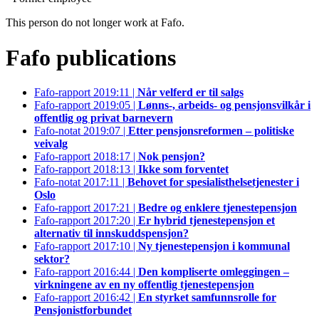
This person do not longer work at Fafo.
Fafo publications
Fafo-rapport 2019:11 |
Når velferd er til salgs
Fafo-rapport 2019:05 |
Lønns-, arbeids- og pensjonsvilkår i
offentlig og privat barnevern
Fafo-notat 2019:07 |
Etter pensjonsreformen – politiske
veivalg
Fafo-rapport 2018:17 |
Nok pensjon?
Fafo-rapport 2018:13 |
Ikke som forventet
Fafo-notat 2017:11 |
Behovet for spesialisthelsetjenester i
Oslo
Fafo-rapport 2017:21 |
Bedre og enklere tjenestepensjon
Fafo-rapport 2017:20 |
Er hybrid tjenestepensjon et
alternativ til innskuddspensjon?
Fafo-rapport 2017:10 |
Ny tjenestepensjon i kommunal
sektor?
Fafo-rapport 2016:44 |
Den kompliserte omleggingen –
virkningene av en ny offentlig tjenestepensjon
Fafo-rapport 2016:42 |
En styrket samfunnsrolle for
Pensjonistforbundet