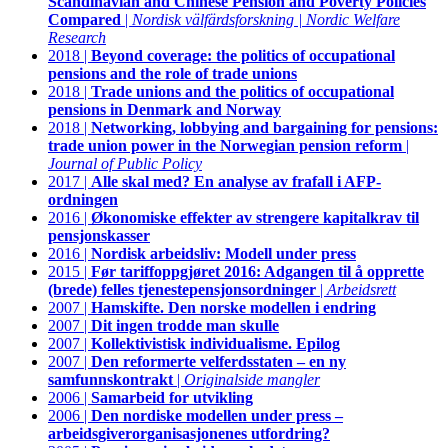
Scandinavian and Chinese Pension and Poverty Policies
Compared
|
Nordisk välfärdsforskning | Nordic Welfare
Research
2018 |
Beyond coverage: the politics of occupational
pensions and the role of trade unions
2018 |
Trade unions and the politics of occupational
pensions in Denmark and Norway
2018 |
Networking, lobbying and bargaining for pensions:
trade union power in the Norwegian pension reform
|
Journal of Public Policy
2017 |
Alle skal med? En analyse av frafall i AFP-
ordningen
2016 |
Økonomiske effekter av strengere kapitalkrav til
pensjonskasser
2016 |
Nordisk arbeidsliv: Modell under press
2015 |
Før tariffoppgjøret 2016: Adgangen til å opprette
(brede) felles tjenestepensjonsordninger
|
Arbeidsrett
2007 |
Hamskifte. Den norske modellen i endring
2007 |
Dit ingen trodde man skulle
2007 |
Kollektivistisk individualisme. Epilog
2007 |
Den reformerte velferdsstaten – en ny
samfunnskontrakt
|
Originalside mangler
2006 |
Samarbeid for utvikling
2006 |
Den nordiske modellen under press –
arbeidsgiverorganisasjonenes utfordring?