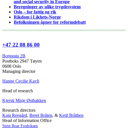
and social security in Europe
Beregninger av ulike trygdesystem
Oslo – for fattig og rik
Rikdom i Likhets-Norge
Befolkningen åpner for reformdebatt
+47 22 08 86 00
Borggata 2B
Postboks 2947 Tøyen
0608 Oslo
Managing director
Hanne Cecilie Kavli
Head of research
Kjersti Misje Østbakken
Research directors
Kaja Reegård
,
Beret Bråten
, &
Ketil Bråthen
Head of Information Office
Stein Roar Fredriksen